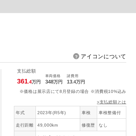
アイコンについて
支払総額
車両価格
諸費用
361
348
13
.4
万円
万円
.4
万円
※価格は展示店にて8月登録の場合 ※消費税10%込み
>支払総額とは
年式
2023年(R5年)
車検
車検整備付
走行距離
49,000km
修復歴
なし