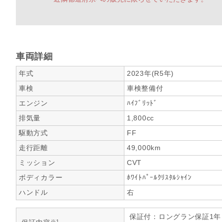
車両詳細
年式
2023年(R5年)
車検
車検整備付
エンジン
ﾊｲﾌﾞﾘｯﾄﾞ
排気量
1,800cc
駆動方式
FF
走行距離
49,000km
ミッション
CVT
ボディカラー
ﾎﾜｲﾄﾊﾟｰﾙｸﾘｽﾀﾙｼｬｲﾝ
ハンドル
右
保証付：ロングラン保証1
※1