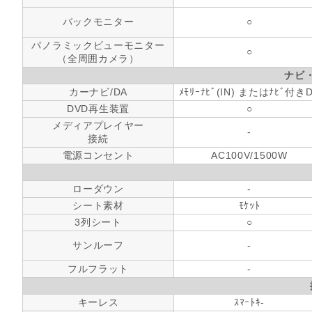
バックモニター
○
パノラミックビューモニター
○
（全周囲カメラ）
ナビ
カーナビ/DA
ﾒﾓﾘｰﾅﾋﾞ(IN) またはﾅﾋﾞ付き
DVD再生装置
○
メディアプレイヤー
-
接続
電源コンセント
AC100V/1500W
ローダウン
-
シート素材
ﾓｹｯﾄ
3列シート
○
サンルーフ
-
フルフラット
-
キーレス
ｽﾏｰﾄｷ-