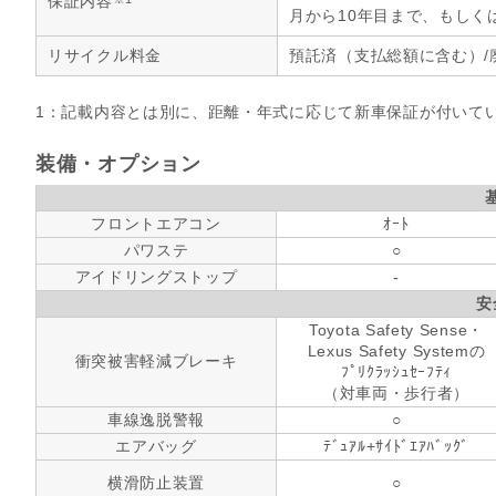
保証内容
月から10年目まで、もしく
リサイクル料金
預託済（支払総額に含む）/
1：記載内容とは別に、距離・年式に応じて新車保証が付いて
装備・オプション
フロントエアコン
ｵｰﾄ
パワステ
○
アイドリングストップ
-
安
Toyota Safety Sense・
Lexus Safety Systemの
衝突被害軽減ブレーキ
ﾌﾟﾘｸﾗｯｼｭｾｰﾌﾃｨ
（対車両・歩行者）
車線逸脱警報
○
エアバッグ
ﾃﾞｭｱﾙ+ｻｲﾄﾞｴｱﾊﾞｯｸﾞ
横滑防止装置
○