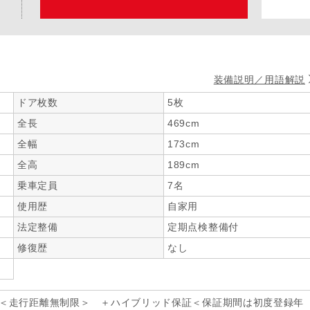
装備説明／用語解説
ドア枚数
5枚
全長
469cm
全幅
173cm
全高
189cm
乗車定員
7名
使用歴
自家用
法定整備
定期点検整備付
修復歴
なし
年＜走行距離無制限＞ ＋ハイブリッド保証＜保証期間は初度登録年