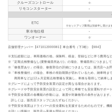
クルーズコントロール
○
リモコンスターター
-
○
ETC
※セットアップ費用は別途申し受けま
寒冷地仕様
-
ワンオーナー
○
店舗管理ナンバー【471012000081】車台番号（下3桁）【984】
支払総額には、車両価格の他、保険料、税金、登録などに伴う費用な
「定期点検整備なし(要整備箇所あり)」の場合、整備箇所につきまし
「修復歴あり」の場合、修復部位の詳細につきましては、販売店へお
「車検整備付」の場合、車検の有効期限が切れているため、納車時まで
商用車などは12ヵ月定期点検整備を実施し、車検を取得して納車し
グレードによって予防安全装置の設定が異なる場合があります。
グレードや予防安全装置の設定によって同じ車種でも安全運転サポー
予防安全装置の各機能の作動には、速度や対象物等の条件があります
詳しくは、販売店スタッフにおたずねください。
予防安全装置はドライバーの安全運転を支援するためのものです。機
詳しい情報は、販売店へ直接お問合せください。