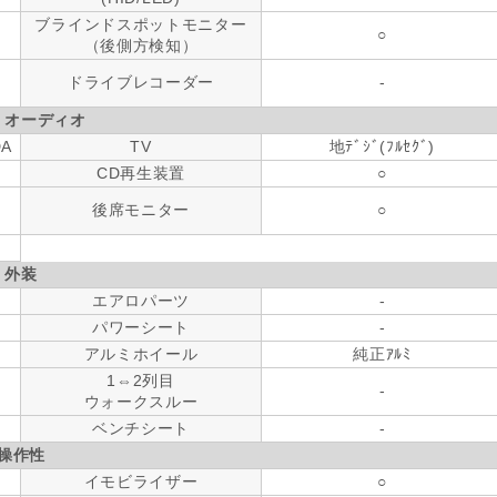
ブラインドスポットモニター
○
（後側方検知）
ドライブレコーダー
-
・オーディオ
DA
TV
地ﾃﾞｼﾞ(ﾌﾙｾｸﾞ)
CD再生装置
○
後席モニター
○
外装
エアロパーツ
-
パワーシート
-
アルミホイール
純正ｱﾙﾐ
1⇔2列目
-
ウォークスルー
ベンチシート
-
操作性
イモビライザー
○