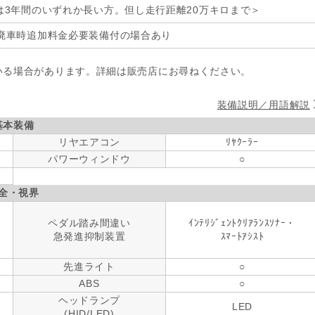
は3年間のいずれか長い方。但し走行距離20万キロまで＞
廃車時追加料金必要装備付の場合あり
いる場合があります。詳細は販売店にお尋ねください。
装備説明／用語解説
基本装備
リヤエアコン
ﾘﾔｸｰﾗｰ
パワーウィンドウ
○
全・視界
ペダル踏み間違い
ｲﾝﾃﾘｼﾞｪﾝﾄｸﾘｱﾗﾝｽｿﾅｰ・
急発進抑制装置
ｽﾏｰﾄｱｼｽﾄ
先進ライト
○
ABS
○
ヘッドランプ
LED
(HID/LED)