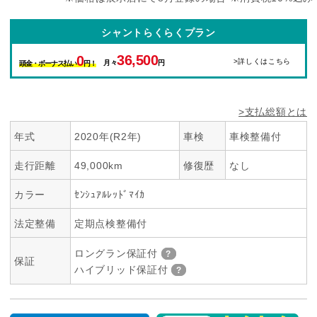
シャントらくらくプラン
36,500
0
>詳しくはこちら
月々
円
頭金・ボーナス払い
円！
>支払総額とは
年式
2020年(R2年)
車検
車検整備付
走行距離
49,000km
修復歴
なし
カラー
ｾﾝｼｭｱﾙﾚｯﾄﾞﾏｲｶ
法定整備
定期点検整備付
ロングラン保証付
保証
ハイブリッド保証付