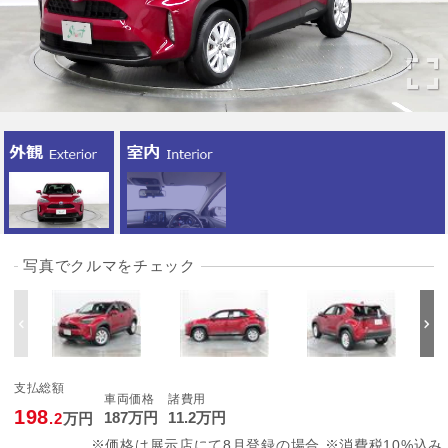
写真でクルマをチェック
支払総額
車両価格
諸費用
198
187
万円
11
.2
万円
.2
万円
※価格は展示店にて8月登録の場合 ※消費税10%込み