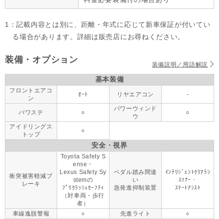
1：記載内容とは別に、距離・年式に応じて新車保証が付いてい
る場合があります。詳細は販売店にお尋ねください。
装備・オプション
装備説明／用語解説
基本装備
フロントエアコ
ｵｰﾄ
リヤエアコン
-
ン
パワーウィンド
パワステ
○
○
ウ
アイドリングス
○
トップ
安全・視界
Toyota Safety S
ense・
Lexus Safety Sy
ペダル踏み間違
ｲﾝﾃﾘｼﾞｪﾝﾄｸﾘｱﾗﾝ
衝突被害軽減ブ
stemの
い
ｽｿﾅｰ・
レーキ
ﾌﾟﾘｸﾗｯｼｭｾｰﾌﾃｨ
急発進抑制装置
ｽﾏｰﾄｱｼｽﾄ
（対車両・歩行
者）
車線逸脱警報
○
先進ライト
○