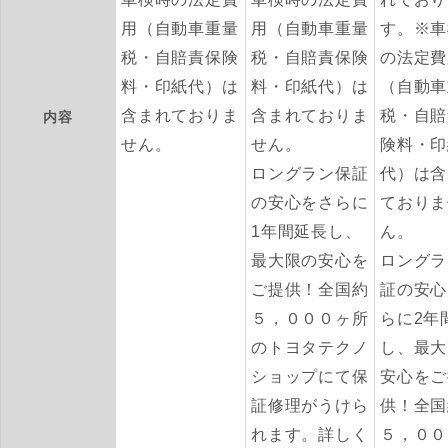
用（自動車重量
用（自動車重量
す。※車
税・自賠責保険
税・自賠責保険
の法定費
料・印紙代）は
料・印紙代）は
（自動車
含まれておりま
含まれておりま
税・自賠
内容
せん。
せん。
険料・印
ロングラン保証
代）は含
の安心をさらに
ておりま
1年間延長し、
ん。
最大限の安心を
ロングラ
ご提供！全国約
証の安心
５，０００ヶ所
らに2年
のトヨタテクノ
し、最大
ショップにて保
安心をご
証修理がうけら
供！全国
れます。詳しく
５，００