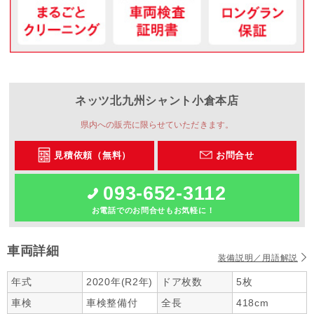
ネッツ北九州
シャント小倉本店
県内への販売に限らせていただきます。
見積依頼（無料）
お問合せ
093-652-3112
お電話でのお問合せもお気軽に！
車両詳細
装備説明／用語解説
年式
2020年(R2年)
ドア枚数
5枚
車検
車検整備付
全長
418cm