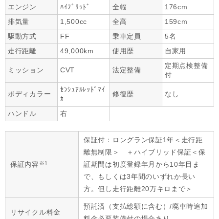
エンジン
ﾊｲﾌﾞﾘｯﾄﾞ
全幅
176cm
排気量
1,500cc
全高
159cm
駆動方式
FF
乗車定員
5名
走行距離
49,000km
使用歴
自家用
定期点検整備
ミッション
CVT
法定整備
付
ｾﾝｼｭｱﾙﾚｯﾄﾞﾏｲ
ボディカラー
修復歴
なし
ｶ
ハンドル
右
保証付：ロングラン保証1年＜走行距
離無制限＞ ＋ハイブリッド保証＜保
※1
保証内容
証期間は初度登録年月から10年目ま
で、もしくは3年間のいずれか長い
方。但し走行距離20万キロまで＞
預託済（支払総額に含む）/廃車時追加
リサイクル料金
料金必要装備付の場合あり