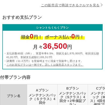
この販売店で商談できるクルマを見る
おすすめ支払プラン
シャントらくらくプラン
0
0
頭金
円！
ボーナス払い
円！
36,500
月々
円
・支払回数60回（5年）、実質年率6.5%、割賦元金1,870,000円、初回支払額
41,817円、割賦支払総額2,195,317円
・諸費用（11.2万円）を登録時までに現金で別途申し受けます。
・
このお支払プランは一例です。詳しくは販売店スタッフまで。
付帯プラン内容
Bプラン
Cプ
Aプラン
メンテナンスパッ
メンテナ
メンテナンスパッ
プラン名
ク（Sクラス）4
ック（
ク（Ｓクラス）4
回分＋2年保証プ
ス）4回
回分
ラン
保証プ