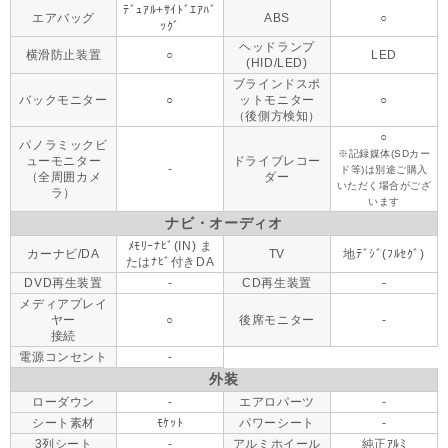
ﾃﾞｭｱﾙ+ｻｲﾄﾞｴｱﾊﾞ
エアバッグ
ABS
○
ｯｸﾞ
ヘッドランプ
横滑防止装置
○
LED
(HID/LED)
ブラインドスポ
バックモニター
○
ットモニター
○
（後側方検知）
○
パノラミックビ
※記録媒体(SDカー
ューモニター
ドライブレコー
-
ド等)は別途ご購入
（全周囲カメ
ダー
いただく場合がござ
ラ）
います
ナビ・オーディオ
ﾒﾓﾘｰﾅﾋﾞ(IN) ま
カーナビ/DA
TV
地ﾃﾞｼﾞ(ﾌﾙｾｸﾞ)
たはﾅﾋﾞ付きDA
DVD再生装置
-
CD再生装置
-
メディアプレイ
ヤー
○
後席モニター
-
接続
電源コンセント
-
外装
ローダウン
-
エアロパーツ
-
シート素材
ﾓｹｯﾄ
パワーシート
-
3列シート
-
アルミホイール
純正ｱﾙﾐ