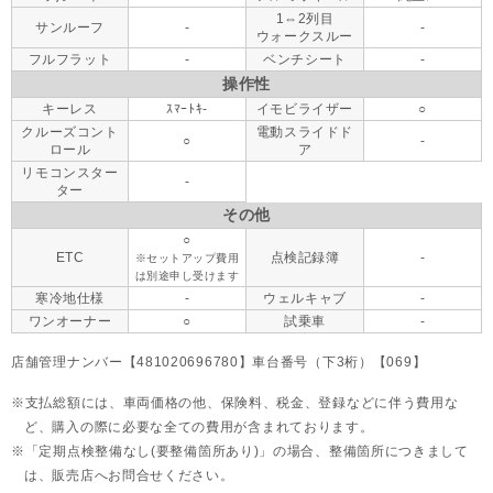
1⇔2列目
サンルーフ
-
-
ウォークスルー
フルフラット
-
ベンチシート
-
操作性
キーレス
ｽﾏｰﾄｷ-
イモビライザー
○
クルーズコント
電動スライドド
○
-
ロール
ア
リモコンスター
-
ター
その他
○
ETC
点検記録簿
-
※セットアップ費用
は別途申し受けます
寒冷地仕様
-
ウェルキャブ
-
ワンオーナー
○
試乗車
-
店舗管理ナンバー【481020696780】車台番号（下3桁）【069】
支払総額には、車両価格の他、保険料、税金、登録などに伴う費用な
ど、購入の際に必要な全ての費用が含まれております。
「定期点検整備なし(要整備箇所あり)」の場合、整備箇所につきまして
は、販売店へお問合せください。