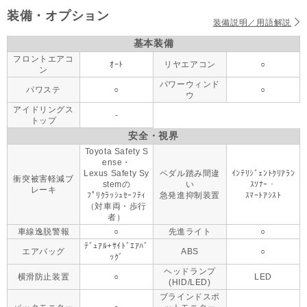
装備・オプション
装備説明／用語解説
基本装備
フロントエアコ
ｵｰﾄ
リヤエアコン
○
ン
パワーウィンド
パワステ
○
○
ウ
アイドリングス
-
トップ
安全・視界
Toyota Safety S
ense・
Lexus Safety Sy
ペダル踏み間違
ｲﾝﾃﾘｼﾞｪﾝﾄｸﾘｱﾗﾝ
衝突被害軽減ブ
stemの
い
ｽｿﾅｰ・
レーキ
ﾌﾟﾘｸﾗｯｼｭｾｰﾌﾃｨ
急発進抑制装置
ｽﾏｰﾄｱｼｽﾄ
（対車両・歩行
者）
車線逸脱警報
○
先進ライト
○
ﾃﾞｭｱﾙ+ｻｲﾄﾞｴｱﾊﾞ
エアバッグ
ABS
○
ｯｸﾞ
ヘッドランプ
横滑防止装置
○
LED
(HID/LED)
ブラインドスポ