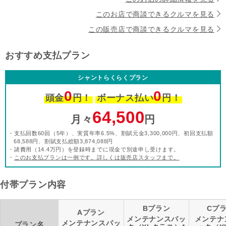
このお店で商談できるクルマを見る
この販売店で商談できるクルマを見る
おすすめ支払プラン
シャントらくらくプラン
0
0
頭金
円！
ボーナス払い
円！
64,500
月々
円
・支払回数60回（5年）、実質年率6.5%、割賦元金3,300,000円、初回支払額
68,588円、割賦支払総額3,874,088円
・諸費用（14.4万円）を登録時までに現金で別途申し受けます。
・
このお支払プランは一例です。詳しくは販売店スタッフまで。
付帯プラン内容
Bプラン
Cプ
Aプラン
メンテナンスパッ
メンテナ
メンテナンスパッ
プラン名