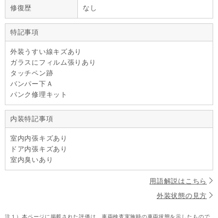
修復歴
なし
特記事項
外装うすい線キズあり
ガラスにフィルム張りあり
タッチペン跡
バンパー下Ａ
パンク修理キット
内装特記事項
室内内張キズあり
ドア内張キズあり
室内臭いあり
用語解説はこちら
外装状態の見方
注１）
本ページに掲載された評価は、車両検査実施時の車両状態を示したもので