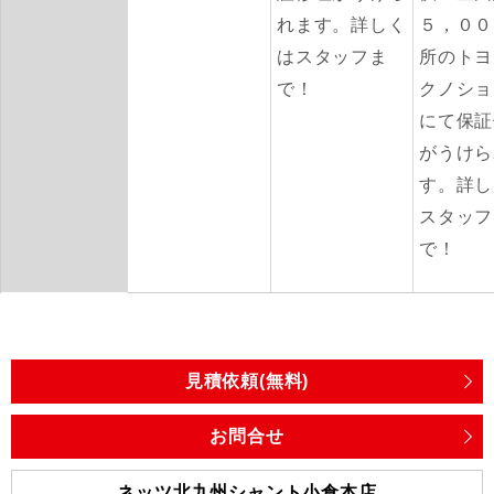
れます。詳しく
５，００
はスタッフま
所のトヨ
で！
クノショ
にて保証
がうけら
す。詳し
スタッフ
で！
見積依頼(無料)
お問合せ
ネッツ北九州シャント小倉本店