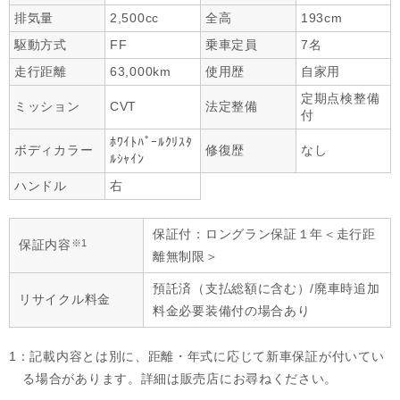
排気量
2,500cc
全高
193cm
駆動方式
FF
乗車定員
7名
走行距離
63,000km
使用歴
自家用
定期点検整備
ミッション
CVT
法定整備
付
ﾎﾜｲﾄﾊﾟｰﾙｸﾘｽﾀ
ボディカラー
修復歴
なし
ﾙｼｬｲﾝ
ハンドル
右
保証付：ロングラン保証１年＜走行距
※1
保証内容
離無制限＞
預託済（支払総額に含む）/廃車時追加
リサイクル料金
料金必要装備付の場合あり
1：記載内容とは別に、距離・年式に応じて新車保証が付いてい
る場合があります。詳細は販売店にお尋ねください。