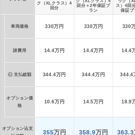
ク（XLクラス）4
ック（X
ク（XLクラス）4
回分＋2年保証プ
ス）4回
回分
ラン
保証プ
車両価格
330万円
330万円
330
諸費用
14.4万円
14.4万円
14.
支払総額
344.4万円
344.4万円
344.
オプション価
10.6万円
14.5万円
18.
格
オプション込支
355
万円
358.9
万円
363.3