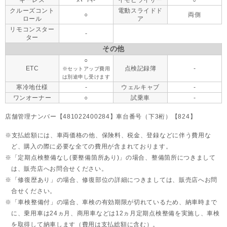
キーレス
ｽﾏｰﾄｷ-
イモビライザー
○
クルーズコント
電動スライドド
○
両側
ロール
ア
リモコンスター
-
ター
その他
○
ETC
点検記録簿
-
※セットアップ費用
は別途申し受けます
寒冷地仕様
-
ウェルキャブ
-
ワンオーナー
○
試乗車
-
店舗管理ナンバー【481022400284】車台番号（下3桁）【824】
支払総額には、車両価格の他、保険料、税金、登録などに伴う費用な
ど、購入の際に必要な全ての費用が含まれております。
「定期点検整備なし(要整備箇所あり)」の場合、整備箇所につきまして
は、販売店へお問合せください。
「修復歴あり」の場合、修復部位の詳細につきましては、販売店へお問
合せください。
「車検整備付」の場合、車検の有効期限が切れているため、納車時まで
に、乗用車は24ヵ月、
商用車などは12ヵ月定期点検整備を実施し、車検
を取得して納車します（費用は支払総額に含む）。