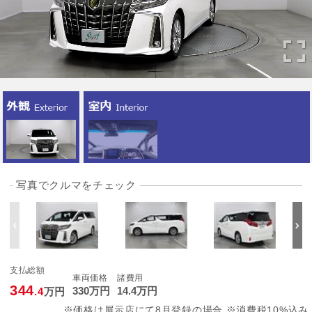
写真でクルマをチェック
支払総額
車両価格
諸費用
344
330
万円
14
.4
万円
.4
万円
※価格は展示店にて8月登録の場合 ※消費税10%込み