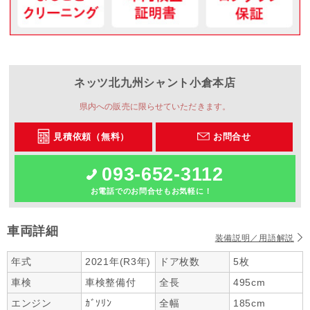
ネッツ北九州
シャント小倉本店
県内への販売に限らせていただきます。
見積依頼（無料）
お問合せ
093-652-3112
お電話でのお問合せもお気軽に！
車両詳細
装備説明／用語解説
年式
2021年(R3年)
ドア枚数
5枚
車検
車検整備付
全長
495cm
エンジン
ｶﾞｿﾘﾝ
全幅
185cm