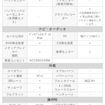
バックモニター
○
ットモニター
-
（後側方検知）
○
パノラミックビ
※記録媒体(SDカー
ューモニター
ドライブレコー
-
ド等)は別途ご購入
（全周囲カメ
ダー
いただく場合がござ
ラ）
います
ナビ・オーディオ
ﾃﾞｨｽﾌﾟﾚｲｵｰﾃﾞｨｵ
カーナビ/DA
TV
地ﾃﾞｼﾞ(ﾌﾙｾｸﾞ)
のみ
DVD再生装置
○
CD再生装置
○
メディアプレイ
ヤー
○
後席モニター
○
接続
電源コンセント
AC100V/100W
外装
ローダウン
-
エアロパーツ
-
シート素材
ﾓｹｯﾄ
パワーシート
-
3列シート
○
アルミホイール
純正ｱﾙﾐ
1⇔2列目
サンルーフ
○
-
ウォークスルー
フルフラット
○
ベンチシート
-
操作性