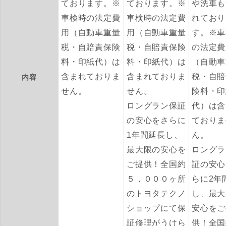
ております。※
ております。※
や洗車も
車検時の法定費
車検時の法定費
れており
用（自動車重量
用（自動車重量
す。※車
税・自賠責保険
税・自賠責保険
の法定費
料・印紙代）は
料・印紙代）は
（自動車
含まれておりま
含まれておりま
税・自賠
内容
せん。
せん。
険料・印
ロングラン保証
代）は含
の安心をさらに
ておりま
1年間延長し、
ん。
最大限の安心を
ロングラ
ご提供！全国約
証の安心
５，０００ヶ所
らに2年
のトヨタテクノ
し、最大
ショップにて保
安心をご
証修理がうけら
供！全国