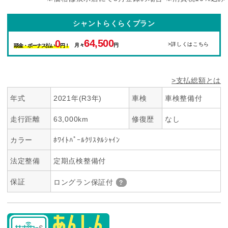
シャントらくらくプラン
64,500
0
>詳しくはこちら
月々
円
頭金・ボーナス払い
円！
>支払総額とは
年式
2021年(R3年)
車検
車検整備付
走行距離
63,000km
修復歴
なし
カラー
ﾎﾜｲﾄﾊﾟｰﾙｸﾘｽﾀﾙｼｬｲﾝ
法定整備
定期点検整備付
保証
ロングラン保証付