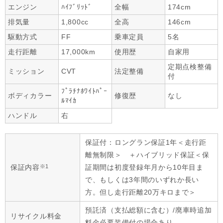
エンジン
ﾊｲﾌﾞﾘｯﾄﾞ
全幅
174cm
排気量
1,800cc
全高
146cm
駆動方式
FF
乗車定員
5名
走行距離
17,000km
使用歴
自家用
定期点検整備
ミッション
CVT
法定整備
付
ﾌﾟﾗﾁﾅﾎﾜｲﾄﾊﾟｰ
ボディカラー
修復歴
なし
ﾙﾏｲｶ
ハンドル
右
保証付：ロングラン保証1年＜走行距
離無制限＞ ＋ハイブリッド保証＜保
※1
保証内容
証期間は初度登録年月から10年目ま
で、もしくは3年間のいずれか長い
方。但し走行距離20万キロまで＞
預託済（支払総額に含む）/廃車時追加
リサイクル料金
料金必要装備付の場合あり