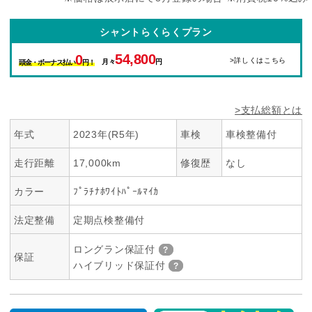
シャントらくらくプラン
54,800
0
>詳しくはこちら
月々
円
頭金・ボーナス払い
円！
>支払総額とは
年式
2023年(R5年)
車検
車検整備付
走行距離
17,000km
修復歴
なし
カラー
ﾌﾟﾗﾁﾅﾎﾜｲﾄﾊﾟｰﾙﾏｲｶ
法定整備
定期点検整備付
ロングラン保証付
保証
ハイブリッド保証付