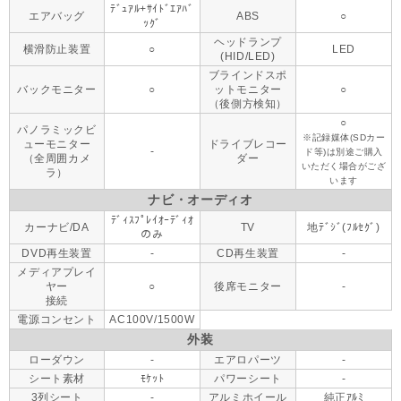
ﾃﾞｭｱﾙ+ｻｲﾄﾞｴｱﾊﾞ
エアバッグ
ABS
○
ｯｸﾞ
ヘッドランプ
横滑防止装置
○
LED
(HID/LED)
ブラインドスポ
バックモニター
○
ットモニター
○
（後側方検知）
○
パノラミックビ
※記録媒体(SDカー
ューモニター
ドライブレコー
-
ド等)は別途ご購入
（全周囲カメ
ダー
いただく場合がござ
ラ）
います
ナビ・オーディオ
ﾃﾞｨｽﾌﾟﾚｲｵｰﾃﾞｨｵ
カーナビ/DA
TV
地ﾃﾞｼﾞ(ﾌﾙｾｸﾞ)
のみ
DVD再生装置
-
CD再生装置
-
メディアプレイ
ヤー
○
後席モニター
-
接続
電源コンセント
AC100V/1500W
外装
ローダウン
-
エアロパーツ
-
シート素材
ﾓｹｯﾄ
パワーシート
-
3列シート
-
アルミホイール
純正ｱﾙﾐ