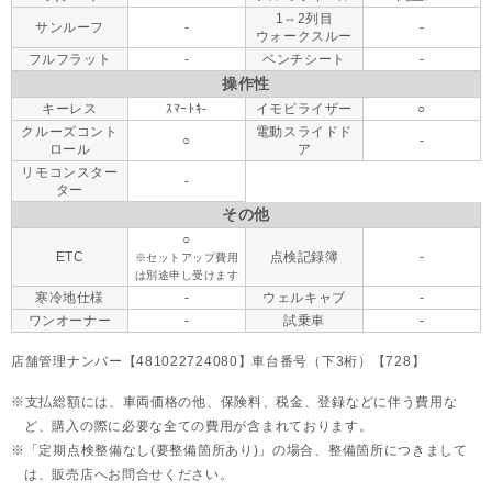
1⇔2列目
サンルーフ
-
-
ウォークスルー
フルフラット
-
ベンチシート
-
操作性
キーレス
ｽﾏｰﾄｷ-
イモビライザー
○
クルーズコント
電動スライドド
○
-
ロール
ア
リモコンスター
-
ター
その他
○
ETC
点検記録簿
-
※セットアップ費用
は別途申し受けます
寒冷地仕様
-
ウェルキャブ
-
ワンオーナー
-
試乗車
-
店舗管理ナンバー【481022724080】車台番号（下3桁）【728】
支払総額には、車両価格の他、保険料、税金、登録などに伴う費用な
ど、購入の際に必要な全ての費用が含まれております。
「定期点検整備なし(要整備箇所あり)」の場合、整備箇所につきまして
は、販売店へお問合せください。