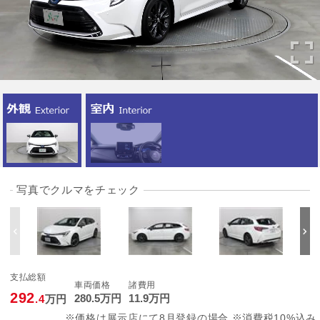
写真でクルマをチェック
支払総額
車両価格
諸費用
292
280
.5
万円
11
.9
万円
.4
万円
※価格は展示店にて8月登録の場合 ※消費税10%込み