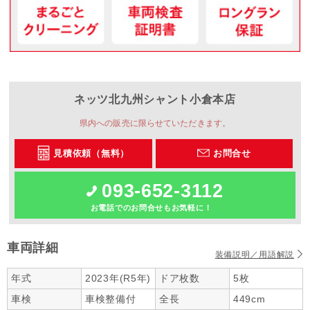
ネッツ北九州
シャント小倉本店
県内への販売に限らせていただきます。
見積依頼（無料）
お問合せ
093-652-3112
お電話でのお問合せもお気軽に！
車両詳細
装備説明／用語解説
年式
2023年(R5年)
ドア枚数
5枚
車検
車検整備付
全長
449cm