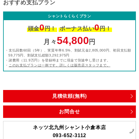
おすすめ支払プラン
シャントらくらくプラン
0
0
頭金
円！
ボーナス払い
円！
54,800
月々
円
・支払回数60回（5年）、実質年率6.5%、割賦元金2,805,000円、初回支払額
59,775円、割賦支払総額3,292,975円
・諸費用（11.9万円）を登録時までに現金で別途申し受けます。
・
このお支払プランは一例です。詳しくは販売店スタッフまで。
見積依頼(無料)
お問合せ
ネッツ北九州シャント小倉本店
093-652-3112