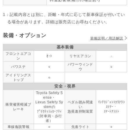
1：記載内容とは別に、距離・年式に応じて新車保証が付いてい
る場合があります。詳細は販売店にお尋ねください。
装備・オプション
装備説明／用語解説
基本装備
フロントエアコ
ｵｰﾄ
リヤエアコン
-
ン
パワーウィンド
パワステ
○
○
ウ
アイドリングス
○
トップ
安全・視界
Toyota Safety S
ense・
Lexus Safety Sy
ペダル踏み間違
ｲﾝﾃﾘｼﾞｪﾝﾄｸﾘｱﾗﾝ
衝突被害軽減ブ
stemの
い
ｽｿﾅｰ・
レーキ
ﾌﾟﾘｸﾗｯｼｭｾｰﾌﾃｨ
急発進抑制装置
ｽﾏｰﾄｱｼｽﾄ
（対車両・歩行
者）
車線逸脱警報
○
先進ライト
○