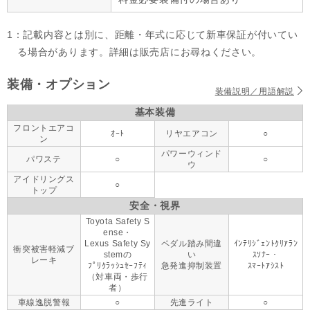
1：記載内容とは別に、距離・年式に応じて新車保証が付いてい
る場合があります。詳細は販売店にお尋ねください。
装備・オプション
装備説明／用語解説
基本装備
フロントエアコ
ｵｰﾄ
リヤエアコン
○
ン
パワーウィンド
パワステ
○
○
ウ
アイドリングス
○
トップ
安全・視界
Toyota Safety S
ense・
Lexus Safety Sy
ペダル踏み間違
ｲﾝﾃﾘｼﾞｪﾝﾄｸﾘｱﾗﾝ
衝突被害軽減ブ
stemの
い
ｽｿﾅｰ・
レーキ
ﾌﾟﾘｸﾗｯｼｭｾｰﾌﾃｨ
急発進抑制装置
ｽﾏｰﾄｱｼｽﾄ
（対車両・歩行
者）
車線逸脱警報
○
先進ライト
○