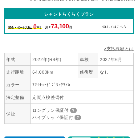
シャントらくらくプラン
73,100
0
>詳しくはこちら
月々
円
頭金・ボーナス払い
円！
>支払総額とは
年式
2022年(R4年)
車検
2027年6月
走行距離
64,000km
修復歴
なし
カラー
ｱﾃｨﾁｭｰﾄﾞﾌﾞﾗｯｸﾏｲｶ
法定整備
定期点検整備付
ロングラン保証付
保証
ハイブリッド保証付