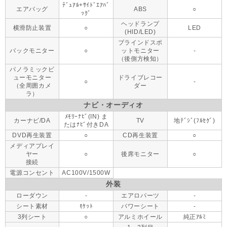
ﾃﾞｭｱﾙ+ｻｲﾄﾞｴｱﾊﾞ
エアバッグ
ABS
○
ｯｸﾞ
ヘッドランプ
横滑防止装置
○
LED
(HID/LED)
ブラインドスポ
バックモニター
○
ットモニター
-
（後側方検知）
パノラミックビ
ューモニター
ドライブレコー
○
-
（全周囲カメ
ダー
ラ）
ナビ・オーディオ
ﾒﾓﾘｰﾅﾋﾞ(IN) ま
カーナビ/DA
TV
地ﾃﾞｼﾞ(ﾌﾙｾｸﾞ)
たはﾅﾋﾞ付きDA
DVD再生装置
○
CD再生装置
○
メディアプレイ
ヤー
○
後席モニター
○
接続
電源コンセント
AC100V/1500W
外装
ローダウン
-
エアロパーツ
-
シート素材
ﾓｹｯﾄ
パワーシート
-
3列シート
○
アルミホイール
純正ｱﾙﾐ