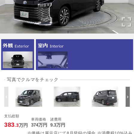
写真でクルマをチェック
支払総額
車両価格
諸費用
383
374
万円
9
.3
万円
.3
万円
※価格は展示店にて8月登録の場合 ※消費税10%込み