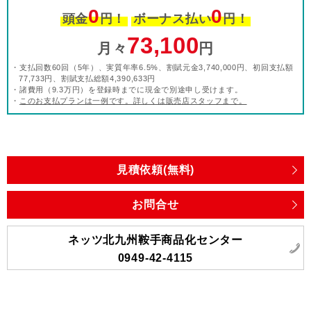
0
0
頭金
円！
ボーナス払い
円！
73,100
月々
円
・支払回数60回（5年）、実質年率6.5%、割賦元金3,740,000円、初回支払額
77,733円、割賦支払総額4,390,633円
・諸費用（9.3万円）を登録時までに現金で別途申し受けます。
・
このお支払プランは一例です。詳しくは販売店スタッフまで。
見積依頼(無料)
お問合せ
ネッツ北九州鞍手商品化センター
0949-42-4115