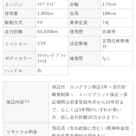
エンジン
ﾊｲﾌﾞﾘｯﾄﾞ
全幅
173cm
排気量
1,800cc
全高
189cm
駆動方式
FF
乗車定員
7名
走行距離
64,000km
使用歴
自家用
定期点検整備
ミッション
CVT
法定整備
付
ｱﾃｨﾁｭｰﾄﾞﾌﾞﾗｯ
ボディカラー
修復歴
なし
ｸﾏｲｶ
ハンドル
右
保証付：ロングラン保証1年＜走行距
離無制限＞ ＋ハイブリッド保証＜保
※1
保証内容
証期間は初度登録年月から10年目ま
で、もしくは3年間のいずれか長い
方。但し走行距離20万キロまで＞
預託済（支払総額に含む）/廃車時追加
リサイクル料金
料金必要装備付の場合あり