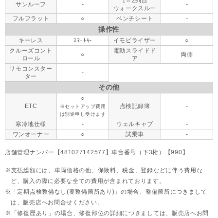
1⇔2列目
サンルーフ
-
-
ウォークスルー
フルフラット
○
ベンチシート
-
操作性
キーレス
ｽﾏｰﾄｷ-
イモビライザー
○
クルーズコント
電動スライドド
○
両側
ロール
ア
リモコンスター
-
ター
その他
○
ETC
点検記録簿
-
※セットアップ費用
は別途申し受けます
寒冷地仕様
-
ウェルキャブ
-
ワンオーナー
○
試乗車
-
店舗管理ナンバー【481027142577】車台番号（下3桁）【990】
支払総額には、車両価格の他、保険料、税金、登録などに伴う費用な
ど、購入の際に必要な全ての費用が含まれております。
「定期点検整備なし(要整備箇所あり)」の場合、整備箇所につきまして
は、販売店へお問合せください。
「修復歴あり」の場合、修復部位の詳細につきましては、販売店へお問