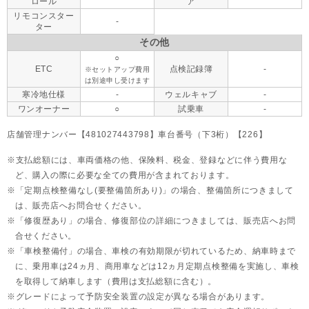
ロール
ア
リモコンスター
-
ター
その他
○
ETC
点検記録簿
-
※セットアップ費用
は別途申し受けます
寒冷地仕様
-
ウェルキャブ
-
ワンオーナー
○
試乗車
-
店舗管理ナンバー【481027443798】車台番号（下3桁）【226】
支払総額には、車両価格の他、保険料、税金、登録などに伴う費用な
ど、購入の際に必要な全ての費用が含まれております。
「定期点検整備なし(要整備箇所あり)」の場合、整備箇所につきまして
は、販売店へお問合せください。
「修復歴あり」の場合、修復部位の詳細につきましては、販売店へお問
合せください。
「車検整備付」の場合、車検の有効期限が切れているため、納車時まで
に、乗用車は24ヵ月、
商用車などは12ヵ月定期点検整備を実施し、車検
を取得して納車します（費用は支払総額に含む）。
グレードによって予防安全装置の設定が異なる場合があります。