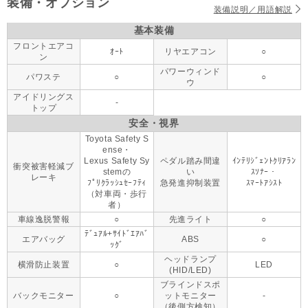
装備・オプション
装備説明／用語解説
基本装備
フロントエアコ
ｵｰﾄ
リヤエアコン
○
ン
パワーウィンド
パワステ
○
○
ウ
アイドリングス
-
トップ
安全・視界
Toyota Safety S
ense・
Lexus Safety Sy
ペダル踏み間違
ｲﾝﾃﾘｼﾞｪﾝﾄｸﾘｱﾗﾝ
衝突被害軽減ブ
stemの
い
ｽｿﾅｰ・
レーキ
ﾌﾟﾘｸﾗｯｼｭｾｰﾌﾃｨ
急発進抑制装置
ｽﾏｰﾄｱｼｽﾄ
（対車両・歩行
者）
車線逸脱警報
○
先進ライト
○
ﾃﾞｭｱﾙ+ｻｲﾄﾞｴｱﾊﾞ
エアバッグ
ABS
○
ｯｸﾞ
ヘッドランプ
横滑防止装置
○
LED
(HID/LED)
ブラインドスポ
バックモニター
○
ットモニター
-
（後側方検知）