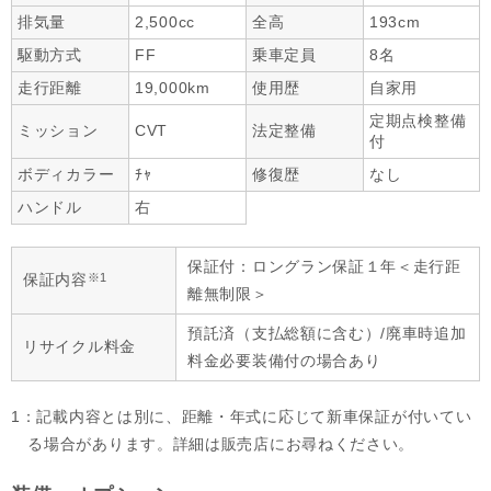
排気量
2,500cc
全高
193cm
駆動方式
FF
乗車定員
8名
走行距離
19,000km
使用歴
自家用
定期点検整備
ミッション
CVT
法定整備
付
ボディカラー
ﾁｬ
修復歴
なし
ハンドル
右
保証付：ロングラン保証１年＜走行距
※1
保証内容
離無制限＞
預託済（支払総額に含む）/廃車時追加
リサイクル料金
料金必要装備付の場合あり
1：記載内容とは別に、距離・年式に応じて新車保証が付いてい
る場合があります。詳細は販売店にお尋ねください。