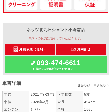
ネッツ北九州
シャント小倉南店
県内への販売に限らせていただきます。
見積依頼（無料）
お問合せ
093-474-6611
お電話でのお問合せもお気軽に！
車両詳細
装備説明／用語解説
年式
2021年(R3年)
ドア枚数
5枚
車検
2028年3月
全長
494cm
エンジン
ｶﾞｿﾘﾝ
全幅
185cm