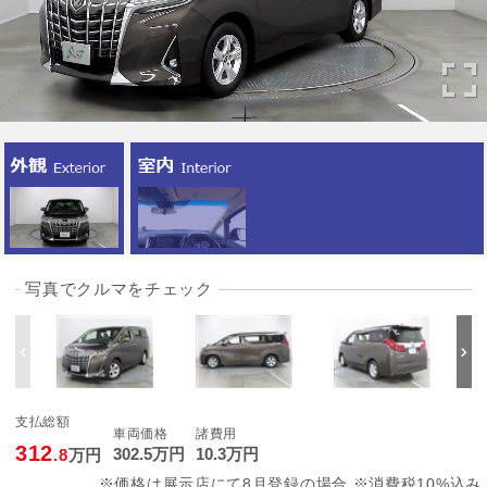
写真でクルマをチェック
支払総額
車両価格
諸費用
312
302
.5
万円
10
.3
万円
.8
万円
※価格は展示店にて8月登録の場合 ※消費税10%込み