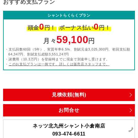
おすすめ支払プラン
シャントらくらくプラン
0
0
頭金
円！
ボーナス払い
円！
59,100
月々
円
・支払回数60回（5年）、実質年率6.5%、割賦元金3,025,000円、初回支払額
64,347円、割賦支払総額3,551,247円
・諸費用（10.3万円）を登録時までに現金で別途申し受けます。
・
このお支払プランは一例です。詳しくは販売店スタッフまで。
見積依頼(無料)
お問合せ
ネッツ北九州シャント小倉南店
093-474-6611