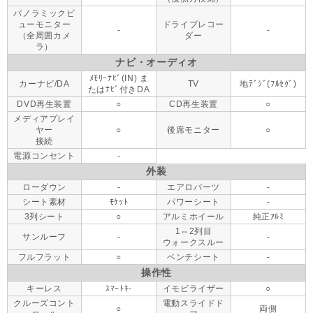
パノラミックビ
ューモニター
ドライブレコー
-
-
（全周囲カメ
ダー
ラ）
ナビ・オーディオ
ﾒﾓﾘｰﾅﾋﾞ(IN) ま
カーナビ/DA
TV
地ﾃﾞｼﾞ(ﾌﾙｾｸﾞ)
たはﾅﾋﾞ付きDA
DVD再生装置
○
CD再生装置
○
メディアプレイ
ヤー
○
後席モニター
○
接続
電源コンセント
-
外装
ローダウン
-
エアロパーツ
-
シート素材
ﾓｹｯﾄ
パワーシート
-
3列シート
○
アルミホイール
純正ｱﾙﾐ
1⇔2列目
サンルーフ
-
-
ウォークスルー
フルフラット
○
ベンチシート
-
操作性
キーレス
ｽﾏｰﾄｷ-
イモビライザー
○
クルーズコント
電動スライドド
○
両側