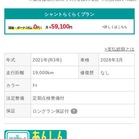
シャントらくらくプラン
59,100
0
>詳しくはこちら
月々
円
頭金・ボーナス払い
円！
>支払総額とは
年式
2021年(R3年)
車検
2028年3月
走行距離
19,000km
修復歴
なし
カラー
ﾁｬ
法定整備
定期点検整備付
保証
ロングラン保証付