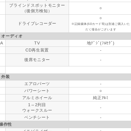
ブラインドスポットモニター
○
（後側方検知）
○
ドライブレコーダー
※記録媒体(SDカード等)は別途ご購入いた
だく場合がございます
・オーディオ
DA
TV
地ﾃﾞｼﾞ(ﾌﾙｾｸﾞ)
CD再生装置
-
後席モニター
-
外装
エアロパーツ
-
パワーシート
○
アルミホイール
純正ｱﾙﾐ
1⇔2列目
-
ウォークスルー
ベンチシート
-
操作性