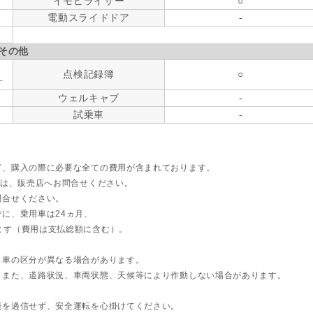
イモビライザー
○
電動スライドドア
-
その他
点検記録簿
○
す
ウェルキャブ
-
試乗車
-
ど、購入の際に必要な全ての費用が含まれております。
ては、販売店へお問合せください。
問合せください。
に、乗用車は24ヵ月、
ます（費用は支払総額に含む）。
ト車の区分が異なる場合があります。
。また、道路状況、車両状態、天候等により作動しない場合があります。
能を過信せず、安全運転を心掛けてください。