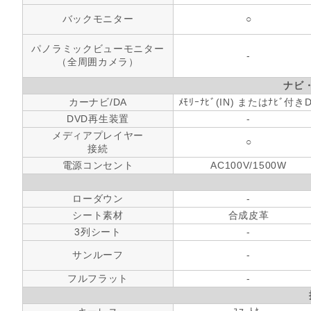
バックモニター
○
パノラミックビューモニター
-
（全周囲カメラ）
ナビ
カーナビ/DA
ﾒﾓﾘｰﾅﾋﾞ(IN) またはﾅﾋﾞ付き
DVD再生装置
-
メディアプレイヤー
○
接続
電源コンセント
AC100V/1500W
ローダウン
-
シート素材
合成皮革
3列シート
-
サンルーフ
-
フルフラット
-