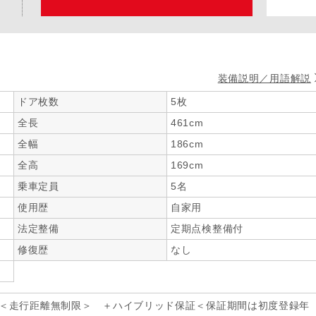
装備説明／用語解説
ドア枚数
5枚
全長
461cm
全幅
186cm
全高
169cm
乗車定員
5名
使用歴
自家用
法定整備
定期点検整備付
修復歴
なし
年＜走行距離無制限＞ ＋ハイブリッド保証＜保証期間は初度登録年