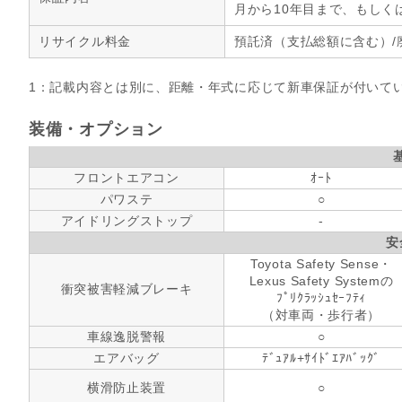
月から10年目まで、もしく
リサイクル料金
預託済（支払総額に含む）/
1：記載内容とは別に、距離・年式に応じて新車保証が付いて
装備・オプション
フロントエアコン
ｵｰﾄ
パワステ
○
アイドリングストップ
-
安
Toyota Safety Sense・
Lexus Safety Systemの
衝突被害軽減ブレーキ
ﾌﾟﾘｸﾗｯｼｭｾｰﾌﾃｨ
（対車両・歩行者）
車線逸脱警報
○
エアバッグ
ﾃﾞｭｱﾙ+ｻｲﾄﾞｴｱﾊﾞｯｸﾞ
横滑防止装置
○