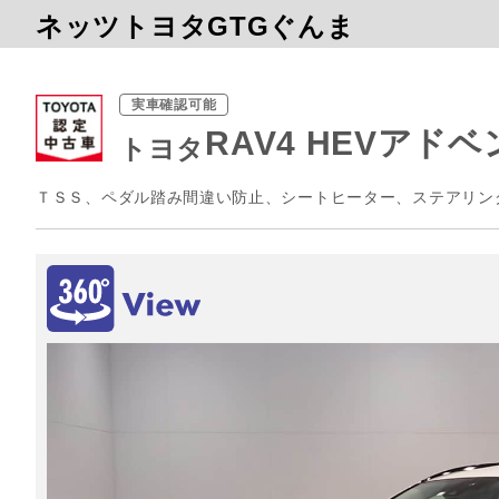
ネッツトヨタGTGぐんま
実車確認可能
RAV4 HEVアド
トヨタ
ＴＳＳ、ペダル踏み間違い防止、シートヒーター、ステアリン