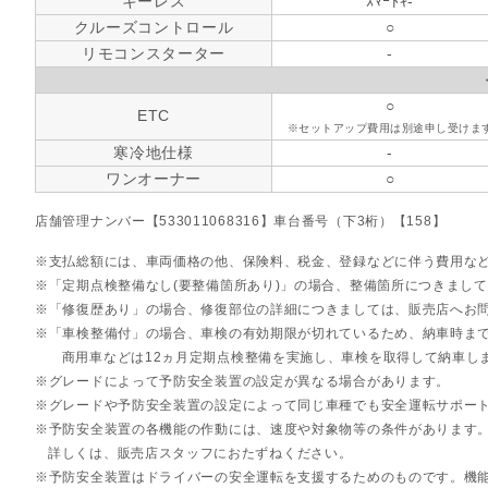
キーレス
ｽﾏｰﾄｷ-
クルーズコントロール
○
リモコンスターター
-
○
ETC
※セットアップ費用は別途申し受けま
寒冷地仕様
-
ワンオーナー
○
店舗管理ナンバー【533011068316】車台番号（下3桁）【158】
支払総額には、車両価格の他、保険料、税金、登録などに伴う費用な
「定期点検整備なし(要整備箇所あり)」の場合、整備箇所につきまし
「修復歴あり」の場合、修復部位の詳細につきましては、販売店へお
「車検整備付」の場合、車検の有効期限が切れているため、納車時まで
商用車などは12ヵ月定期点検整備を実施し、車検を取得して納車し
グレードによって予防安全装置の設定が異なる場合があります。
グレードや予防安全装置の設定によって同じ車種でも安全運転サポー
予防安全装置の各機能の作動には、速度や対象物等の条件があります
詳しくは、販売店スタッフにおたずねください。
予防安全装置はドライバーの安全運転を支援するためのものです。機