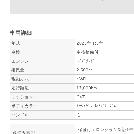
車両詳細
年式
2023年(R5年)
車検
車検整備付
エンジン
ﾊｲﾌﾞﾘｯﾄﾞ
排気量
2,500cc
駆動方式
4WD
走行距離
17,000km
ミッション
CVT
ボディカラー
ｱｯｼｭｸﾞﾚｰM/ｸﾞﾚｰﾌﾞﾙｰ
ハンドル
右
保証付：ロングラン保証1
※1
保証内容