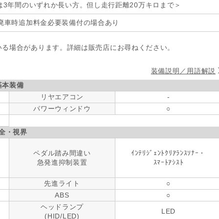
は3年間のいずれか長い方。但し走行距離20万キロまで＞
廃車時追加料金必要装備付の場合あり
いる場合があります。詳細は販売店にお尋ねください。
装備説明／用語解説
基本装備
リヤエアコン
-
パワーウィンドウ
○
全・視界
ペダル踏み間違い
ｲﾝﾃﾘｼﾞｪﾝﾄｸﾘｱﾗﾝｽｿﾅｰ・
急発進抑制装置
ｽﾏｰﾄｱｼｽﾄ
先進ライト
○
ABS
○
ヘッドランプ
LED
(HID/LED)