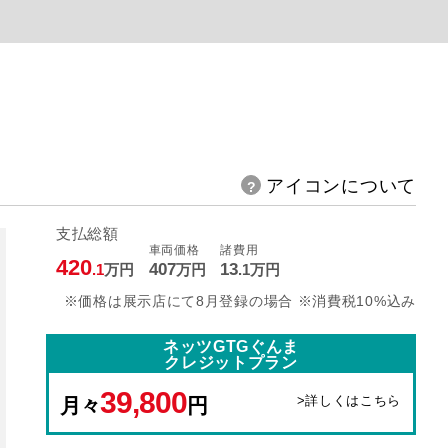
アイコンについて
支払総額
車両価格
諸費用
420
407
13
.1
万円
万円
.1
万円
※価格は展示店にて8月登録の場合 ※消費税10%込み
ネッツGTGぐんま
クレジットプラン
39,800
>詳しくはこちら
月々
円