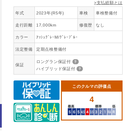
>支払総額とは
年式
2023年(R5年)
車検
車検整備付
走行距離
17,000km
修復歴
なし
カラー
ｱｯｼｭｸﾞﾚｰM/ｸﾞﾚｰﾌﾞﾙｰ
法定整備
定期点検整備付
ロングラン保証付
保証
ハイブリッド保証付
このクルマの評価点
4