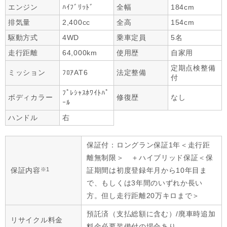
エンジン
ﾊｲﾌﾞﾘｯﾄﾞ
全幅
184cm
排気量
2,400cc
全高
154cm
駆動方式
4WD
乗車定員
5名
走行距離
64,000km
使用歴
自家用
定期点検整備
ミッション
ﾌﾛｱAT6
法定整備
付
ﾌﾟﾚｼｬｽﾎﾜｲﾄﾊﾟ
ボディカラー
修復歴
なし
ｰﾙ
ハンドル
右
保証付：ロングラン保証1年＜走行距
離無制限＞ ＋ハイブリッド保証＜保
※1
保証内容
証期間は初度登録年月から10年目ま
で、もしくは3年間のいずれか長い
方。但し走行距離20万キロまで＞
預託済（支払総額に含む）/廃車時追加
リサイクル料金
料金必要装備付の場合あり