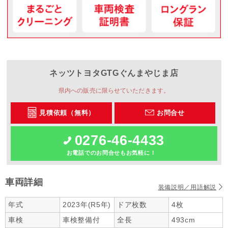
ネッツトヨタGTGぐんま
やじま店
県内への販売に限らせていただきます。
見積依頼（無料）
お問合せ
0276-46-4433
お電話でのお問合せもお気軽に！
車両詳細
装備説明／用語解説
年式
2023年(R5年)
ドア枚数
4枚
車検
車検整備付
全長
493cm