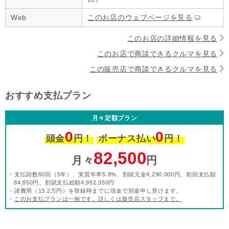
Web
このお店のウェブページを見る
このお店の詳細情報を見る
このお店で商談できるクルマを見る
この販売店で商談できるクルマを見る
おすすめ支払プラン
月々定額プラン
0
0
頭金
円！
ボーナス払い
円！
82,500
月々
円
・支払回数60回（5年）、実質年率5.8%、割賦元金4,290,000円、初回支払額
84,850円、割賦支払総額4,952,350円
・諸費用（13.2万円）を登録時までに現金で別途申し受けます。
・
このお支払プランは一例です。詳しくは販売店スタッフまで。