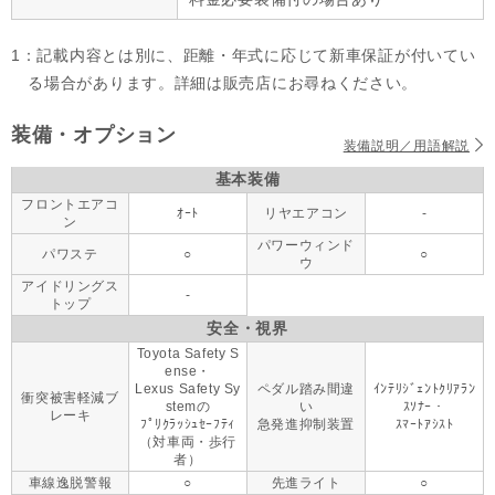
1：記載内容とは別に、距離・年式に応じて新車保証が付いてい
る場合があります。詳細は販売店にお尋ねください。
装備・オプション
装備説明／用語解説
基本装備
フロントエアコ
ｵｰﾄ
リヤエアコン
-
ン
パワーウィンド
パワステ
○
○
ウ
アイドリングス
-
トップ
安全・視界
Toyota Safety S
ense・
Lexus Safety Sy
ペダル踏み間違
ｲﾝﾃﾘｼﾞｪﾝﾄｸﾘｱﾗﾝ
衝突被害軽減ブ
stemの
い
ｽｿﾅｰ・
レーキ
ﾌﾟﾘｸﾗｯｼｭｾｰﾌﾃｨ
急発進抑制装置
ｽﾏｰﾄｱｼｽﾄ
（対車両・歩行
者）
車線逸脱警報
○
先進ライト
○