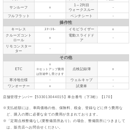
1⇔2列目
サンルーフ
○
-
ウォークスルー
フルフラット
-
ベンチシート
-
操作性
キーレス
ｽﾏｰﾄｷ-
イモビライザー
○
クルーズコント
電動スライドド
○
-
ロール
ア
リモコンスター
-
ター
その他
○
ETC
点検記録簿
○
※セットアップ費用
は別途申し受けます
寒冷地仕様
-
ウェルキャブ
-
ワンオーナー
○
試乗車
-
店舗管理ナンバー【533013044015】車台番号（下3桁）【170】
支払総額には、車両価格の他、保険料、税金、登録などに伴う費用な
ど、購入の際に必要な全ての費用が含まれております。
「定期点検整備なし(要整備箇所あり)」の場合、整備箇所につきまして
は、販売店へお問合せください。