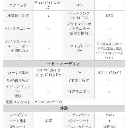
ﾃﾞｭｱﾙ+ｻｲﾄﾞｴｱﾊﾞ
エアバッグ
ABS
○
ｯｸﾞ
ヘッドランプ
横滑防止装置
○
LED
(HID/LED)
ブラインドスポ
バックモニター
○
ットモニター
○
（後側方検知）
○
パノラミックビ
※記録媒体(SDカー
ューモニター
ドライブレコー
○
ド等)は別途ご購入
（全周囲カメ
ダー
いただく場合がござ
ラ）
います
ナビ・オーディオ
ﾒﾓﾘｰﾅﾋﾞ(IN) ま
カーナビ/DA
TV
地ﾃﾞｼﾞ(ﾌﾙｾｸﾞ)
たはﾅﾋﾞ付きDA
DVD再生装置
-
CD再生装置
-
メディアプレイ
ヤー
○
後席モニター
-
接続
電源コンセント
AC100V/1500W
外装
ローダウン
-
エアロパーツ
ﾌﾙｴｱﾛ
シート素材
本革
パワーシート
○
3列シート
-
アルミホイール
純正ｱﾙﾐ