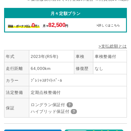
月々定額プラン
82,500
0
>詳しくはこちら
月々
円
頭金・ボーナス払い
円！
>支払総額とは
年式
2023年(R5年)
車検
車検整備付
走行距離
64,000km
修復歴
なし
カラー
ﾌﾟﾚｼｬｽﾎﾜｲﾄﾊﾟｰﾙ
法定整備
定期点検整備付
ロングラン保証付
保証
ハイブリッド保証付