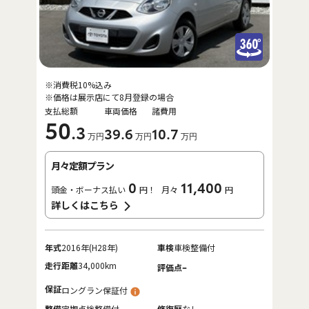
※消費税10%込み
※価格は展示店にて8月登録の場合
支払総額
車両価格
諸費用
50
.3
39
.6
10
.7
万円
万円
万円
月々定額プラン
0
11,400
頭金・ボーナス払い
円！
月々
円
詳しくはこちら
年式
2016年(H28年)
車検
車検整備付
走行距離
34,000km
-
評価点
保証
ロングラン保証付
整備
定期点検整備付
修復歴
なし