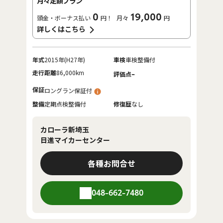
月々定額プラン
0
19,000
頭金・ボーナス払い
円！
月々
円
詳しくはこちら
年式
2015年(H27年)
車検
車検整備付
走行距離
86,000km
-
評価点
保証
ロングラン保証付
整備
定期点検整備付
修復歴
なし
カローラ新埼玉
日進マイカーセンター
各種お問合せ
048-662-7480