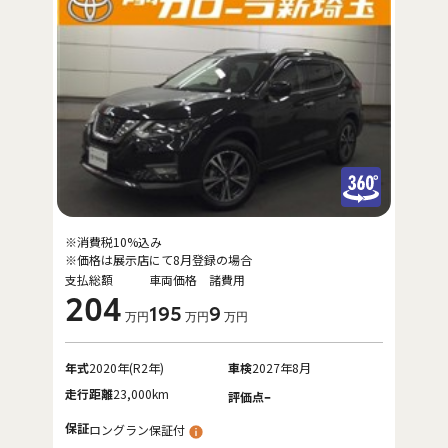
※消費税10%込み
※価格は展示店にて8月登録の場合
支払総額
車両価格
諸費用
204
195
9
万円
万円
万円
年式
2020年(R2年)
車検
2027年8月
走行距離
23,000km
-
評価点
保証
ロングラン保証付