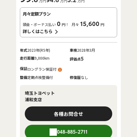
94
.6
5
.2
万円
万円
万円
月々定額プラン
0
15,600
頭金・ボーナス払い
円！
月々
円
詳しくはこちら
年式
2023年(R5年)
車検
2028年3月
走行距離
9,000km
5
評価点
保証
ロングラン保証付
整備
定期点検整備付
修復歴
なし
埼玉トヨペット
浦和支店
各種お問合せ
048-885-2711