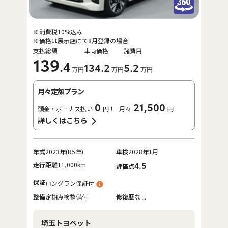
※消費税10%込み
※価格は展示店にて8月登録の場合
支払総額
車両価格
諸費用
139
.4
134
.2
5
.2
万円
万円
万円
月々定額プラン
0
21,500
頭金・ボーナス払い
円！
月々
円
詳しくはこちら
年式
2023年(R5年)
車検
2028年1月
走行距離
11,000km
4.5
評価点
保証
ロングラン保証付
整備
定期点検整備付
修復歴
なし
埼玉トヨペット