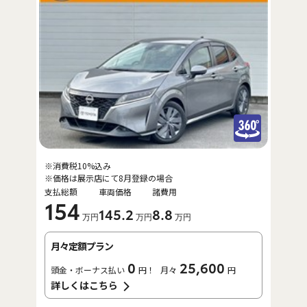
※消費税10%込み
※価格は展示店にて8月登録の場合
支払総額
車両価格
諸費用
154
145
.2
8
.8
万円
万円
万円
月々定額プラン
0
25,600
頭金・ボーナス払い
円！
月々
円
詳しくはこちら