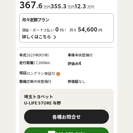
367
.6
355
.3
12
.3
万円
万円
万円
月々定額プラン
0
54,600
頭金・ボーナス払い
円！
月々
円
詳しくはこちら
年式
2023年(R5年)
車検
車検整備付
走行距離
17,000km
4
評価点
保証
ロングラン保証付
整備
定期点検整備付
修復歴
なし
埼玉トヨペット
U-LIFE STORE 与野
各種お問合せ