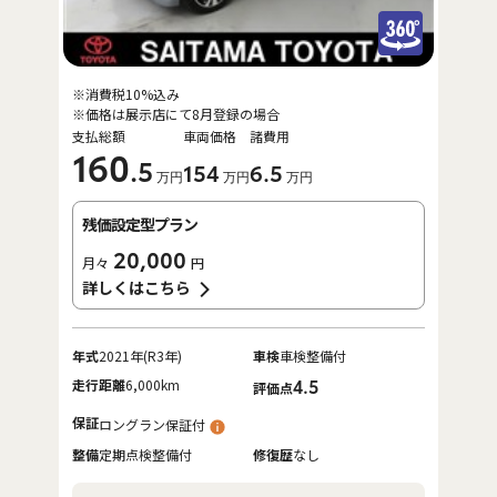
※消費税10%込み
※価格は展示店にて8月登録の場合
支払総額
車両価格
諸費用
160
.5
154
6
.5
万円
万円
万円
残価設定型プラン
20,000
月々
円
詳しくはこちら
年式
2021年(R3年)
車検
車検整備付
走行距離
6,000km
4.5
評価点
保証
ロングラン保証付
整備
定期点検整備付
修復歴
なし