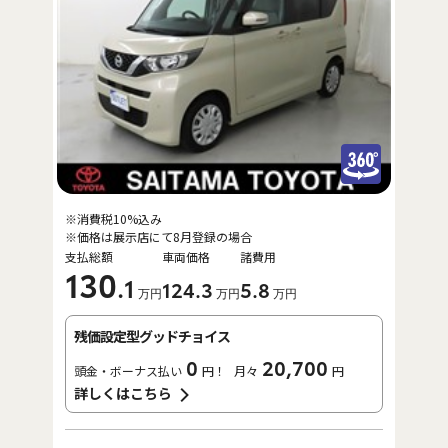
※消費税10%込み
※価格は展示店にて8月登録の場合
支払総額
車両価格
諸費用
130
.1
124
.3
5
.8
万円
万円
万円
残価設定型グッドチョイス
0
20,700
頭金・ボーナス払い
円！
月々
円
詳しくはこちら