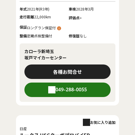
年式
2021年(R3年)
車検
2028年3月
走行距離
22,000km
-
評価点
保証
ロングラン保証付
整備
定期点検整備付
修復歴
なし
カローラ新埼玉
坂戸マイカーセンター
各種お問合せ
049-288-0055
お気に入り追加
日産
ルークス HSGターボプロパイED