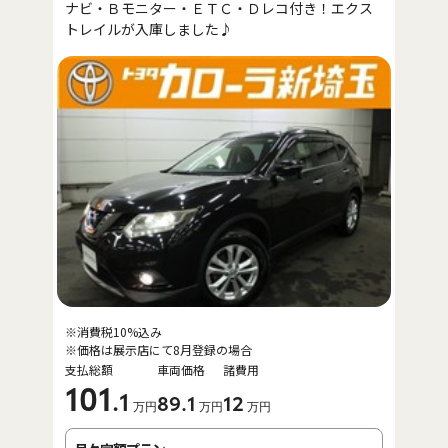
ナビ・Ｂモニター・ＥＴＣ・Ｄレコ付き！エクス
トレイルが入庫しました♪
※消費税10%込み
※価格は展示店にて8月登録の場合
支払総額
車両価格
諸費用
101
.1
89
.1
12
万円
万円
万円