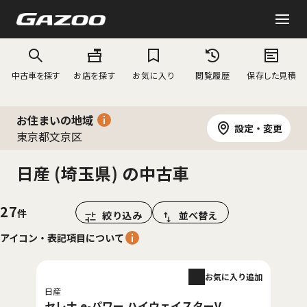
中古車を探す
お店を探す
お気に入り
閲覧履歴
保存した見積
お住まいの地域
設定・変更
東京都文京区
日産 (埼玉県) の中古車
27
絞り込み
並べ替え
アイコン・表記項目について
お気に入り追加
日産
セレナ e-パワー ハイウェイスターV