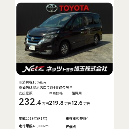
※消費税10%込み
※価格は展示店にて8月登録の場合
支払総額
車両価格
諸費用
232
.4
219
.8
12
.6
万円
万円
万円
年式
2019年(R1年)
車検
車検整備付
走行距離
48,000km
-
評価点