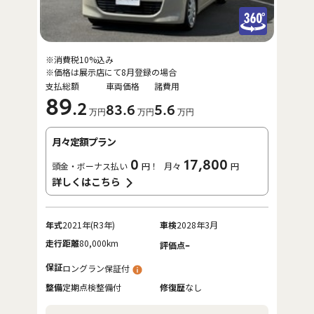
※消費税10%込み
※価格は展示店にて8月登録の場合
支払総額
車両価格
諸費用
89
.2
83
.6
5
.6
万円
万円
万円
月々定額プラン
0
17,800
頭金・ボーナス払い
円！
月々
円
詳しくはこちら
年式
2021年(R3年)
車検
2028年3月
走行距離
80,000km
-
評価点
保証
ロングラン保証付
整備
定期点検整備付
修復歴
なし