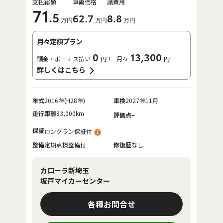
支払総額
車両価格
諸費用
71
.5
62
.7
8
.8
万円
万円
万円
月々定額プラン
0
13,300
頭金・ボーナス払い
円！
月々
円
詳しくはこちら
年式
2016年(H28年)
車検
2027年11月
走行距離
83,000km
-
評価点
保証
ロングラン保証付
整備
定期点検整備付
修復歴
なし
カローラ新埼玉
坂戸マイカーセンター
各種お問合せ