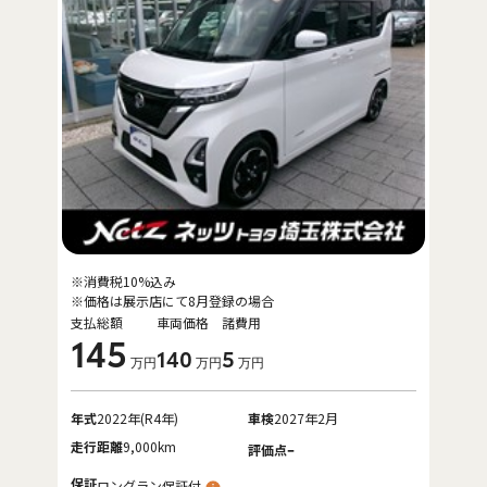
※消費税10%込み
※価格は展示店にて8月登録の場合
支払総額
車両価格
諸費用
145
140
5
万円
万円
万円
年式
2022年(R4年)
車検
2027年2月
走行距離
9,000km
-
評価点
保証
ロングラン保証付