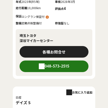
年式
2023年(R5年)
車検
2028年3月
走行距離
10,000km
4
評価点
保証
ロングラン保証付
整備
定期点検整備付
修復歴
なし
埼玉トヨタ
深谷マイカーセンター
各種お問合せ
048-573-2515
お気に入り追加
日産
デイズ S