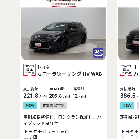
トヨタ
ト
カローラツーリング HV WXB
ハ
車両価格
諸費用
支払総額
支払総額
221.8
386.5
209.8
12
万円
万円
万円
定期点検整備付、ロングラン保証付、ハ
定期点検
イブリッド保証付
トヨタモビリティ東京
トヨタモ
王子店
Ｕ－Ｃａ