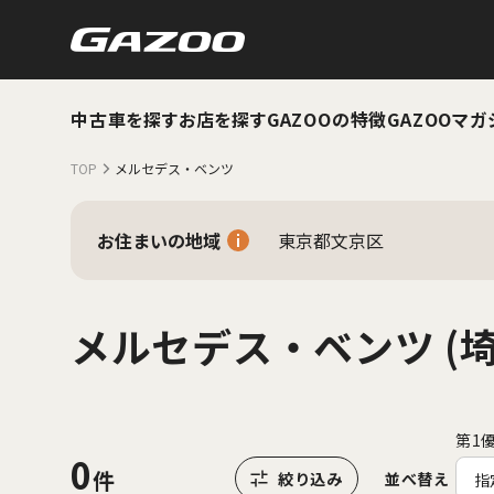
中古車を探す
お店を探す
GAZOOの特徴
GAZOOマガ
TOP
メルセデス・ベンツ
お住まいの地域
東京都文京区
メルセデス・ベンツ (埼
第1
0
並べ替え
指