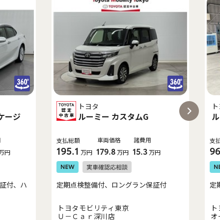
トヨタ
ト
ッケージ
ルーミー カスタムG
ル
用
車両価格
諸費用
支払総額
支
195.1
96
179.8
15.3
万円
万円
万円
万円
証付、ハ
定期点検整備付、ロングラン保証付
定
トヨタモビリティ東京
ト
Ｕ－Ｃａｒ深川店
オ