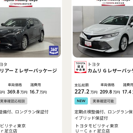
ヨタ
トヨタ
リアー Z レザーパッケージ
カムリ G レザーパ
車両価格
諸費用
車両価格
諸費
支払総額
227.2
369.8
16.7
209.8
17.4
万円
万円
万円
万円
万円
整備付、ロングラン保証付
定期点検整備付、ロングラン保
イブリッド保証付
ビリティ東京
トヨタモビリティ東京
ｒ足立店
Ｕ－Ｃａｒ足立店