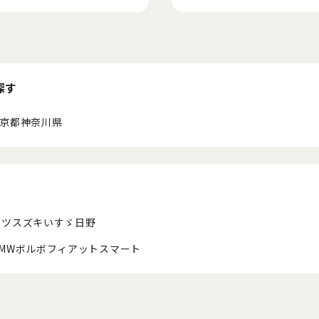
探す
京都
神奈川県
ハツ
スズキ
いすゞ
日野
MW
ボルボ
フィアット
スマート