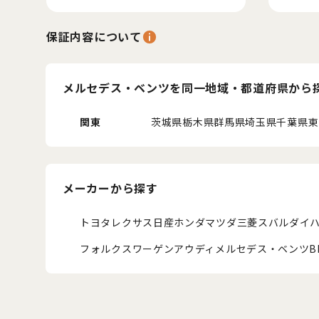
保証内容について
メルセデス・ベンツを同一地域・都道府県から
関東
茨城県
栃木県
群馬県
埼玉県
千葉県
東
メーカーから探す
トヨタ
レクサス
日産
ホンダ
マツダ
三菱
スバル
ダイ
フォルクスワーゲン
アウディ
メルセデス・ベンツ
B