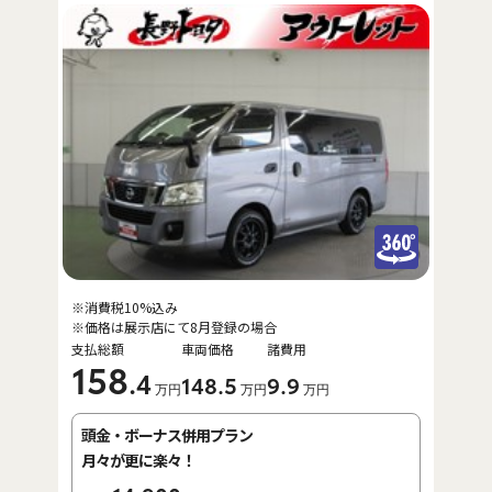
※消費税10%込み
※価格は展示店にて8月登録の場合
支払総額
車両価格
諸費用
158
.4
148
.5
9
.9
万円
万円
万円
頭金・ボーナス併用プラン
月々が更に楽々！