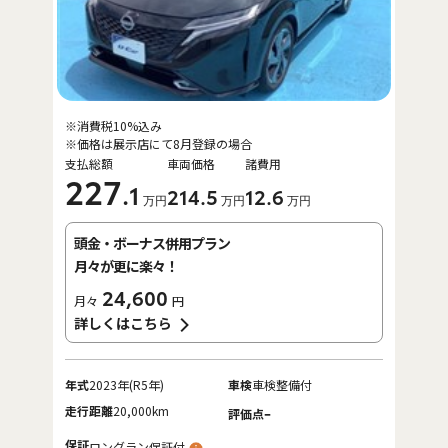
※消費税10%込み
※価格は展示店にて8月登録の場合
支払総額
車両価格
諸費用
227
.1
214
.5
12
.6
万円
万円
万円
頭金・ボーナス併用プラン
月々が更に楽々！
24,600
月々
円
詳しくはこちら
年式
2023年(R5年)
車検
車検整備付
走行距離
20,000km
-
評価点
保証
ロングラン保証付