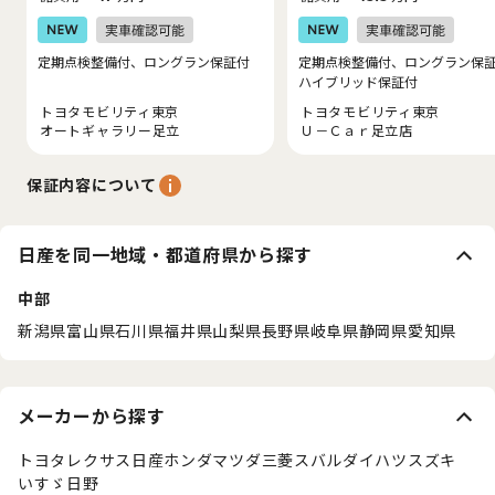
定期点検整備付、ロングラン保証付
定期点検整備付、ロングラン保
ハイブリッド保証付
トヨタモビリティ東京
トヨタモビリティ東京
オートギャラリー足立
Ｕ－Ｃａｒ足立店
保証内容について
日産を同一地域・都道府県から探す
中部
新潟県
富山県
石川県
福井県
山梨県
長野県
岐阜県
静岡県
愛知県
メーカーから探す
トヨタ
レクサス
日産
ホンダ
マツダ
三菱
スバル
ダイハツ
スズキ
いすゞ
日野