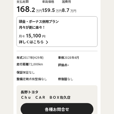
支払総額
車両価格
諸費用
168
.2
159
.5
8
.7
万円
万円
万円
頭金・ボーナス併用プラン
月々が更に楽々！
15,100
月々
円
詳しくはこちら
年式
2017年(H29年)
車検
2028年4月
走行距離
72,000km
-
評価点
保証
保証なし
整備
定期点検整備なし
修復歴
なし
長野トヨタ
Ｃｈｕ ＣＡＲ ＢＯＸ佐久店
各種お問合せ