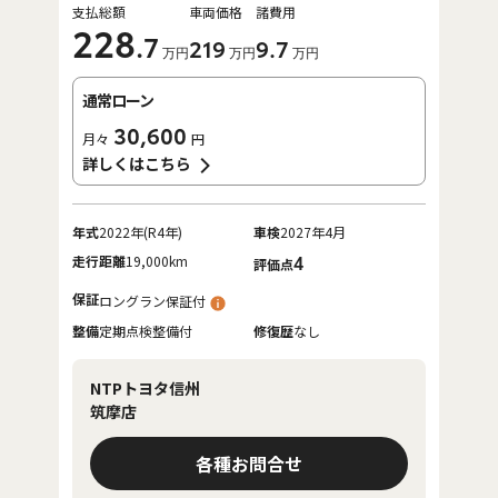
支払総額
車両価格
諸費用
228
.7
219
9
.7
万円
万円
万円
通常ローン
30,600
月々
円
詳しくはこちら
年式
2022年(R4年)
車検
2027年4月
走行距離
19,000km
4
評価点
保証
ロングラン保証付
整備
定期点検整備付
修復歴
なし
NTPトヨタ信州
筑摩店
各種お問合せ