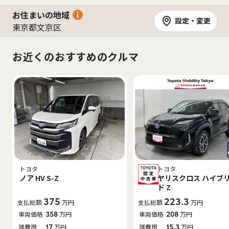
お住まいの地域
設定・変更
東京都文京区
お近くのおすすめのクルマ
トヨタ
トヨタ
ノア HV S-Z
ヤリスクロス ハイブ
ド Z
375
223.3
支払総額
万円
支払総額
万円
車両価格
358
万円
車両価格
208
万円
諸費用
17
万円
諸費用
15.3
万円