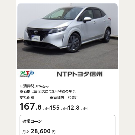
※消費税10%込み
※価格は展示店にて8月登録の場合
支払総額
車両価格
諸費用
167
.8
155
12
.8
万円
万円
万円
通常ローン
28,600
月々
円