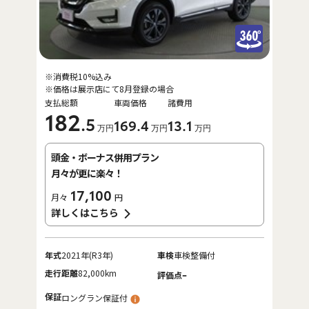
※消費税10%込み
※価格は展示店にて8月登録の場合
支払総額
車両価格
諸費用
182
.5
169
.4
13
.1
万円
万円
万円
頭金・ボーナス併用プラン
月々が更に楽々！
17,100
月々
円
詳しくはこちら
年式
2021年(R3年)
車検
車検整備付
走行距離
82,000km
-
評価点
保証
ロングラン保証付