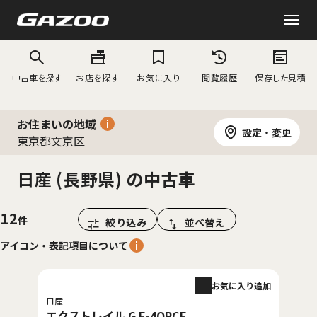
中古車を探す
お店を探す
お気に入り
閲覧履歴
保存した見積
お住まいの地域
設定・変更
東京都文京区
日産 (長野県) の中古車
12
絞り込み
並べ替え
アイコン・表記項目について
お気に入り追加
日産
エクストレイル G E-4ORCE