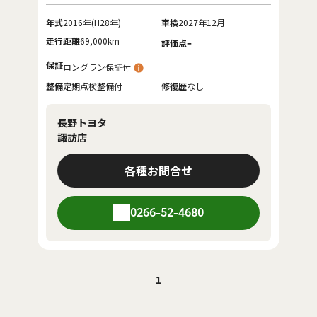
年式
2016年(H28年)
車検
2027年12月
走行距離
69,000km
-
評価点
保証
ロングラン保証付
整備
定期点検整備付
修復歴
なし
長野トヨタ
諏訪店
各種お問合せ
0266-52-4680
1