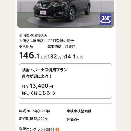
※消費税10%込み
※価格は展示店にて8月登録の場合
支払総額
車両価格
諸費用
146
.1
132
14
.1
万円
万円
万円
頭金・ボーナス併用プラン
月々が更に楽々！
13,400
月々
円
詳しくはこちら
年式
2017年(H29年)
車検
車検整備付
走行距離
42,000km
-
評価点
保証
ロングラン保証付