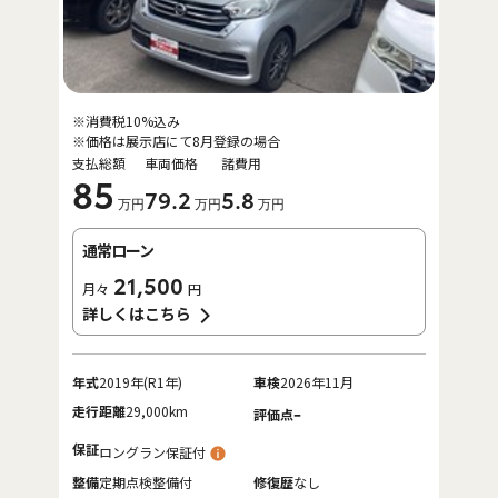
※消費税10%込み
※価格は展示店にて8月登録の場合
支払総額
車両価格
諸費用
85
79
.2
5
.8
万円
万円
万円
通常ローン
21,500
月々
円
詳しくはこちら
年式
2019年(R1年)
車検
2026年11月
走行距離
29,000km
-
評価点
保証
ロングラン保証付
整備
定期点検整備付
修復歴
なし