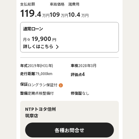
支払総額
車両価格
諸費用
119
.4
109
10
.4
万円
万円
万円
通常ローン
19,900
月々
円
詳しくはこちら
年式
2019年(H31年)
車検
2028年3月
走行距離
79,000km
4
評価点
保証
ロングラン保証付
整備
定期点検整備付
修復歴
なし
NTPトヨタ信州
筑摩店
各種お問合せ