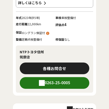
詳しくはこちら
年式
2023年(R5年)
車検
車検整備付
走行距離
22,000km
4
評価点
保証
ロングラン保証付
整備
定期点検整備付
修復歴
なし
NTPトヨタ信州
筑摩店
各種お問合せ
0263-25-0005