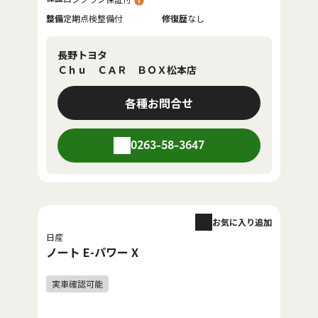
整備
定期点検整備付
修復歴
なし
長野トヨタ
Ｃｈｕ ＣＡＲ ＢＯＸ松本店
各種お問合せ
0263-58-3647
お気に入り追加
日産
ノート E-パワー X