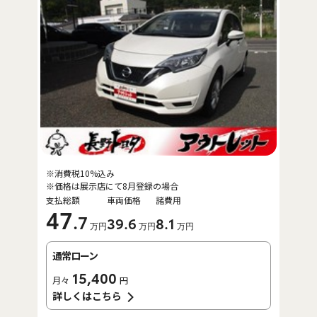
※消費税10%込み
※価格は展示店にて8月登録の場合
支払総額
車両価格
諸費用
47
.7
39
.6
8
.1
万円
万円
万円
通常ローン
15,400
月々
円
詳しくはこちら