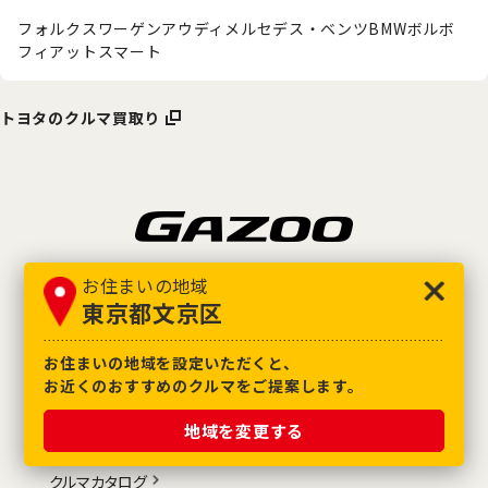
フォルクスワーゲン
アウディ
メルセデス・ベンツ
BMW
ボルボ
フィアット
スマート
トヨタのクルマ買取り
お住まいの地域
公式SNS
東京都文京区
お住まいの地域を設定いただくと、
中古車を探す
お近くのおすすめのクルマをご提案します。
トヨタ認定中古車
地域を変更する
オンラインで購入できるクルマ
クルマカタログ