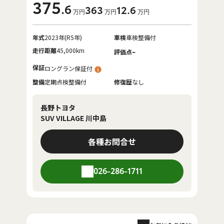
375
.6
363
12
.6
万円
万円
万円
年式
2023年(R5年)
車検
車検整備付
走行距離
45,000km
-
評価点
保証
ロングラン保証付
整備
定期点検整備付
修復歴
なし
長野トヨタ
SUV VILLAGE 川中島
各種お問合せ
026-286-1711