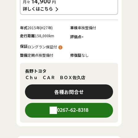
14,900
月々
円
詳しくはこちら
年式
2015年(H27年)
車検
車検整備付
走行距離
158,000km
-
評価点
保証
ロングラン保証付
整備
定期点検整備付
修復歴
なし
長野トヨタ
Ｃｈｕ ＣＡＲ ＢＯＸ佐久店
各種お問合せ
0267-62-8318