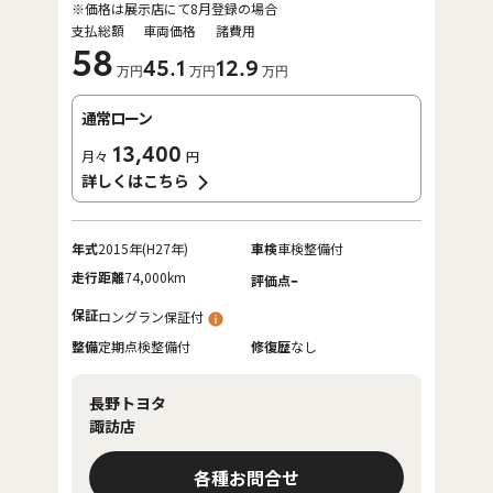
※価格は展示店にて8月登録の場合
支払総額
車両価格
諸費用
58
45
.1
12
.9
万円
万円
万円
通常ローン
13,400
月々
円
詳しくはこちら
年式
2015年(H27年)
車検
車検整備付
走行距離
74,000km
-
評価点
保証
ロングラン保証付
整備
定期点検整備付
修復歴
なし
長野トヨタ
諏訪店
各種お問合せ