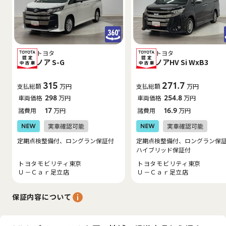
トヨタ
トヨタ
ノア S-G
ノアHV Si WxB3
315
271.7
支払総額
万円
支払総額
万円
車両価格
298
万円
車両価格
254.8
万円
諸費用
17
万円
諸費用
16.9
万円
定期点検整備付、ロングラン保証付
定期点検整備付、ロングラン保
ハイブリッド保証付
トヨタモビリティ東京
トヨタモビリティ東京
Ｕ－Ｃａｒ足立店
Ｕ－Ｃａｒ足立店
保証内容について