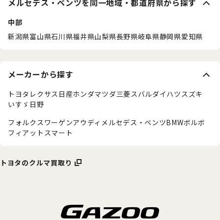
メルセデス・ベンツを同一地域・都道府県から探す
中部
新潟県
富山県
石川県
福井県
山梨県
長野県
岐阜県
静岡県
愛知県
メーカーから探す
トヨタ
レクサス
日産
ホンダ
マツダ
三菱
スバル
ダイハツ
スズキ
いすゞ
日野
フォルクスワーゲン
アウディ
メルセデス・ベンツ
BMW
ボルボ
フィアット
スマート
トヨタのクルマ買取り