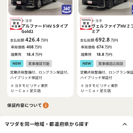
トヨタ
トヨタ
アルファードHV Sタイプ
ヴェルファイアHV Z 
Gold2
ミア
426.4
692.8
支払総額
万円
支払総額
万円
車両価格
408
万円
車両価格
674
万円
諸費用
18.4
万円
諸費用
18.8
万円
定期点検整備付、ロングラン保証付、
定期点検整備付、ロングラン保
ハイブリッド保証付
ハイブリッド保証付
トヨタモビリティ東京
トヨタモビリティ東京
Ｕ－Ｃａｒ足立店
Ｕ－Ｃａｒ足立店
保証内容について
マツダを同一地域・都道府県から探す