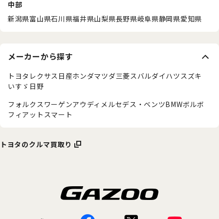
中部
新潟県
富山県
石川県
福井県
山梨県
長野県
岐阜県
静岡県
愛知県
メーカーから探す
トヨタ
レクサス
日産
ホンダ
マツダ
三菱
スバル
ダイハツ
スズキ
いすゞ
日野
フォルクスワーゲン
アウディ
メルセデス・ベンツ
BMW
ボルボ
フィアット
スマート
トヨタのクルマ買取り