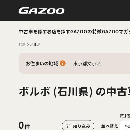
中古車を探す
お店を探す
GAZOOの特徴
GAZOOマガ
TOP
ボルボ
お住まいの地域
東京都文京区
ボルボ (石川県) の中古
第1
0
並べ替え
指