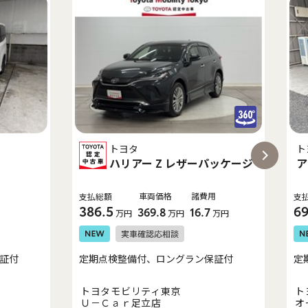
トヨタ
ト
ハリアー Z レザーパッケージ
ア
車両価格
諸費用
支払総額
支
386.5
69
369.8
16.7
万円
万円
万円
証付
定期点検整備付、ロングラン保証付
定
トヨタモビリティ東京
ト
Ｕ－Ｃａｒ足立店
オ