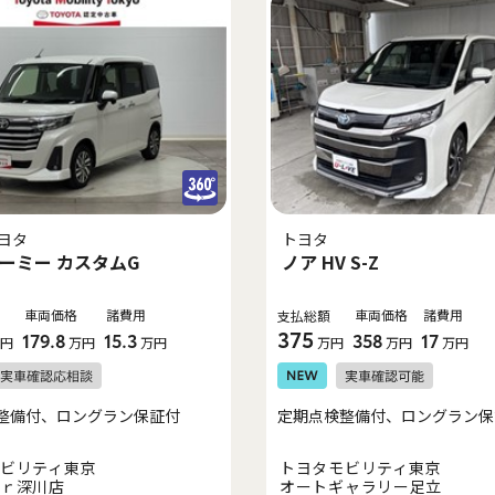
ヨタ
トヨタ
ーミー カスタムG
ノア HV S-Z
車両価格
諸費用
車両価格
諸費用
支払総額
375
179.8
15.3
358
17
円
万円
万円
万円
万円
万円
整備付、ロングラン保証付
定期点検整備付、ロングラン保
ビリティ東京
トヨタモビリティ東京
ｒ深川店
オートギャラリー足立