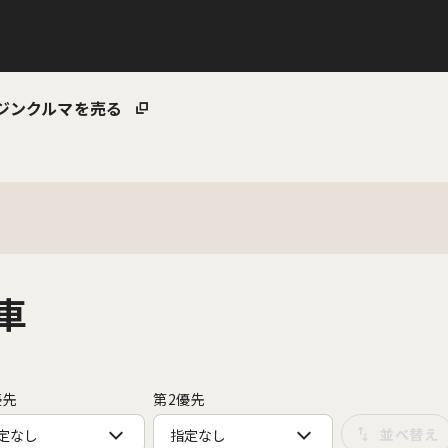
ジン
クルマを売る
車
優先
第2優先
定なし
指定なし