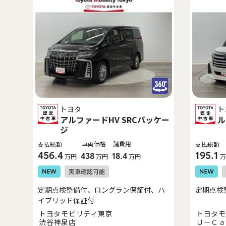
トヨタ
ト
アルファードHV SRCパッケー
ル
ジ
車両価格
諸費用
支払総額
支払総額
456.4
195.1
438
18.4
万円
万円
万円
万
定期点検整備付、ロングラン保証付、ハ
定期点検
イブリッド保証付
トヨタモビリティ東京
トヨタモ
渋谷神泉店
Ｕ－Ｃａ