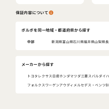
保証内容について
ボルボを同一地域・都道府県から探す
中部
新潟県
富山県
石川県
福井県
山梨県
長
メーカーから探す
トヨタ
レクサス
日産
ホンダ
マツダ
三菱
スバル
ダイ
フォルクスワーゲン
アウディ
メルセデス・ベンツ
B