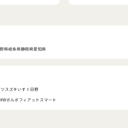
野県
岐阜県
静岡県
愛知県
ハツ
スズキ
いすゞ
日野
MW
ボルボ
フィアット
スマート