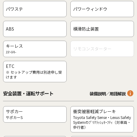
パワステ
パワーウィンドウ
ABS
横滑防止装置
キーレス
リモコンスターター
ｽﾏｰﾄｷ-
ETC
※ セットアップ費用は別途申し受
けます
安全装置・運転サポート
装備説明／用語解説
サポカー
衝突被害軽減ブレーキ
サポカーS
Toyota Safety Sense・Lexus Safety
Systemのﾌﾟﾘｸﾗｯｼｭｾｰﾌﾃｨ（対車両・
歩行者）