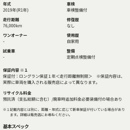
年式
車検
2019年(R1年)
車検整備付
走行距離
修復歴
76,000km
なし
ワンオーナー
使用歴
-
自家用
試乗車
整備
-
定期点検整備付
保証内容 ※１
保証付：ロングラン保証１年＜走行距離無制限＞ ※保証内容は、
実際に車両を購入される販売店によって異なります。
リサイクル料金
預託済（支払総額に含む）/廃車時追加料金必要装備付の場合あり
※１
記載内容とは別に、距離・年式に応じて新車保証が付いている場合があり
ます。詳細は販売店にお尋ねください。
基本スペック