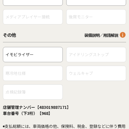
メディアプレイヤー接続
後席モニター
その他
装備説明／用語解説
イモビライザー
アイドリングストップ
寒冷地仕様
ウェルキャブ
点検記録簿
店舗管理ナンバー【483019887171】
車台番号（下3桁）【968】
支払総額には、車両価格の他、保険料、税金、登録などに伴う費用