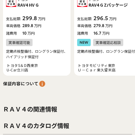
RAV4 HV G
RAV4 G Zパッケージ
299.8
296.5
支払総額
万円
支払総額
万円
車両価格
289.8
万円
車両価格
279.8
万円
諸費用
10
万円
諸費用
16.7
万円
定期点検整備付、ロングラン保証付、
定期点検整備付、ロングラン保証付
ハイブリッド保証付
トヨタS＆D西東京
トヨタモビリティ東京
U-Car立川店
Ｕ－Ｃａｒ東久留米店
保証内容について
ＲＡＶ４の関連情報
ＲＡＶ４のカタログ情報