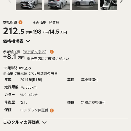
支払総額
車両価格
諸費用
212
.5
198
14.5
万円
万円
万円
価格相場表
参考輸送費
（
東京都文京区
）
+8.1
万円
※販売店にご確認ください
※消費税10%込み
※価格は展示店にて8月登録の場合
年式
2019年(R1年)
車検
車検整備付
走行距離
76,000km
カラー
ｼﾙﾊﾞｰﾒﾀﾘｯｸ
修復歴
なし
整備
定期点検整備付
保証
ロングラン保証付
このクルマの評価点