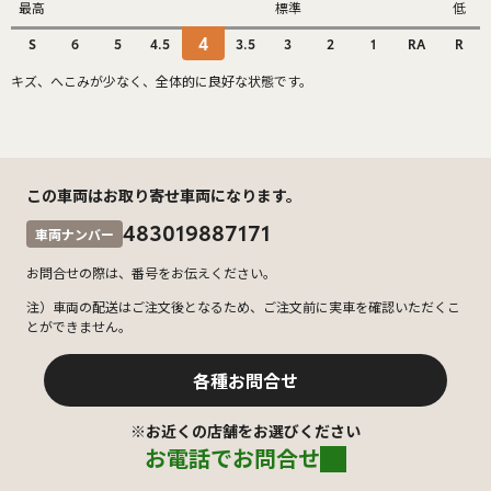
最高
標準
低
4
S
6
5
4.5
3.5
3
2
1
RA
R
キズ、へこみが少なく、全体的に良好な状態です。
この車両はお取り寄せ車両になります。
483019887171
車両ナンバー
お問合せの際は、番号をお伝えください。
注）車両の配送はご注文後となるため、ご注文前に実車を確認いただくこ
とができません。
各種お問合せ
※お近くの店舗をお選びください
お電話でお問合せ