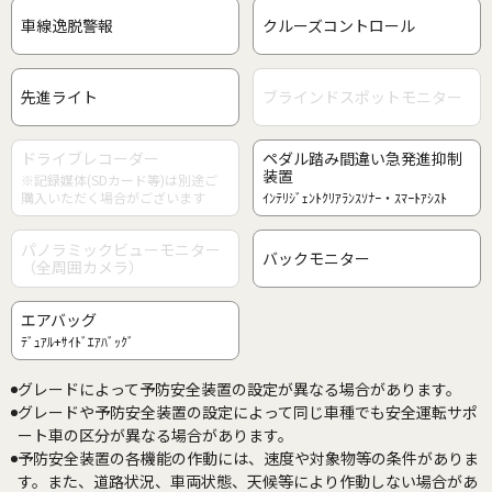
車線逸脱警報
クルーズコントロール
先進ライト
ブラインドスポットモニター
ドライブレコーダー
ペダル踏み間違い急発進抑制
装置
※記録媒体(SDカード等)は別途ご
購入いただく場合がございます
ｲﾝﾃﾘｼﾞｪﾝﾄｸﾘｱﾗﾝｽｿﾅｰ・ｽﾏｰﾄｱｼｽﾄ
パノラミックビューモニター
バックモニター
（全周囲カメラ）
エアバッグ
ﾃﾞｭｱﾙ+ｻｲﾄﾞｴｱﾊﾞｯｸﾞ
グレードによって予防安全装置の設定が異なる場合があります。
グレードや予防安全装置の設定によって同じ車種でも安全運転サポ
ート車の区分が異なる場合があります。
予防安全装置の各機能の作動には、速度や対象物等の条件がありま
す。また、道路状況、車両状態、天候等により作動しない場合があ