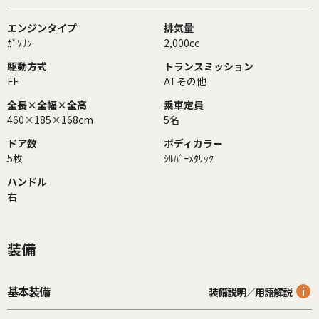
エンジンタイプ
排気量
ｶﾞｿﾘﾝ
2,000cc
駆動方式
トランスミッション
FF
ATその他
全長×全幅×全高
乗車定員
460×185×168cm
5名
ドア数
ボディカラー
5枚
ｼﾙﾊﾞｰﾒﾀﾘｯｸ
ハンドル
右
装備
基本装備
装備説明／用語解説