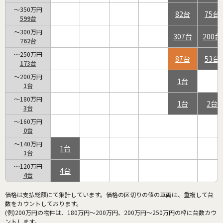
～350万円
82
75
599
～300万円
307
200
762
～250万円
87
53
173
～200万円
1
1
～180万円
1
2
3
～160万円
0
～140万円
1
1
～120万円
4
4
価格は支払総額にて集計しています。価格の区切りの値の車両は、重複して台
数をカウントしております。
(例)200万円の物件は、180万円～200万円、200万円～250万円の枠に台数カウ
ントします。