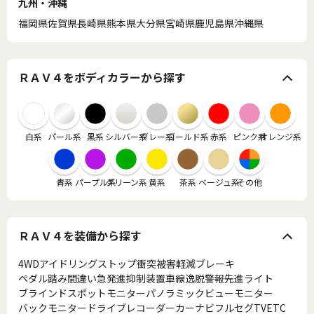
九州・沖縄
福岡県
佐賀県
長崎県
熊本県
大分県
宮崎県
鹿児島県
沖縄県
ＲＡＶ４をボディカラーから探す
白系
パール系
黒系
シルバー系
グレー系
ゴールド系
赤系
ピンク系
オレンジ系
青系
パープル系
グリーン系
黄系
茶系
ベージュ系
その他
ＲＡＶ４を装備から探す
4WD
アイドリングストップ
衝突被害軽減ブレーキ
ペダル踏み間違い急発進抑制装置
車線逸脱警報
先進ライト
ブラインドスポットモニター
パノラミックビューモニター
バックモニター
ドライブレコーダー
カーナビ
フルセグTV
ETC