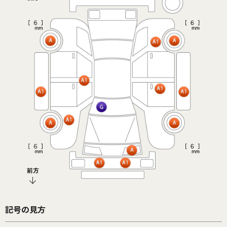
前方
記号の見方