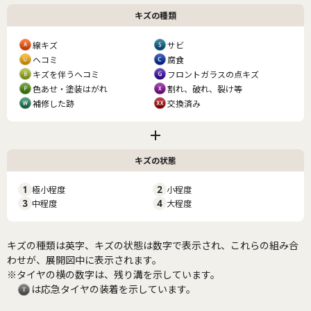
キズの種類
線キズ
サビ
ヘコミ
腐食
キズを伴うヘコミ
フロントガラスの点キズ
色あせ・塗装はがれ
割れ、破れ、裂け等
補修した跡
交換済み
キズの状態
1
極小程度
2
小程度
3
中程度
4
大程度
キズの種類は英字、キズの状態は数字で表示され、これらの組み合
わせが、展開図中に表示されます。
※タイヤの横の数字は、残り溝を示しています。
は応急タイヤの装着を示しています。