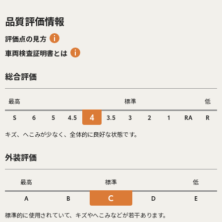
品質評価情報
評価点の見方
車両検査証明書とは
総合評価
最高
標準
低
4
S
6
5
4.5
3.5
3
2
1
RA
R
キズ、へこみが少なく、全体的に良好な状態です。
外装評価
最高
標準
低
C
A
B
D
E
標準的に使用されていて、キズやへこみなどが若干あります。