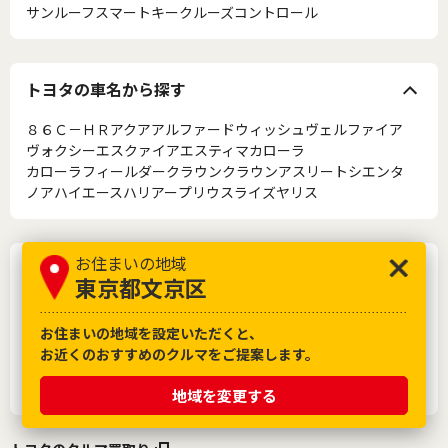
サンルーフ
スマートキー
クルーズコントロール
トヨタの車名から探す
８６
Ｃ－ＨＲ
アクア
アルファード
ウィッシュ
ヴェルファイア
ヴォクシー
エスクァイア
エスティマ
カローラ
カローラフィールダー
クラウン
クラウンアスリート
シエンタ
ノア
ハイエース
ハリアー
プリウス
ライズ
ヤリス
お住まいの地域
メーカーから探す
東京都文京区
トヨタ
レクサス
日産
ホンダ
マツダ
三菱
スバル
ダイハツ
スズキ
いすゞ
日野
お住まいの地域を設定いただくと、
お近くのおすすめのクルマをご提案します。
フォルクスワーゲン
アウディ
メルセデス・ベンツ
BMW
ボルボ
フィアット
スマート
地域を変更する