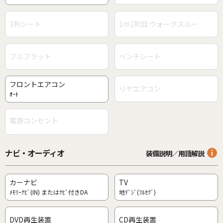
3列シート
1⇔2列目 ウォークスルー
フルフラット
ベンチシート
フロントエアコン
リヤエアコン
ｵｰﾄ
電源コンセント
ナビ・オーディオ
装備説明／用語解説
カーナビ
TV
ﾒﾓﾘｰﾅﾋﾞ(IN) またはﾅﾋﾞ付きDA
地ﾃﾞｼﾞ(ﾌﾙｾｸﾞ)
DVD再生装置
CD再生装置