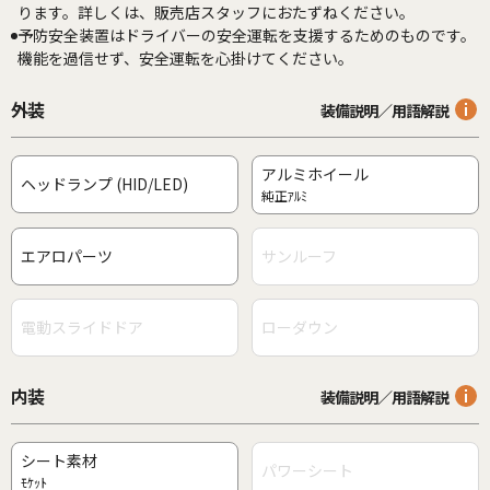
ります。詳しくは、販売店スタッフにおたずねください。
予防安全装置はドライバーの安全運転を支援するためのものです。
機能を過信せず、安全運転を心掛けてください。
外装
装備説明／用語解説
アルミホイール
ヘッドランプ (HID/LED)
純正ｱﾙﾐ
エアロパーツ
サンルーフ
電動スライドドア
ローダウン
内装
装備説明／用語解説
シート素材
パワーシート
ﾓｹｯﾄ