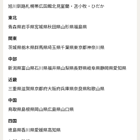
旭川
釧路
札幌
帯広
函館
北見
室蘭・苫小牧・ひだか
東北
青森県
岩手県
宮城県
秋田県
山形県
福島県
関東
茨城県
栃木県
群馬県
埼玉県
千葉県
東京都
神奈川県
中部
新潟県
富山県
石川県
福井県
山梨県
長野県
岐阜県
静岡県
愛知県
近畿
三重県
滋賀県
京都府
大阪府
兵庫県
奈良県
和歌山県
中国
鳥取県
島根県
岡山県
広島県
山口県
四国
徳島県
香川県
愛媛県
高知県