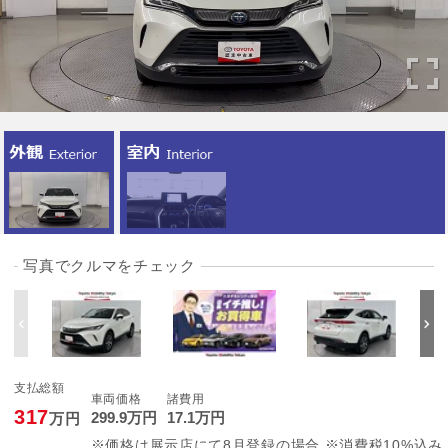
写真でクルマをチェック
支払総額
車両価格
諸費用
317
299
.9
万円
17
.1
万円
万円
※価格は展示店にて8月登録の場合 ※消費税10%込み