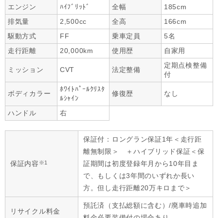
エンジン
ﾊｲﾌﾞﾘｯﾄﾞ
全幅
185cm
排気量
2,500cc
全高
166cm
駆動方式
FF
乗車定員
5名
走行距離
20,000km
使用歴
自家用
定期点検整備
ミッション
CVT
法定整備
付
ﾎﾜｲﾄﾊﾟｰﾙｸﾘｽﾀ
ボディカラー
修復歴
なし
ﾙｼｬｲﾝ
ハンドル
右
保証付：ロングラン保証1年＜走行距
離無制限＞ ＋ハイブリッド保証＜保
※1
保証内容
証期間は初度登録年月から10年目ま
で、もしくは3年間のいずれか長い
方。但し走行距離20万キロまで＞
預託済（支払総額に含む）/廃車時追加
リサイクル料金
料金必要装備付の場合あり