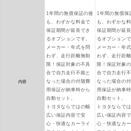
1年間の無償保証の後
1年間の無償保
も、わずかな料金で
も、わずかな
保証期間が延長でき
保証期間が延
るオプションです。
るオプション
メーカー・年式を問
メーカー・年
わず、走行距離無制
わず、走行距
限！保証対象の不具
限！保証対象
合で自力走行不能と
合で自力走行
なった場合の付随費
なった場合の
内容
用保証が納車時から
用保証が納車
自動セット。
自動セット。
トヨタならではの幅
トヨタならで
広い保証内容で安
広い保証内容
心・快適なカーライ
心・快適なカ