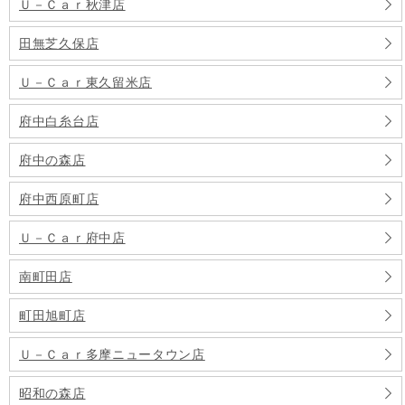
Ｕ－Ｃａｒ秋津店
田無芝久保店
Ｕ－Ｃａｒ東久留米店
府中白糸台店
府中の森店
府中西原町店
Ｕ－Ｃａｒ府中店
南町田店
町田旭町店
Ｕ－Ｃａｒ多摩ニュータウン店
昭和の森店