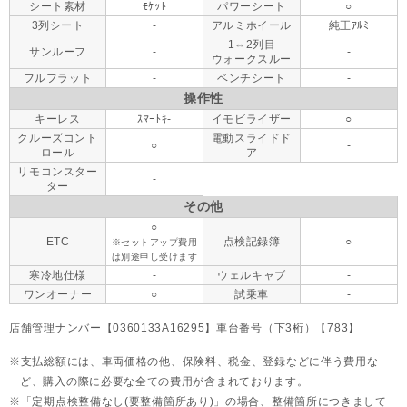
シート素材
ﾓｹｯﾄ
パワーシート
○
3列シート
-
アルミホイール
純正ｱﾙﾐ
1⇔2列目
サンルーフ
-
-
ウォークスルー
フルフラット
-
ベンチシート
-
操作性
キーレス
ｽﾏｰﾄｷ-
イモビライザー
○
クルーズコント
電動スライドド
○
-
ロール
ア
リモコンスター
-
ター
その他
○
ETC
点検記録簿
○
※セットアップ費用
は別途申し受けます
寒冷地仕様
-
ウェルキャブ
-
ワンオーナー
○
試乗車
-
店舗管理ナンバー【0360133A16295】車台番号（下3桁）【783】
支払総額には、車両価格の他、保険料、税金、登録などに伴う費用な
ど、購入の際に必要な全ての費用が含まれております。
「定期点検整備なし(要整備箇所あり)」の場合、整備箇所につきまして