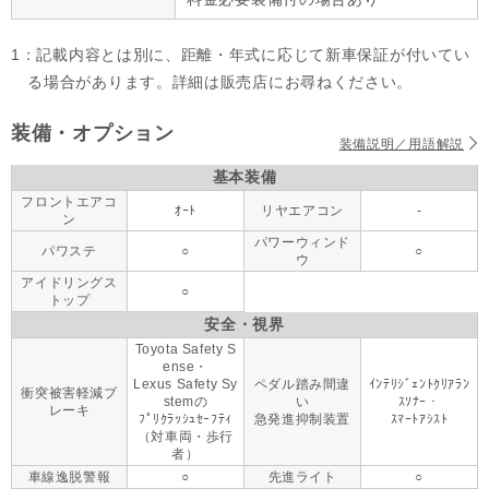
1：記載内容とは別に、距離・年式に応じて新車保証が付いてい
る場合があります。詳細は販売店にお尋ねください。
装備・オプション
装備説明／用語解説
基本装備
フロントエアコ
ｵｰﾄ
リヤエアコン
-
ン
パワーウィンド
パワステ
○
○
ウ
アイドリングス
○
トップ
安全・視界
Toyota Safety S
ense・
Lexus Safety Sy
ペダル踏み間違
ｲﾝﾃﾘｼﾞｪﾝﾄｸﾘｱﾗﾝ
衝突被害軽減ブ
stemの
い
ｽｿﾅｰ・
レーキ
ﾌﾟﾘｸﾗｯｼｭｾｰﾌﾃｨ
急発進抑制装置
ｽﾏｰﾄｱｼｽﾄ
（対車両・歩行
者）
車線逸脱警報
○
先進ライト
○