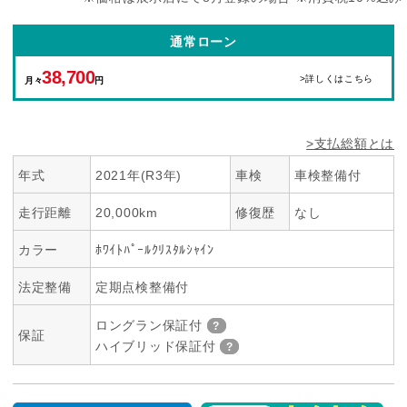
通常ローン
38,700
>詳しくはこちら
月々
円
>支払総額とは
年式
2021年(R3年)
車検
車検整備付
走行距離
20,000km
修復歴
なし
カラー
ﾎﾜｲﾄﾊﾟｰﾙｸﾘｽﾀﾙｼｬｲﾝ
法定整備
定期点検整備付
ロングラン保証付
保証
ハイブリッド保証付