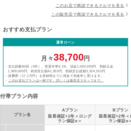
このお店で商談できるクルマを見る
この販売店で商談できるクルマを見る
おすすめ支払プラン
通常ローン
38,700
月々
円
・支払回数60回（5年）、実質年率6.1%、頭金1,000,000円、割賦元金
1,999,000円、初回支払額41,053円、割賦支払総額3,324,353円
・諸費用（17.1万円）を登録時までに現金で別途申し受けます。
・
このお支払プランは一例です。詳しくは販売店スタッフまで。
付帯プラン内容
Aプラン
Bプラン
プラン名
延長保証+1年＜ロング
延長保証+2年＜
ラン保証α＞
ラン保証α