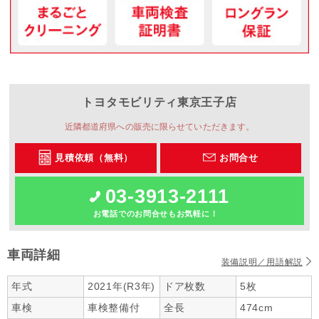
トヨタモビリティ東京
王子店
近隣都道府県への販売に限らせていただきます。
見積依頼（無料）
お問合せ
03-3913-2111
お電話でのお問合せもお気軽に！
車両詳細
装備説明／用語解説
年式
2021年(R3年)
ドア枚数
5枚
車検
車検整備付
全長
474cm