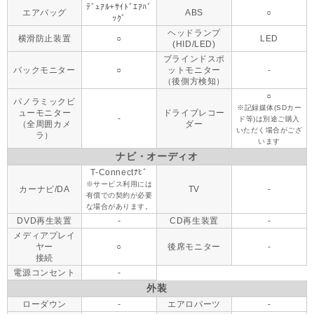
ﾃﾞｭｱﾙ+ｻｲﾄﾞｴｱﾊﾞ
エアバッグ
ABS
○
ｯｸﾞ
ヘッドランプ
横滑防止装置
○
LED
(HID/LED)
ブラインドスポ
バックモニター
○
ットモニター
-
（後側方検知）
○
パノラミックビ
※記録媒体(SDカー
ューモニター
ドライブレコー
-
ド等)は別途ご購入
（全周囲カメ
ダー
いただく場合がござ
ラ）
います
ナビ・オーディオ
T-Connectﾅﾋﾞ
※サービス利用には
カーナビ/DA
TV
-
有償での契約が必要
な場合があります。
DVD再生装置
-
CD再生装置
-
メディアプレイ
ヤー
○
後席モニター
-
接続
電源コンセント
-
外装
ローダウン
-
エアロパーツ
-