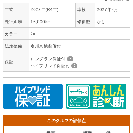
年式
2022年(R4年)
車検
2027年4月
走行距離
16,000km
修復歴
なし
カラー
ｸﾛ
法定整備
定期点検整備付
ロングラン保証付
保証
ハイブリッド保証付
このクルマの評価点