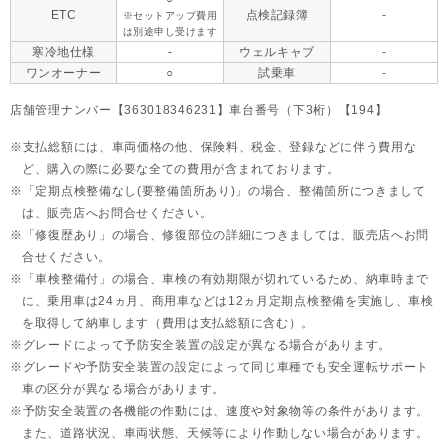
ETC
点検記録簿
-
※セットアップ費用
は別途申し受けます
寒冷地仕様
-
ウェルキャブ
-
ワンオーナー
○
試乗車
-
店舗管理ナンバー【363018346231】車台番号（下3桁）【194】
支払総額には、車両価格の他、保険料、税金、登録などに伴う費用な
ど、購入の際に必要な全ての費用が含まれております。
「定期点検整備なし(要整備箇所あり)」の場合、整備箇所につきまして
は、販売店へお問合せください。
「修復歴あり」の場合、修復部位の詳細につきましては、販売店へお問
合せください。
「車検整備付」の場合、車検の有効期限が切れているため、納車時まで
に、乗用車は24ヵ月、
商用車などは12ヵ月定期点検整備を実施し、車検
を取得して納車します（費用は支払総額に含む）。
グレードによって予防安全装置の設定が異なる場合があります。
グレードや予防安全装置の設定によって同じ車種でも安全運転サポート
車の区分が異なる場合があります。
予防安全装置の各機能の作動には、速度や対象物等の条件があります。
また、道路状況、車両状態、天候等により作動しない場合があります。