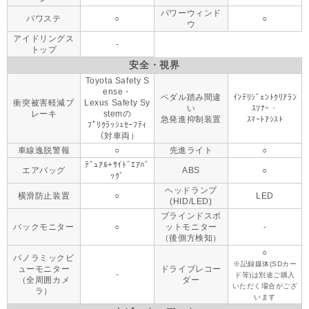
パワーウィンド
パワステ
○
○
ウ
アイドリングス
-
トップ
安全・視界
Toyota Safety S
ense・
ペダル踏み間違
ｲﾝﾃﾘｼﾞｪﾝﾄｸﾘｱﾗﾝ
衝突被害軽減ブ
Lexus Safety Sy
い
ｽｿﾅｰ・
レーキ
stemの
急発進抑制装置
ｽﾏｰﾄｱｼｽﾄ
ﾌﾟﾘｸﾗｯｼｭｾｰﾌﾃｨ
（対車両）
車線逸脱警報
○
先進ライト
○
ﾃﾞｭｱﾙ+ｻｲﾄﾞｴｱﾊﾞ
エアバッグ
ABS
○
ｯｸﾞ
ヘッドランプ
横滑防止装置
○
LED
(HID/LED)
ブラインドスポ
バックモニター
○
ットモニター
-
（後側方検知）
○
パノラミックビ
※記録媒体(SDカー
ューモニター
ドライブレコー
-
ド等)は別途ご購入
（全周囲カメ
ダー
いただく場合がござ
ラ）
います