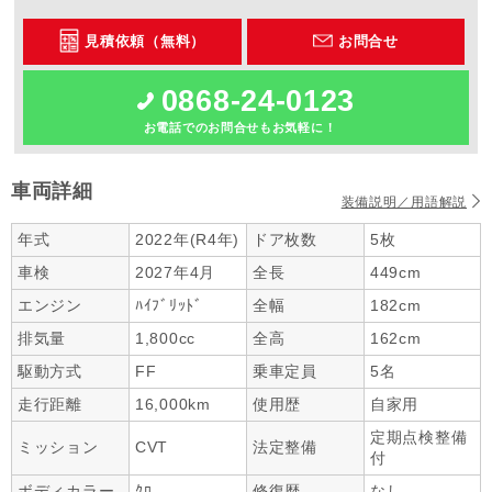
見積依頼（無料）
お問合せ
0868-24-0123
お電話でのお問合せもお気軽に！
車両詳細
装備説明／用語解説
年式
2022年(R4年)
ドア枚数
5枚
車検
2027年4月
全長
449cm
エンジン
ﾊｲﾌﾞﾘｯﾄﾞ
全幅
182cm
排気量
1,800cc
全高
162cm
駆動方式
FF
乗車定員
5名
走行距離
16,000km
使用歴
自家用
定期点検整備
ミッション
CVT
法定整備
付
ボディカラー
ｸﾛ
修復歴
なし