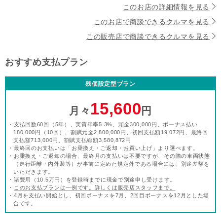
このお店の詳細情報を見る
このお店で商談できるクルマを見る
この販売店で商談できるクルマを見る
おすすめ支払プラン
残価設定型プラン
15,600
月々
円
・支払回数60回（5年）、実質年率5.3%、頭金300,000円、ボーナス払い
180,000円（10回）、割賦元金2,800,000円、初回支払額19,072円、最終回
支払額713,000円、割賦支払総額3,580,872円
・最終回のお支払いは「お乗換え・ご返却・お買い上げ」より選べます。
・お乗換え・ご返却の場合、最終月の支払いは不要ですが、その際の車両状態
（走行距離・内外装等）が事前に定めた規定外である場合には、別途差額を
いただきます。
・諸費用（10.5万円）を登録時までに現金で別途申し受けます。
・
このお支払プランは一例です。詳しくは販売店スタッフまで。
・4月を支払い開始とし、初回ボーナスを7月、2回目ボーナスを12月とした場
合です。