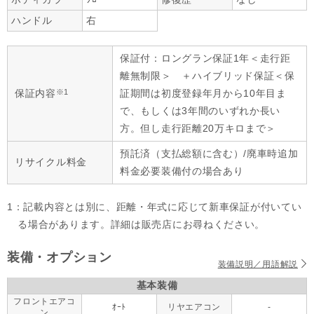
ハンドル
右
保証付：ロングラン保証1年＜走行距
離無制限＞ ＋ハイブリッド保証＜保
※1
保証内容
証期間は初度登録年月から10年目ま
で、もしくは3年間のいずれか長い
方。但し走行距離20万キロまで＞
預託済（支払総額に含む）/廃車時追加
リサイクル料金
料金必要装備付の場合あり
1：記載内容とは別に、距離・年式に応じて新車保証が付いてい
る場合があります。詳細は販売店にお尋ねください。
装備・オプション
装備説明／用語解説
基本装備
フロントエアコ
ｵｰﾄ
リヤエアコン
-
ン