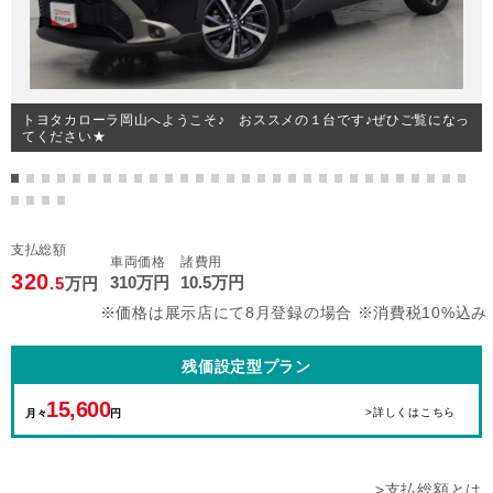
トヨタカローラ岡山へようこそ♪ おススメの１台です♪ぜひご覧になっ
てください★
支払総額
車両価格
諸費用
320
310
万円
10
.5
万円
.5
万円
※価格は展示店にて8月登録の場合 ※消費税10%込み
残価設定型プラン
15,600
>詳しくはこちら
月々
円
>支払総額とは