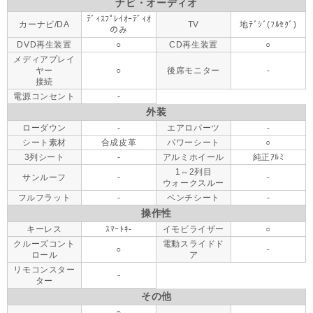
ナビ・オーディオ
ﾃﾞｨｽﾌﾟﾚｲｵｰﾃﾞｨｵ
カーナビ/DA
TV
地ﾃﾞｼﾞ(ﾌﾙｾｸﾞ)
のみ
DVD再生装置
○
CD再生装置
○
メディアプレイ
ヤー
○
後席モニター
-
接続
電源コンセント
-
外装
ローダウン
-
エアロパーツ
-
シート素材
合成皮革
パワーシート
○
3列シート
-
アルミホイール
純正ｱﾙﾐ
1⇔2列目
サンルーフ
-
-
ウォークスルー
フルフラット
-
ベンチシート
-
操作性
キーレス
ｽﾏｰﾄｷ-
イモビライザー
○
クルーズコント
電動スライドド
○
-
ロール
ア
リモコンスター
-
ター
その他
○