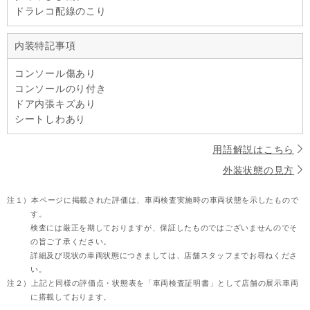
ドラレコ配線のこり
内装特記事項
コンソール傷あり
コンソールのり付き
ドア内張キズあり
シートしわあり
用語解説はこちら
外装状態の見方
注１）
本ページに掲載された評価は、車両検査実施時の車両状態を示したもので
す。
検査には厳正を期しておりますが、保証したものではございませんのでそ
の旨ご了承ください。
詳細及び現状の車両状態につきましては、店舗スタッフまでお尋ねくださ
い。
注２）
上記と同様の評価点・状態表を「車両検査証明書」として店舗の展示車両
に搭載しております。