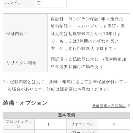
ハンドル
右
保証付：ロングラン保証1年＜走行距
離無制限＞ ＋ハイブリッド保証＜保
※1
保証内容
証期間は初度登録年月から10年目ま
で、もしくは3年間のいずれか長い
方。但し走行距離20万キロまで＞
預託済（支払総額に含む）/廃車時追加
リサイクル料金
料金必要装備付の場合あり
1：記載内容とは別に、距離・年式に応じて新車保証が付いてい
る場合があります。詳細は販売店にお尋ねください。
装備・オプション
装備説明／用語解説
基本装備
フロントエアコ
ｵｰﾄ
リヤエアコン
○
ン
パワーウィンド