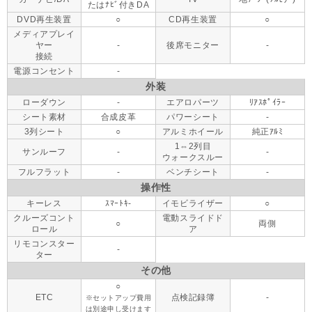
たはﾅﾋﾞ付きDA
DVD再生装置
○
CD再生装置
○
メディアプレイ
ヤー
-
後席モニター
-
接続
電源コンセント
-
外装
ローダウン
-
エアロパーツ
ﾘｱｽﾎﾟｲﾗｰ
シート素材
合成皮革
パワーシート
-
3列シート
○
アルミホイール
純正ｱﾙﾐ
1⇔2列目
サンルーフ
-
-
ウォークスルー
フルフラット
-
ベンチシート
-
操作性
キーレス
ｽﾏｰﾄｷ-
イモビライザー
○
クルーズコント
電動スライドド
○
両側
ロール
ア
リモコンスター
-
ター
その他
○
ETC
点検記録簿
-
※セットアップ費用
は別途申し受けます