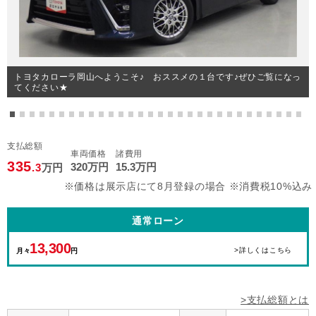
トヨタカローラ岡山へようこそ♪ おススメの１台です♪ぜひご覧になっ
てください★
支払総額
車両価格
諸費用
335
320
万円
15
.3
万円
.3
万円
※価格は展示店にて8月登録の場合 ※消費税10%込み
通常ローン
13,300
>詳しくはこちら
月々
円
>支払総額とは