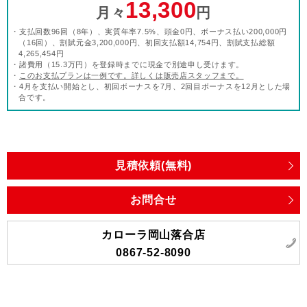
13,300
月々
円
・支払回数96回（8年）、実質年率7.5%、頭金0円、ボーナス払い200,000円
（16回）、割賦元金3,200,000円、初回支払額14,754円、割賦支払総額
4,265,454円
・諸費用（15.3万円）を登録時までに現金で別途申し受けます。
・
このお支払プランは一例です。詳しくは販売店スタッフまで。
・4月を支払い開始とし、初回ボーナスを7月、2回目ボーナスを12月とした場
合です。
見積依頼(無料)
お問合せ
カローラ岡山落合店
0867-52-8090