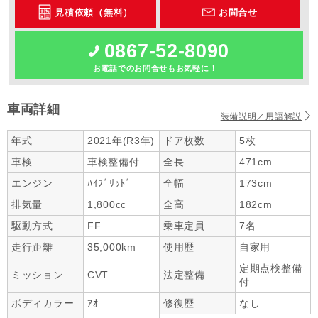
見積依頼（無料）
お問合せ
0867-52-8090
お電話でのお問合せもお気軽に！
車両詳細
装備説明／用語解説
年式
2021年(R3年)
ドア枚数
5枚
車検
車検整備付
全長
471cm
エンジン
ﾊｲﾌﾞﾘｯﾄﾞ
全幅
173cm
排気量
1,800cc
全高
182cm
駆動方式
FF
乗車定員
7名
走行距離
35,000km
使用歴
自家用
定期点検整備
ミッション
CVT
法定整備
付
ボディカラー
ｱｵ
修復歴
なし