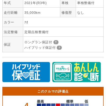
年式
2021年(R3年)
車検
車検整備付
走行距離
35,000km
修復歴
なし
カラー
ｱｵ
法定整備
定期点検整備付
ロングラン保証付
保証
ハイブリッド保証付
このクルマの評価点
4