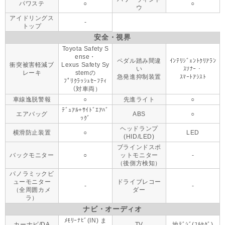
パワステ
○
○
ウ
アイドリングス
-
トップ
安全・視界
Toyota Safety S
ense・
ペダル踏み間違
ｲﾝﾃﾘｼﾞｪﾝﾄｸﾘｱﾗﾝ
衝突被害軽減ブ
Lexus Safety Sy
い
ｽｿﾅｰ・
レーキ
stemの
急発進抑制装置
ｽﾏｰﾄｱｼｽﾄ
ﾌﾟﾘｸﾗｯｼｭｾｰﾌﾃｨ
（対車両）
車線逸脱警報
○
先進ライト
○
ﾃﾞｭｱﾙ+ｻｲﾄﾞｴｱﾊﾞ
エアバッグ
ABS
○
ｯｸﾞ
ヘッドランプ
横滑防止装置
○
LED
(HID/LED)
ブラインドスポ
バックモニター
○
ットモニター
-
（後側方検知）
パノラミックビ
ューモニター
ドライブレコー
-
-
（全周囲カメ
ダー
ラ）
ナビ・オーディオ
ﾒﾓﾘｰﾅﾋﾞ(IN) ま
カーナビ/DA
TV
地ﾃﾞｼﾞ(ﾌﾙｾｸﾞ)