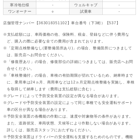
寒冷地仕様
-
ウェルキャブ
-
ワンオーナー
○
試乗車
-
店舗管理ナンバー【363018351102】車台番号（下3桁）【537】
支払総額には、車両価格の他、保険料、税金、登録などに伴う費用な
ど、購入の際に必要な全ての費用が含まれております。
「定期点検整備なし(要整備箇所あり)」の場合、整備箇所につきまして
は、販売店へお問合せください。
「修復歴あり」の場合、修復部位の詳細につきましては、販売店へお問
合せください。
「車検整備付」の場合、車検の有効期限が切れているため、納車時まで
に、乗用車は24ヵ月、
商用車などは12ヵ月定期点検整備を実施し、車検
を取得して納車します（費用は支払総額に含む）。
グレードによって予防安全装置の設定が異なる場合があります。
グレードや予防安全装置の設定によって同じ車種でも安全運転サポート
車の区分が異なる場合があります。
予防安全装置の各機能の作動には、速度や対象物等の条件があります。
また、道路状況、車両状態、天候等により作動しない場合があります。
詳しくは、販売店スタッフにおたずねください。
予防安全装置はドライバーの安全運転を支援するためのものです。機能