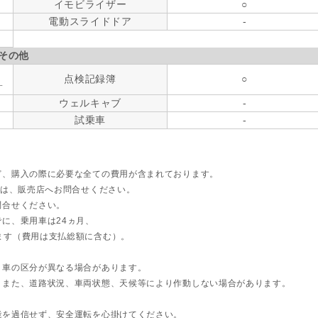
イモビライザー
○
電動スライドドア
-
その他
点検記録簿
○
す
ウェルキャブ
-
試乗車
-
ど、購入の際に必要な全ての費用が含まれております。
ては、販売店へお問合せください。
問合せください。
に、乗用車は24ヵ月、
ます（費用は支払総額に含む）。
ト車の区分が異なる場合があります。
。また、道路状況、車両状態、天候等により作動しない場合があります。
能を過信せず、安全運転を心掛けてください。