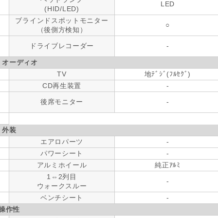
LED
(HID/LED)
ブラインドスポットモニター
○
（後側方検知）
ドライブレコーダー
-
・オーディオ
TV
地ﾃﾞｼﾞ(ﾌﾙｾｸﾞ)
CD再生装置
-
後席モニター
-
外装
エアロパーツ
-
パワーシート
-
アルミホイール
純正ｱﾙﾐ
1⇔2列目
-
ウォークスルー
ベンチシート
-
操作性