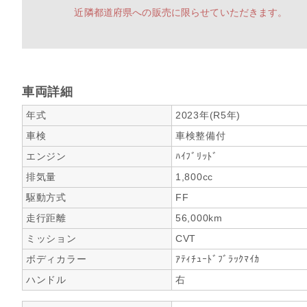
近隣都道府県への販売に限らせていただきます。
車両詳細
年式
2023年(R5年)
車検
車検整備付
エンジン
ﾊｲﾌﾞﾘｯﾄﾞ
排気量
1,800cc
駆動方式
FF
走行距離
56,000km
ミッション
CVT
ボディカラー
ｱﾃｨﾁｭｰﾄﾞﾌﾞﾗｯｸﾏｲｶ
ハンドル
右