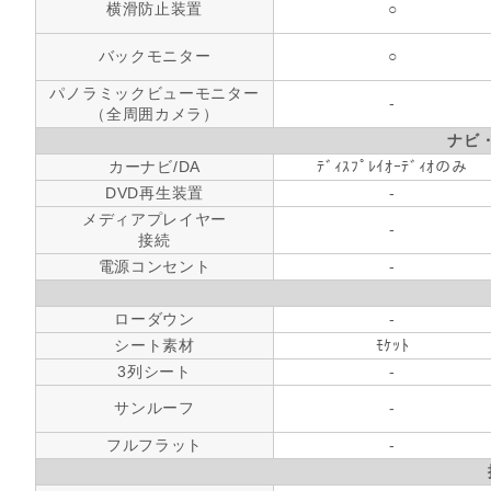
横滑防止装置
○
バックモニター
○
パノラミックビューモニター
-
（全周囲カメラ）
ナビ
カーナビ/DA
ﾃﾞｨｽﾌﾟﾚｲｵｰﾃﾞｨｵのみ
DVD再生装置
-
メディアプレイヤー
-
接続
電源コンセント
-
ローダウン
-
シート素材
ﾓｹｯﾄ
3列シート
-
サンルーフ
-
フルフラット
-