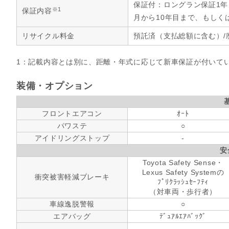
保証付：ロングラン保証1
※1
保証内容
月から10年目まで、もしく
リサイクル料金
預託済（支払総額に含む）/
1：記載内容とは別に、距離・年式に応じて新車保証が付いて
装備・オプション
フロントエアコン
ｵｰﾄ
パワステ
○
アイドリングストップ
-
安
Toyota Safety Sense・
Lexus Safety Systemの
衝突被害軽減ブレーキ
ﾌﾟﾘｸﾗｯｼｭｾｰﾌﾃｨ
（対車両・歩行者）
車線逸脱警報
○
エアバッグ
ﾃﾞｭｱﾙｴｱﾊﾞｯｸﾞ