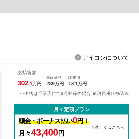
アイコンについて
支払総額
車両価格
諸費用
302
289
13
.1
万円
万円
.1
万円
※価格は展示店にて8月登録の場合 ※消費税10%込み
月々定額プラン
0
頭金・ボーナス払い
円！
>詳しくはこちら
43,400
月々
円