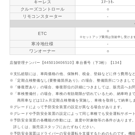
キーレス
ｽﾏｰﾄｷ-
クルーズコントロール
○
リモコンスターター
-
○
ETC
※セットアップ費用は別途申し受けま
寒冷地仕様
-
ワンオーナー
○
店舗管理ナンバー【445010406510】車台番号（下3桁）【134】
支払総額には、車両価格の他、保険料、税金、登録などに伴う費用な
「定期点検整備なし(要整備箇所あり)」の場合、整備箇所につきまし
「修復歴あり」の場合、修復部位の詳細につきましては、販売店へお
「車検整備付」の場合、車検の有効期限が切れているため、納車時まで
商用車などは12ヵ月定期点検整備を実施し、車検を取得して納車し
グレードによって予防安全装置の設定が異なる場合があります。
グレードや予防安全装置の設定によって同じ車種でも安全運転サポー
予防安全装置の各機能の作動には、速度や対象物等の条件があります
詳しくは、販売店スタッフにおたずねください。
予防安全装置はドライバーの安全運転を支援するためのものです。機