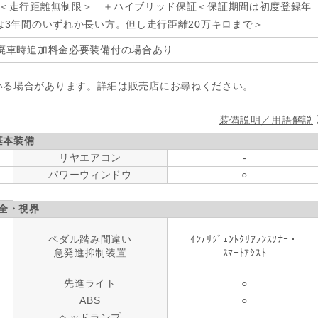
年＜走行距離無制限＞ ＋ハイブリッド保証＜保証期間は初度登録年
は3年間のいずれか長い方。但し走行距離20万キロまで＞
廃車時追加料金必要装備付の場合あり
いる場合があります。詳細は販売店にお尋ねください。
装備説明／用語解説
基本装備
リヤエアコン
-
パワーウィンドウ
○
全・視界
ペダル踏み間違い
ｲﾝﾃﾘｼﾞｪﾝﾄｸﾘｱﾗﾝｽｿﾅｰ・
急発進抑制装置
ｽﾏｰﾄｱｼｽﾄ
先進ライト
○
ABS
○
ヘッドランプ