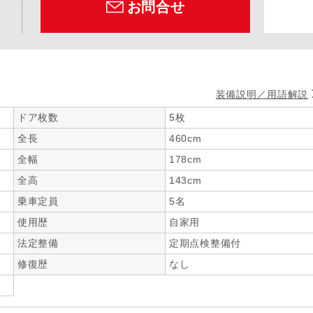
お問合せ
装備説明／用語解説
ドア枚数
5枚
全長
460cm
全幅
178cm
全高
143cm
乗車定員
5名
使用歴
自家用
法定整備
定期点検整備付
修復歴
なし