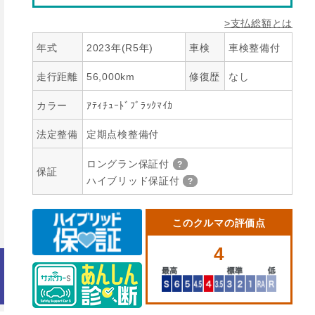
>支払総額とは
年式
2023年(R5年)
車検
車検整備付
走行距離
56,000km
修復歴
なし
カラー
ｱﾃｨﾁｭｰﾄﾞﾌﾞﾗｯｸﾏｲｶ
法定整備
定期点検整備付
ロングラン保証付
保証
ハイブリッド保証付
このクルマの評価点
4