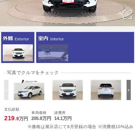
写真でクルマをチェック
支払総額
車両価格
諸費用
219
205
.8
万円
14
.1
万円
.9
万円
※価格は展示店にて8月登録の場合 ※消費税10%込み