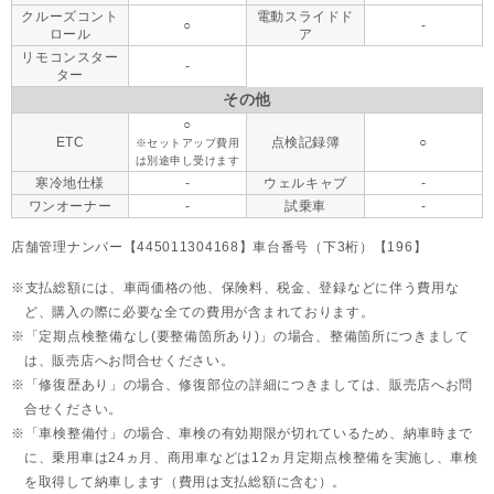
クルーズコント
電動スライドド
○
-
ロール
ア
リモコンスター
-
ター
その他
○
ETC
点検記録簿
○
※セットアップ費用
は別途申し受けます
寒冷地仕様
-
ウェルキャブ
-
ワンオーナー
-
試乗車
-
店舗管理ナンバー【445011304168】車台番号（下3桁）【196】
支払総額には、車両価格の他、保険料、税金、登録などに伴う費用な
ど、購入の際に必要な全ての費用が含まれております。
「定期点検整備なし(要整備箇所あり)」の場合、整備箇所につきまして
は、販売店へお問合せください。
「修復歴あり」の場合、修復部位の詳細につきましては、販売店へお問
合せください。
「車検整備付」の場合、車検の有効期限が切れているため、納車時まで
に、乗用車は24ヵ月、
商用車などは12ヵ月定期点検整備を実施し、車検
を取得して納車します（費用は支払総額に含む）。