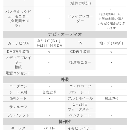
（後側方検知）
○
パノラミックビ
※記録媒体(SDカー
ューモニター
ドライブレコー
-
ド等)は別途ご購入
（全周囲カメ
ダー
いただく場合がござ
ラ）
います
ナビ・オーディオ
ﾒﾓﾘｰﾅﾋﾞ(IN) ま
カーナビ/DA
TV
地ﾃﾞｼﾞ(ﾌﾙｾｸﾞ)
たはﾅﾋﾞ付きDA
DVD再生装置
○
CD再生装置
○
メディアプレイ
ヤー
○
後席モニター
-
接続
電源コンセント
-
外装
ローダウン
-
エアロパーツ
-
シート素材
合成皮革
パワーシート
○
3列シート
-
アルミホイール
純正ｱﾙﾐ
1⇔2列目
サンルーフ
-
-
ウォークスルー
フルフラット
-
ベンチシート
-
操作性
キーレス
ｽﾏｰﾄｷ-
イモビライザー
○