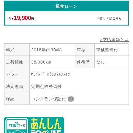
通常ローン
19,900
>詳しくはこちら
月々
円
>支払総額とは
年式
2018年(H30年)
車検
車検整備付
走行距離
38,000km
修復歴
なし
カラー
ﾎﾜｲﾄﾊﾟｰﾙｸﾘｽﾀﾙｼｬｲﾝ
法定整備
定期点検整備付
保証
ロングラン保証付