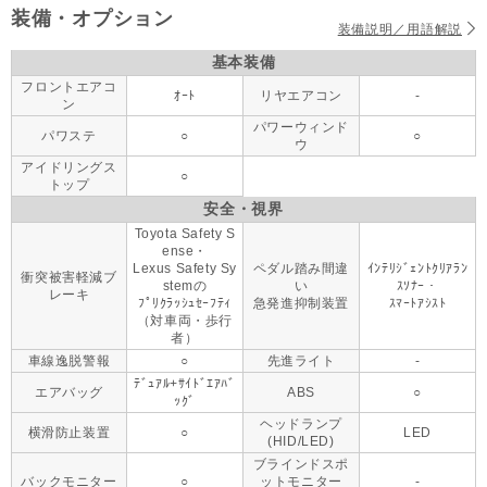
装備・オプション
装備説明／用語解説
基本装備
フロントエアコ
ｵｰﾄ
リヤエアコン
-
ン
パワーウィンド
パワステ
○
○
ウ
アイドリングス
○
トップ
安全・視界
Toyota Safety S
ense・
Lexus Safety Sy
ペダル踏み間違
ｲﾝﾃﾘｼﾞｪﾝﾄｸﾘｱﾗﾝ
衝突被害軽減ブ
stemの
い
ｽｿﾅｰ・
レーキ
ﾌﾟﾘｸﾗｯｼｭｾｰﾌﾃｨ
急発進抑制装置
ｽﾏｰﾄｱｼｽﾄ
（対車両・歩行
者）
車線逸脱警報
○
先進ライト
-
ﾃﾞｭｱﾙ+ｻｲﾄﾞｴｱﾊﾞ
エアバッグ
ABS
○
ｯｸﾞ
ヘッドランプ
横滑防止装置
○
LED
(HID/LED)
ブラインドスポ
バックモニター
○
ットモニター
-