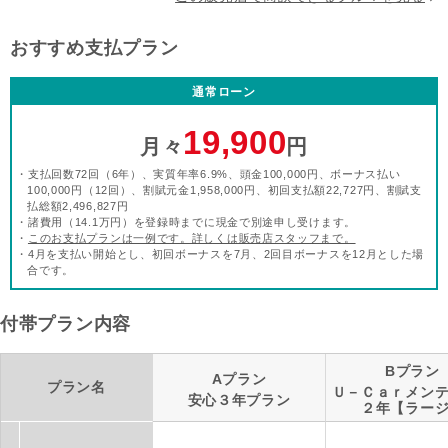
おすすめ支払プラン
通常ローン
19,900
月々
円
・支払回数72回（6年）、実質年率6.9%、頭金100,000円、ボーナス払い
100,000円（12回）、割賦元金1,958,000円、初回支払額22,727円、割賦支
払総額2,496,827円
・諸費用（14.1万円）を登録時までに現金で別途申し受けます。
・
このお支払プランは一例です。詳しくは販売店スタッフまで。
・4月を支払い開始とし、初回ボーナスを7月、2回目ボーナスを12月とした場
合です。
付帯プラン内容
Bプラン
Aプラン
プラン名
Ｕ－Ｃａｒメン
安心３年プラン
２年【ラー