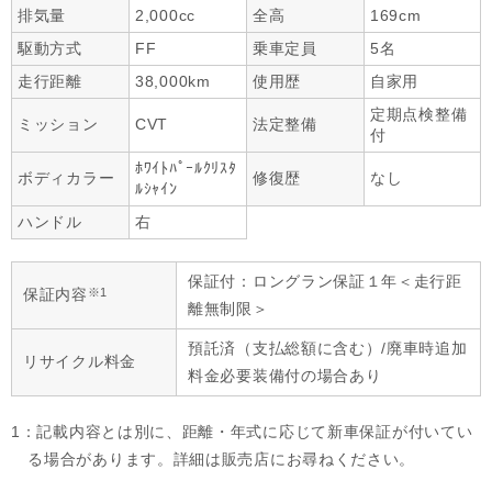
排気量
2,000cc
全高
169cm
駆動方式
FF
乗車定員
5名
走行距離
38,000km
使用歴
自家用
定期点検整備
ミッション
CVT
法定整備
付
ﾎﾜｲﾄﾊﾟｰﾙｸﾘｽﾀ
ボディカラー
修復歴
なし
ﾙｼｬｲﾝ
ハンドル
右
保証付：ロングラン保証１年＜走行距
※1
保証内容
離無制限＞
預託済（支払総額に含む）/廃車時追加
リサイクル料金
料金必要装備付の場合あり
1：記載内容とは別に、距離・年式に応じて新車保証が付いてい
る場合があります。詳細は販売店にお尋ねください。