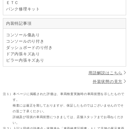
ＥＴＣ
パンク修理キット
内装特記事項
コンソール傷あり
コンソールのり付き
ダッシュボードのり付き
ドア内張キズあり
ピラー内張キズあり
用語解説はこちら
外装状態の見方
注１）
本ページに掲載された評価は、車両検査実施時の車両状態を示したもので
す。
検査には厳正を期しておりますが、保証したものではございませんのでそ
の旨ご了承ください。
詳細及び現状の車両状態につきましては、店舗スタッフまでお尋ねくださ
い。
注２）
上記と同様の評価点・状態表を「車両検査証明書」として店舗の展示車両