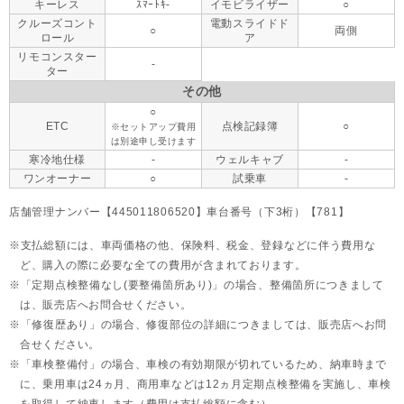
キーレス
ｽﾏｰﾄｷ-
イモビライザー
○
クルーズコント
電動スライドド
○
両側
ロール
ア
リモコンスター
-
ター
その他
○
ETC
点検記録簿
○
※セットアップ費用
は別途申し受けます
寒冷地仕様
-
ウェルキャブ
-
ワンオーナー
○
試乗車
-
店舗管理ナンバー【445011806520】車台番号（下3桁）【781】
支払総額には、車両価格の他、保険料、税金、登録などに伴う費用な
ど、購入の際に必要な全ての費用が含まれております。
「定期点検整備なし(要整備箇所あり)」の場合、整備箇所につきまして
は、販売店へお問合せください。
「修復歴あり」の場合、修復部位の詳細につきましては、販売店へお問
合せください。
「車検整備付」の場合、車検の有効期限が切れているため、納車時まで
に、乗用車は24ヵ月、
商用車などは12ヵ月定期点検整備を実施し、車検