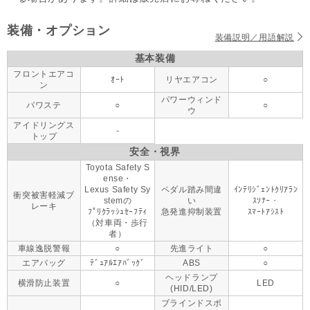
装備・オプション
装備説明／用語解説
基本装備
フロントエアコ
ｵｰﾄ
リヤエアコン
○
ン
パワーウィンド
パワステ
○
○
ウ
アイドリングス
-
トップ
安全・視界
Toyota Safety S
ense・
Lexus Safety Sy
ペダル踏み間違
ｲﾝﾃﾘｼﾞｪﾝﾄｸﾘｱﾗﾝ
衝突被害軽減ブ
stemの
い
ｽｿﾅｰ・
レーキ
ﾌﾟﾘｸﾗｯｼｭｾｰﾌﾃｨ
急発進抑制装置
ｽﾏｰﾄｱｼｽﾄ
（対車両・歩行
者）
車線逸脱警報
○
先進ライト
○
エアバッグ
ﾃﾞｭｱﾙｴｱﾊﾞｯｸﾞ
ABS
○
ヘッドランプ
横滑防止装置
○
LED
(HID/LED)
ブラインドスポ