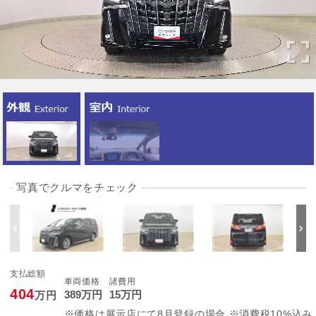
写真でクルマをチェック
支払総額
車両価格
諸費用
404
389
万円
15
万円
万円
※価格は展示店にて8月登録の場合 ※消費税10%込み