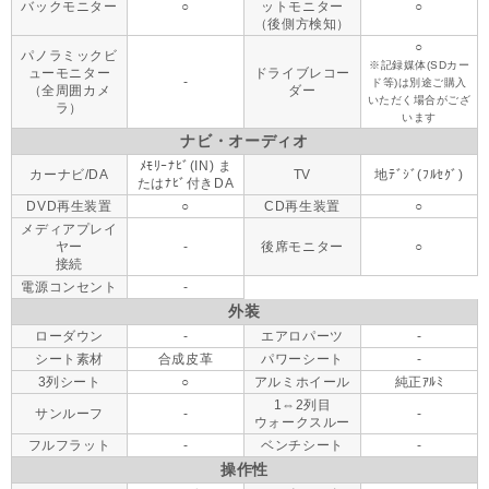
バックモニター
○
ットモニター
○
（後側方検知）
○
パノラミックビ
※記録媒体(SDカー
ューモニター
ドライブレコー
-
ド等)は別途ご購入
（全周囲カメ
ダー
いただく場合がござ
ラ）
います
ナビ・オーディオ
ﾒﾓﾘｰﾅﾋﾞ(IN) ま
カーナビ/DA
TV
地ﾃﾞｼﾞ(ﾌﾙｾｸﾞ)
たはﾅﾋﾞ付きDA
DVD再生装置
○
CD再生装置
○
メディアプレイ
ヤー
-
後席モニター
○
接続
電源コンセント
-
外装
ローダウン
-
エアロパーツ
-
シート素材
合成皮革
パワーシート
-
3列シート
○
アルミホイール
純正ｱﾙﾐ
1⇔2列目
サンルーフ
-
-
ウォークスルー
フルフラット
-
ベンチシート
-
操作性