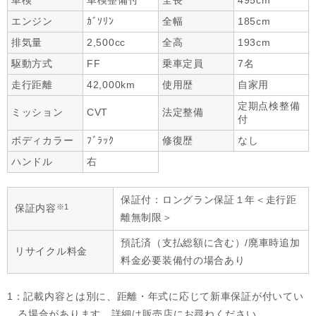
車検
車検整備付
全長
495cm
エンジン
ｶﾞｿﾘﾝ
全幅
185cm
排気量
2,500cc
全高
193cm
駆動方式
FF
乗車定員
7名
走行距離
42,000km
使用歴
自家用
定期点検整備
ミッション
CVT
法定整備
付
ボディカラー
ﾌﾞﾗｯｸ
修復歴
なし
ハンドル
右
保証付：ロングラン保証１年＜走行距
※1
保証内容
離無制限＞
預託済（支払総額に含む）/廃車時追加
リサイクル料金
料金必要装備付の場合あり
1：記載内容とは別に、距離・年式に応じて新車保証が付いてい
る場合があります。詳細は販売店にお尋ねください。