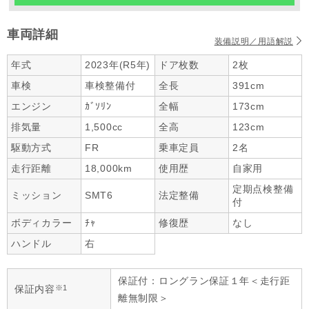
車両詳細
装備説明／用語解説
年式
2023年(R5年)
ドア枚数
2枚
車検
車検整備付
全長
391cm
エンジン
ｶﾞｿﾘﾝ
全幅
173cm
排気量
1,500cc
全高
123cm
駆動方式
FR
乗車定員
2名
走行距離
18,000km
使用歴
自家用
定期点検整備
ミッション
SMT6
法定整備
付
ボディカラー
ﾁｬ
修復歴
なし
ハンドル
右
保証付：ロングラン保証１年＜走行距
※1
保証内容
離無制限＞