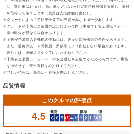
「車検整備付」の場合、車検の有効期限が切れているため、納車時まで
に、乗用車は24ヵ月、
商用車などは12ヵ月定期点検整備を実施し、車検
を取得して納車します（費用は支払総額に含む）。
グレードによって予防安全装置の設定が異なる場合があります。
グレードや予防安全装置の設定によって同じ車種でも安全運転サポート
車の区分が異なる場合があります。
予防安全装置の各機能の作動には、速度や対象物等の条件があります。
また、道路状況、車両状態、天候等により作動しない場合があります。
詳しくは、販売店スタッフにおたずねください。
予防安全装置はドライバーの安全運転を支援するためのものです。機能
を過信せず、安全運転を心掛けてください。
詳しい情報は、販売店へ直接お問合せください。
品質情報
このクルマの評価点
4.5