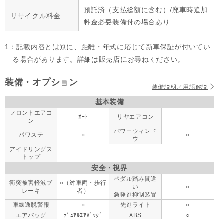
預託済（支払総額に含む）/廃車時追加
リサイクル料金
料金必要装備付の場合あり
1：記載内容とは別に、距離・年式に応じて新車保証が付いてい
る場合があります。詳細は販売店にお尋ねください。
装備・オプション
装備説明／用語解説
基本装備
フロントエアコ
ｵｰﾄ
リヤエアコン
-
ン
パワーウィンド
パワステ
○
○
ウ
アイドリングス
-
トップ
安全・視界
ペダル踏み間違
衝突被害軽減ブ
○（対車両・歩行
い
○
レーキ
者）
急発進抑制装置
車線逸脱警報
○
先進ライト
○
エアバッグ
ﾃﾞｭｱﾙｴｱﾊﾞｯｸﾞ
ABS
○