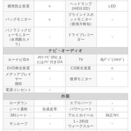
ヘッドランプ
横滑防止装置
○
LED
(HID/LED)
ブラインドスポ
バックモニター
○
ットモニター
-
（後側方検知）
パノラミックビ
ューモニター
ドライブレコー
-
-
（全周囲カメ
ダー
ラ）
ナビ・オーディオ
ﾒﾓﾘｰﾅﾋﾞ(IN) ま
カーナビ/DA
TV
地ﾃﾞｼﾞ(ﾌﾙｾｸﾞ)
たはﾅﾋﾞ付きDA
DVD再生装置
○
CD再生装置
○
メディアプレイ
ヤー
-
後席モニター
-
接続
電源コンセント
-
外装
ローダウン
-
エアロパーツ
-
シート素材
合成皮革
パワーシート
-
3列シート
-
アルミホイール
純正ｱﾙﾐ
1⇔2列目
サンルーフ
-
-
ウォークスルー