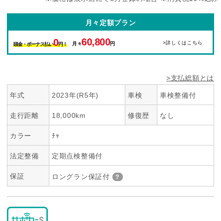
月々定額プラン
60,800
0
>詳しくはこちら
月々
円
頭金・ボーナス払い
円！
>支払総額とは
年式
2023年(R5年)
車検
車検整備付
走行距離
18,000km
修復歴
なし
カラー
ﾁｬ
法定整備
定期点検整備付
保証
ロングラン保証付