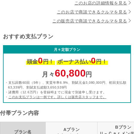
このお店の詳細情報を見る
このお店で商談できるクルマを見る
この販売店で商談できるクルマを見る
おすすめ支払プラン
月々定額プラン
0
0
頭金
円！
ボーナス払い
円！
60,800
月々
円
・支払回数60回（5年）、実質年率6.9%、割賦元金3,080,000円、初回支払額
63,339円、割賦支払総額3,650,539円
・諸費用（12.6万円）を登録時までに現金で別途申し受けます。
・
このお支払プランは一例です。詳しくは販売店スタッフまで。
付帯プラン内容
Bプラン
Aプラン
プラン名
Ｕ－Ｃａｒメン