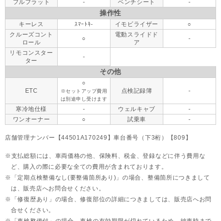
フルフラット
-
ベンチシート
-
操作性
キーレス
ｽﾏｰﾄｷ-
イモビライザー
○
クルーズコント
電動スライドド
○
-
ロール
ア
リモコンスター
-
ター
その他
○
ETC
点検記録簿
-
※セットアップ費用
は別途申し受けます
寒冷地仕様
-
ウェルキャブ
-
ワンオーナー
○
試乗車
-
店舗管理ナンバー【44501A170249】車台番号（下3桁）【809】
支払総額には、車両価格の他、保険料、税金、登録などに伴う費用な
ど、購入の際に必要な全ての費用が含まれております。
「定期点検整備なし(要整備箇所あり)」の場合、整備箇所につきまして
は、販売店へお問合せください。
「修復歴あり」の場合、修復部位の詳細につきましては、販売店へお問
合せください。