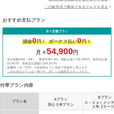
この販売店で商談できるクルマを見る
おすすめ支払プラン
月々定額プラン
0
0
頭金
円！
ボーナス払い
円！
54,900
月々
円
・支払回数60回（5年）、実質年率6.9%、割賦元金2,780,000円、初回支払額
55,867円、割賦支払総額3,294,967円
・諸費用（12.7万円）を登録時までに現金で別途申し受けます。
・
このお支払プランは一例です。詳しくは販売店スタッフまで。
付帯プラン内容
Bプラン
Aプラン
プラン名
Ｕ－Ｃａｒメン
安心３年プラン
２年【ラー