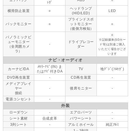
エアバッグ
ABS
○
ｯｸﾞ
ヘッドランプ
横滑防止装置
○
LED
(HID/LED)
ブラインドスポ
バックモニター
○
ットモニター
○
（後側方検知）
○
パノラミックビ
※記録媒体(SDカー
ューモニター
ドライブレコー
-
ド等)は別途ご購入
（全周囲カメ
ダー
いただく場合がござ
ラ）
います
ナビ・オーディオ
ﾒﾓﾘｰﾅﾋﾞ(IN) ま
カーナビ/DA
TV
地ﾃﾞｼﾞ(ﾌﾙｾｸﾞ)
たはﾅﾋﾞ付きDA
DVD再生装置
-
CD再生装置
-
メディアプレイ
ヤー
-
後席モニター
-
接続
電源コンセント
-
外装
ローダウン
-
エアロパーツ
-
シート素材
合成皮革
パワーシート
-
3列シート
-
アルミホイール
純正ｱﾙﾐ
1⇔2列目