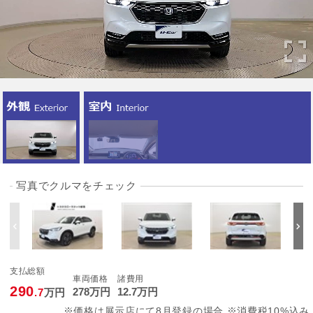
写真でクルマをチェック
支払総額
車両価格
諸費用
290
278
万円
12
.7
万円
.7
万円
※価格は展示店にて8月登録の場合 ※消費税10%込み