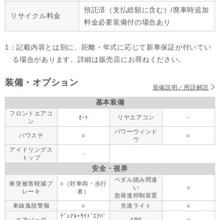
預託済（支払総額に含む）/廃車時追加
リサイクル料金
料金必要装備付の場合あり
1：記載内容とは別に、距離・年式に応じて新車保証が付いてい
る場合があります。詳細は販売店にお尋ねください。
装備・オプション
装備説明／用語解説
基本装備
フロントエアコ
ｵｰﾄ
リヤエアコン
-
ン
パワーウィンド
パワステ
○
○
ウ
アイドリングス
-
トップ
安全・視界
ペダル踏み間違
衝突被害軽減ブ
○（対車両・歩行
い
○
レーキ
者）
急発進抑制装置
車線逸脱警報
○
先進ライト
○
ﾃﾞｭｱﾙ+ｻｲﾄﾞｴｱﾊﾞ