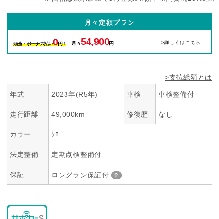
月々定額プラン
54,900
0
>詳しくはこちら
月々
円
頭金・ボーナス払い
円！
>支払総額とは
年式
2023年(R5年)
車検
車検整備付
走行距離
49,000km
修復歴
なし
カラー
ｼﾛ
法定整備
定期点検整備付
保証
ロングラン保証付