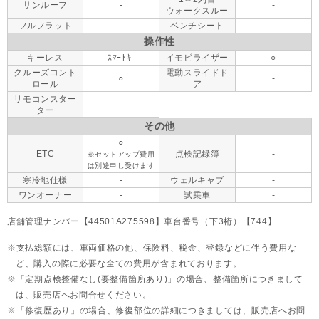
サンルーフ
-
-
ウォークスルー
フルフラット
-
ベンチシート
-
操作性
キーレス
ｽﾏｰﾄｷ-
イモビライザー
○
クルーズコント
電動スライドド
○
-
ロール
ア
リモコンスター
-
ター
その他
○
ETC
点検記録簿
-
※セットアップ費用
は別途申し受けます
寒冷地仕様
-
ウェルキャブ
-
ワンオーナー
-
試乗車
-
店舗管理ナンバー【44501A275598】車台番号（下3桁）【744】
支払総額には、車両価格の他、保険料、税金、登録などに伴う費用な
ど、購入の際に必要な全ての費用が含まれております。
「定期点検整備なし(要整備箇所あり)」の場合、整備箇所につきまして
は、販売店へお問合せください。
「修復歴あり」の場合、修復部位の詳細につきましては、販売店へお問