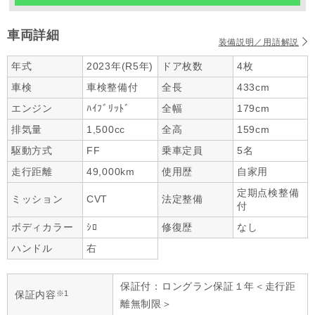
車両詳細
装備説明／用語解説
年式
2023年(R5年)
ドア枚数
4枚
車検
車検整備付
全長
433cm
エンジン
ﾊｲﾌﾞﾘｯﾄﾞ
全幅
179cm
排気量
1,500cc
全高
159cm
駆動方式
FF
乗車定員
5名
走行距離
49,000km
使用歴
自家用
定期点検整備
ミッション
CVT
法定整備
付
ボディカラー
ｼﾛ
修復歴
なし
ハンドル
右
保証付：ロングラン保証１年＜走行距
※1
保証内容
離無制限＞