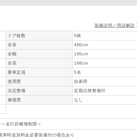
装備説明／用語解説
ドア枚数
5枚
全長
460cm
全幅
185cm
全高
168cm
乗車定員
5名
使用歴
自家用
法定整備
定期点検整備付
修復歴
なし
年＜走行距離無制限＞
廃車時追加料金必要装備付の場合あり