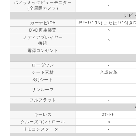
パノラミックビューモニター
-
（全周囲カメラ）
ナビ
カーナビ/DA
ﾒﾓﾘｰﾅﾋﾞ(IN) またはﾅﾋﾞ付き
DVD再生装置
○
メディアプレイヤー
○
接続
電源コンセント
-
ローダウン
-
シート素材
合成皮革
3列シート
-
サンルーフ
-
フルフラット
-
キーレス
ｽﾏｰﾄｷ-
クルーズコントロール
○
リモコンスターター
-