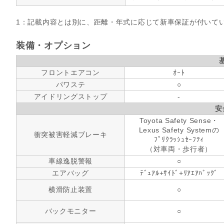
1：記載内容とは別に、距離・年式に応じて新車保証が付いて
装備・オプション
フロントエアコン
ｵｰﾄ
パワステ
○
アイドリングストップ
-
安
Toyota Safety Sense・
Lexus Safety Systemの
衝突被害軽減ブレーキ
ﾌﾟﾘｸﾗｯｼｭｾｰﾌﾃｨ
（対車両・歩行者）
車線逸脱警報
○
エアバッグ
ﾃﾞｭｱﾙ+ｻｲﾄﾞ+ﾘｱｴｱﾊﾞｯｸﾞ
横滑防止装置
○
バックモニター
○