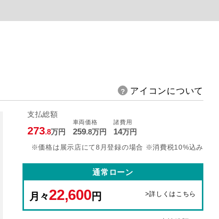
アイコンについて
支払総額
車両価格
諸費用
273
259
14
.8
万円
.8
万円
万円
※価格は展示店にて8月登録の場合 ※消費税10%込み
通常ローン
22,600
>詳しくはこちら
月々
円