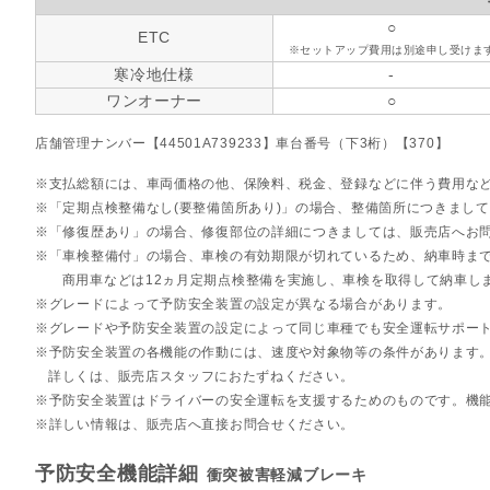
○
ETC
※セットアップ費用は別途申し受けま
寒冷地仕様
-
ワンオーナー
○
店舗管理ナンバー【44501A739233】車台番号（下3桁）【370】
支払総額には、車両価格の他、保険料、税金、登録などに伴う費用な
「定期点検整備なし(要整備箇所あり)」の場合、整備箇所につきまし
「修復歴あり」の場合、修復部位の詳細につきましては、販売店へお
「車検整備付」の場合、車検の有効期限が切れているため、納車時まで
商用車などは12ヵ月定期点検整備を実施し、車検を取得して納車し
グレードによって予防安全装置の設定が異なる場合があります。
グレードや予防安全装置の設定によって同じ車種でも安全運転サポー
予防安全装置の各機能の作動には、速度や対象物等の条件があります
詳しくは、販売店スタッフにおたずねください。
予防安全装置はドライバーの安全運転を支援するためのものです。機
詳しい情報は、販売店へ直接お問合せください。
予防安全機能詳細
衝突被害軽減ブレーキ