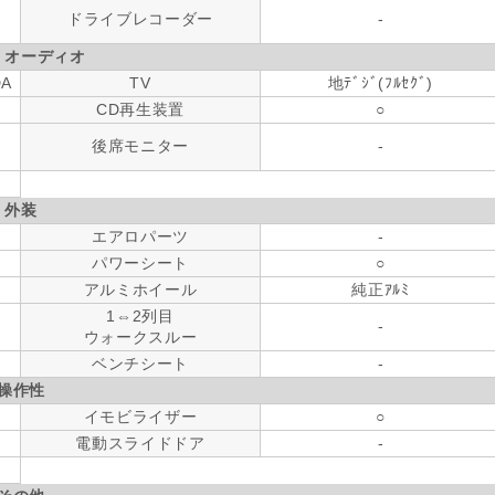
ドライブレコーダー
-
・オーディオ
DA
TV
地ﾃﾞｼﾞ(ﾌﾙｾｸﾞ)
CD再生装置
○
後席モニター
-
外装
エアロパーツ
-
パワーシート
○
アルミホイール
純正ｱﾙﾐ
1⇔2列目
-
ウォークスルー
ベンチシート
-
操作性
イモビライザー
○
電動スライドドア
-