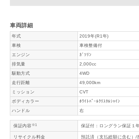
車両詳細
年式
2019年(R1年)
車検
車検整備付
エンジン
ｶﾞｿﾘﾝ
排気量
2,000cc
駆動方式
4WD
走行距離
49,000km
ミッション
CVT
ボディカラー
ﾎﾜｲﾄﾊﾟｰﾙｸﾘｽﾀﾙｼｬｲﾝ
ハンドル
右
※1
保証内容
保証付：ロングラン保証１
リサイクル料金
預託済（支払総額に含む）/