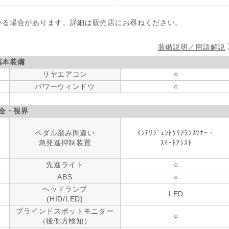
いる場合があります。詳細は販売店にお尋ねください。
装備説明／用語解説
基本装備
リヤエアコン
○
パワーウィンドウ
○
全・視界
ペダル踏み間違い
ｲﾝﾃﾘｼﾞｪﾝﾄｸﾘｱﾗﾝｽｿﾅｰ・
急発進抑制装置
ｽﾏｰﾄｱｼｽﾄ
先進ライト
○
ABS
○
ヘッドランプ
LED
(HID/LED)
ブラインドスポットモニター
○
（後側方検知）