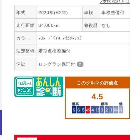
>支払総額とは
年式
2020年(R2年)
車検
車検整備付
走行距離
34,000km
修復歴
なし
カラー
ﾏｽﾀｰﾄﾞｲｴﾛｰﾏｲｶﾒﾀﾘｯｸ
法定整備
定期点検整備付
保証
ロングラン保証付
このクルマの評価点
4.5