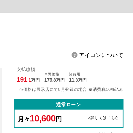
アイコンについて
支払総額
車両価格
諸費用
191
179
11
.1
万円
.8
万円
.3
万円
※価格は展示店にて8月登録の場合 ※消費税10%込み
通常ローン
10,600
>詳しくはこちら
月々
円