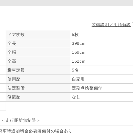
装備説明／用語解説
ドア枚数
5枚
全長
399cm
全幅
169cm
全高
162cm
乗車定員
5名
使用歴
自家用
法定整備
定期点検整備付
修復歴
なし
年＜走行距離無制限＞
廃車時追加料金必要装備付の場合あり