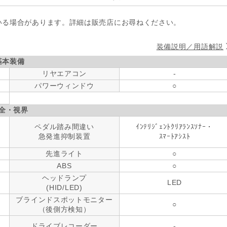
いる場合があります。詳細は販売店にお尋ねください。
装備説明／用語解説
基本装備
リヤエアコン
-
パワーウィンドウ
○
全・視界
ペダル踏み間違い
ｲﾝﾃﾘｼﾞｪﾝﾄｸﾘｱﾗﾝｽｿﾅｰ・
急発進抑制装置
ｽﾏｰﾄｱｼｽﾄ
先進ライト
○
ABS
○
ヘッドランプ
LED
(HID/LED)
ブラインドスポットモニター
○
（後側方検知）
ドライブレコーダー
-