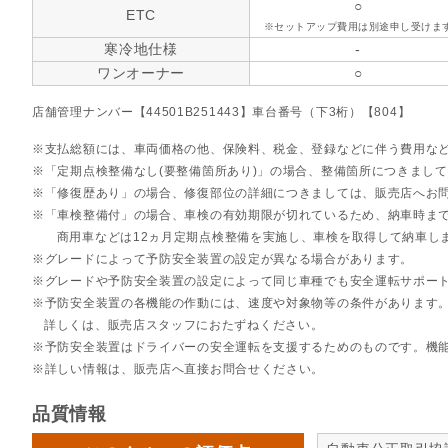
○
ETC
※セットアップ費用は別途申し受けま
寒冷地仕様
-
ワンオーナー
○
店舗管理ナンバー【44501B251443】車台番号（下3桁）【804】
支払総額には、車両価格の他、保険料、税金、登録などに伴う費用な
「定期点検整備なし(要整備箇所あり)」の場合、整備箇所につきまし
「修復歴あり」の場合、修復部位の詳細につきましては、販売店へお
「車検整備付」の場合、車検の有効期限が切れているため、納車時まで
商用車などは12ヵ月定期点検整備を実施し、車検を取得して納車し
グレードによって予防安全装置の設定が異なる場合があります。
グレードや予防安全装置の設定によって同じ車種でも安全運転サポー
予防安全装置の各機能の作動には、速度や対象物等の条件があります
詳しくは、販売店スタッフにおたずねください。
予防安全装置はドライバーの安全運転を支援するためのものです。機
詳しい情報は、販売店へ直接お問合せください。
品質情報