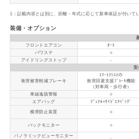
1：記載内容とは別に、距離・年式に応じて新車保証が付いて
装備・オプション
フロントエアコン
ｵｰﾄ
パワステ
○
アイドリングストップ
-
安
ｽﾏｰﾄｱｼｽﾄの
衝突被害軽減ブレーキ
衝突回避支援ﾌﾞﾚｰｷ機能
（対車両・歩行者）
車線逸脱警報
○
エアバッグ
ﾃﾞｭｱﾙ+ｻｲﾄﾞｴｱﾊﾞｯｸﾞ
横滑防止装置
○
バックモニター
○
パノラミックビューモニター
-