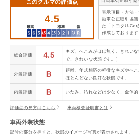
自動車公正取引協
このクルマの評価点
表示項目・方法・
4.5
動車公正取引協議
た「トヨタU-Ca
作成しております
キズ、へこみがほぼ無く、きれいな
4.5
総合評価
で、きれいな状態です。）
距離、年式相応の軽微なキズやへこ
B
外装評価
ほとんどない良好な状態です。
B
内装評価
いたみ、汚れなどは少なく、全体的
評価点の見方はこちら
車両検査証明書とは
車両外装状態
記号の部分を押すと、状態のイメージ写真が表示されます。