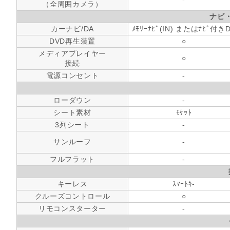
（全周囲カメラ）
ナビ
カーナビ/DA
ﾒﾓﾘｰﾅﾋﾞ(IN) またはﾅﾋﾞ付き
DVD再生装置
○
メディアプレイヤー
○
接続
電源コンセント
-
ローダウン
-
シート素材
ﾓｹｯﾄ
3列シート
-
サンルーフ
-
フルフラット
-
キーレス
ｽﾏｰﾄｷ-
クルーズコントロール
○
リモコンスターター
-