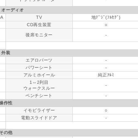
・オーディオ
DA
TV
地ﾃﾞｼﾞ(ﾌﾙｾｸﾞ)
CD再生装置
○
後席モニター
-
外装
エアロパーツ
-
パワーシート
-
アルミホイール
純正ｱﾙﾐ
1⇔2列目
-
ウォークスルー
ベンチシート
-
操作性
イモビライザー
○
電動スライドドア
-
その他