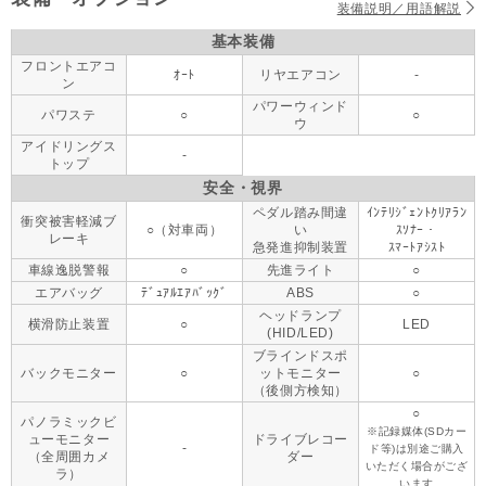
装備説明／用語解説
基本装備
フロントエアコ
ｵｰﾄ
リヤエアコン
-
ン
パワーウィンド
パワステ
○
○
ウ
アイドリングス
-
トップ
安全・視界
ペダル踏み間違
ｲﾝﾃﾘｼﾞｪﾝﾄｸﾘｱﾗﾝ
衝突被害軽減ブ
○（対車両）
い
ｽｿﾅｰ・
レーキ
急発進抑制装置
ｽﾏｰﾄｱｼｽﾄ
車線逸脱警報
○
先進ライト
○
エアバッグ
ﾃﾞｭｱﾙｴｱﾊﾞｯｸﾞ
ABS
○
ヘッドランプ
横滑防止装置
○
LED
(HID/LED)
ブラインドスポ
バックモニター
○
ットモニター
○
（後側方検知）
○
パノラミックビ
※記録媒体(SDカー
ューモニター
ドライブレコー
-
ド等)は別途ご購入
（全周囲カメ
ダー
いただく場合がござ
ラ）
います