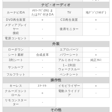
ナビ・オーディオ
ﾒﾓﾘｰﾅﾋﾞ(IN) ま
カーナビ/DA
TV
地ﾃﾞｼﾞ(ﾌﾙｾｸﾞ)
たはﾅﾋﾞ付きDA
DVD再生装置
○
CD再生装置
○
メディアプレイ
ヤー
-
後席モニター
-
接続
電源コンセント
-
外装
ローダウン
-
エアロパーツ
-
シート素材
合成皮革
パワーシート
○
3列シート
-
アルミホイール
純正ｱﾙﾐ
1⇔2列目
サンルーフ
-
-
ウォークスルー
フルフラット
-
ベンチシート
-
操作性
キーレス
ｽﾏｰﾄｷ-
イモビライザー
○
クルーズコント
電動スライドド
○
-
ロール
ア
リモコンスター
-
ター
その他