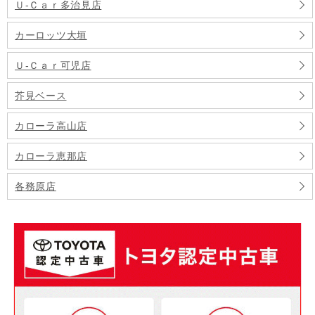
Ｕ‐Ｃａｒ多治見店
カーロッツ大垣
Ｕ‐Ｃａｒ可児店
芥見ベース
カローラ高山店
カローラ恵那店
各務原店