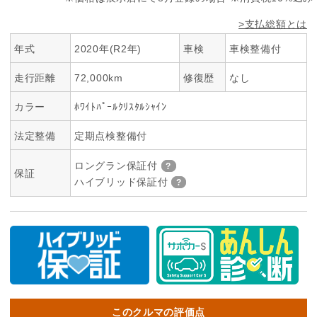
>支払総額とは
年式
2020年(R2年)
車検
車検整備付
走行距離
72,000km
修復歴
なし
カラー
ﾎﾜｲﾄﾊﾟｰﾙｸﾘｽﾀﾙｼｬｲﾝ
法定整備
定期点検整備付
ロングラン保証付
保証
ハイブリッド保証付
このクルマの評価点