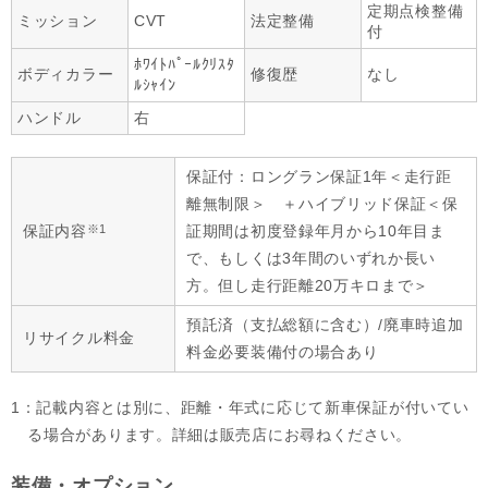
定期点検整備
ミッション
CVT
法定整備
付
ﾎﾜｲﾄﾊﾟｰﾙｸﾘｽﾀ
ボディカラー
修復歴
なし
ﾙｼｬｲﾝ
ハンドル
右
保証付：ロングラン保証1年＜走行距
離無制限＞ ＋ハイブリッド保証＜保
※1
保証内容
証期間は初度登録年月から10年目ま
で、もしくは3年間のいずれか長い
方。但し走行距離20万キロまで＞
預託済（支払総額に含む）/廃車時追加
リサイクル料金
料金必要装備付の場合あり
1：記載内容とは別に、距離・年式に応じて新車保証が付いてい
る場合があります。詳細は販売店にお尋ねください。
装備・オプション