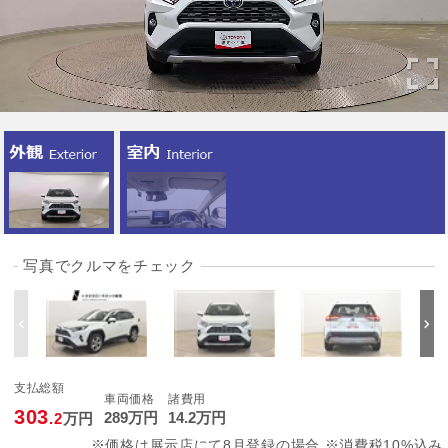
写真でクルマをチェック
支払総額
車両価格
諸費用
303
289
万円
14
.2
万円
.2
万円
※価格は展示店にて8月登録の場合 ※消費税10%込み