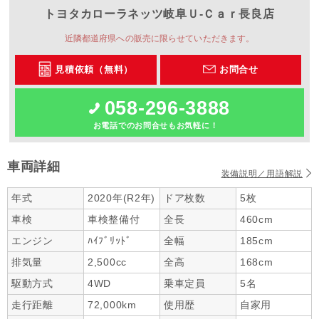
トヨタカローラネッツ岐阜
Ｕ‐Ｃａｒ長良店
近隣都道府県への販売に限らせていただきます。
見積依頼（無料）
お問合せ
058-296-3888
お電話でのお問合せもお気軽に！
車両詳細
装備説明／用語解説
年式
2020年(R2年)
ドア枚数
5枚
車検
車検整備付
全長
460cm
エンジン
ﾊｲﾌﾞﾘｯﾄﾞ
全幅
185cm
排気量
2,500cc
全高
168cm
駆動方式
4WD
乗車定員
5名
走行距離
72,000km
使用歴
自家用