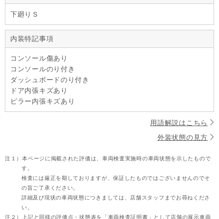
下廻りＳ
内装特記事項
コンソール傷あり
コンソールのり付き
ダッシュボードのり付き
ドア内張キズあり
ピラー内張キズあり
用語解説はこちら
外装状態の見方
注１）
本ページに掲載された評価は、車両検査実施時の車両状態を示したもので
す。
検査には厳正を期しておりますが、保証したものではございませんのでそ
の旨ご了承ください。
詳細及び現状の車両状態につきましては、店舗スタッフまでお尋ねくださ
い。
注２）
上記と同様の評価点・状態表を「車両検査証明書」として店舗の展示車両