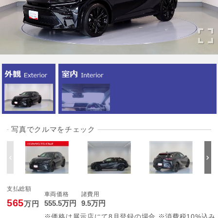
写真でクルマをチェック
支払総額
車両価格
諸費用
565
555
.5
万円
9
.5
万円
万円
※価格は展示店にて8月登録の場合 ※消費税10%込み