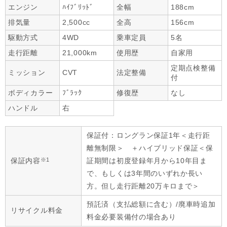
エンジン
ﾊｲﾌﾞﾘｯﾄﾞ
全幅
188cm
排気量
2,500cc
全高
156cm
駆動方式
4WD
乗車定員
5名
走行距離
21,000km
使用歴
自家用
定期点検整備
ミッション
CVT
法定整備
付
ボディカラー
ﾌﾞﾗｯｸ
修復歴
なし
ハンドル
右
保証付：ロングラン保証1年＜走行距
離無制限＞ ＋ハイブリッド保証＜保
※1
保証内容
証期間は初度登録年月から10年目ま
で、もしくは3年間のいずれか長い
方。但し走行距離20万キロまで＞
預託済（支払総額に含む）/廃車時追加
リサイクル料金
料金必要装備付の場合あり