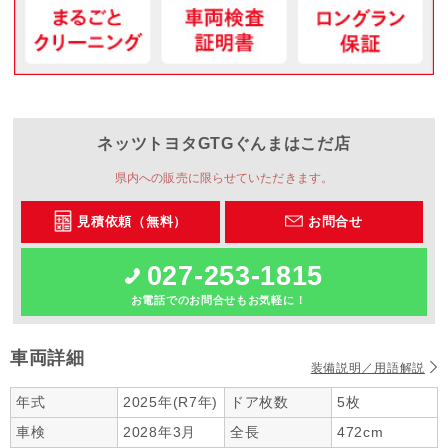
ネッツトヨタGTGぐんま
はこだ店
県内への販売に限らせていただきます。
見積依頼（無料）
お問合せ
027-253-1815
お電話でのお問合せもお気軽に！
車両詳細
装備説明／用語解説
年式
2025年(R7年)
ドア枚数
5枚
車検
2028年3月
全長
472cm