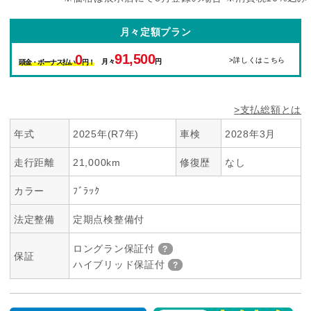
月々定額プラン
91,500
0
>詳しくはこちら
月々
円
頭金・ボーナス払い
円！
>支払総額とは
年式
2025年(R7年)
車検
2028年3月
走行距離
21,000km
修復歴
なし
カラー
ﾌﾞﾗｯｸ
法定整備
定期点検整備付
ロングラン保証付
保証
ハイブリッド保証付