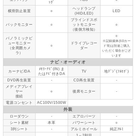
ｯｸﾞ
ヘッドランプ
横滑防止装置
○
LED
(HID/LED)
ブラインドスポ
バックモニター
○
ットモニター
○
（後側方検知）
○
パノラミックビ
※記録媒体(SDカー
ューモニター
ドライブレコー
○
ド等)は別途ご購入
（全周囲カメ
ダー
いただく場合がござ
ラ）
います
ナビ・オーディオ
ﾒﾓﾘｰﾅﾋﾞ(IN) ま
カーナビ/DA
TV
地ﾃﾞｼﾞ(ﾌﾙｾｸﾞ)
たはﾅﾋﾞ付きDA
DVD再生装置
-
CD再生装置
-
メディアプレイ
ヤー
○
後席モニター
-
接続
電源コンセント
AC100V/1500W
外装
ローダウン
-
エアロパーツ
-
シート素材
本革
パワーシート
○
3列シート
-
アルミホイール
純正ｱﾙﾐ
1⇔2列目