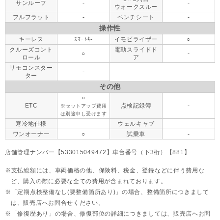
サンルーフ
-
-
ウォークスルー
フルフラット
-
ベンチシート
-
操作性
キーレス
ｽﾏｰﾄｷ-
イモビライザー
○
クルーズコント
電動スライドド
○
-
ロール
ア
リモコンスター
-
ター
その他
○
ETC
点検記録簿
-
※セットアップ費用
は別途申し受けます
寒冷地仕様
-
ウェルキャブ
-
ワンオーナー
○
試乗車
-
店舗管理ナンバー【533015049472】車台番号（下3桁）【881】
支払総額には、車両価格の他、保険料、税金、登録などに伴う費用な
ど、購入の際に必要な全ての費用が含まれております。
「定期点検整備なし(要整備箇所あり)」の場合、整備箇所につきまして
は、販売店へお問合せください。
「修復歴あり」の場合、修復部位の詳細につきましては、販売店へお問