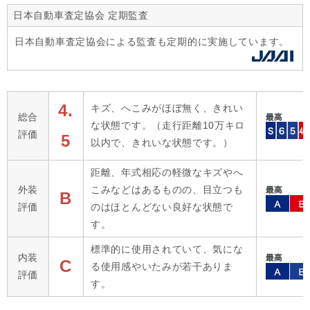
日本自動車査定協会 定期監査
日本自動車査定協会による監査も定期的に実施しています。
4.
キズ、へこみがほぼ無く、きれい
総合
な状態です。（走行距離10万キロ
評価
5
以内で、きれいな状態です。）
距離、年式相応の軽微なキズやへ
外装
こみなどはあるものの、目立つも
B
評価
のはほとんどない良好な状態で
す。
標準的に使用されていて、気にな
内装
C
る使用感やいたみが若干ありま
評価
す。