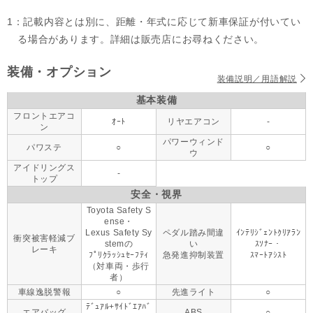
1：記載内容とは別に、距離・年式に応じて新車保証が付いてい
る場合があります。詳細は販売店にお尋ねください。
装備・オプション
装備説明／用語解説
基本装備
フロントエアコ
ｵｰﾄ
リヤエアコン
-
ン
パワーウィンド
パワステ
○
○
ウ
アイドリングス
-
トップ
安全・視界
Toyota Safety S
ense・
Lexus Safety Sy
ペダル踏み間違
ｲﾝﾃﾘｼﾞｪﾝﾄｸﾘｱﾗﾝ
衝突被害軽減ブ
stemの
い
ｽｿﾅｰ・
レーキ
ﾌﾟﾘｸﾗｯｼｭｾｰﾌﾃｨ
急発進抑制装置
ｽﾏｰﾄｱｼｽﾄ
（対車両・歩行
者）
車線逸脱警報
○
先進ライト
○
ﾃﾞｭｱﾙ+ｻｲﾄﾞｴｱﾊﾞ
エアバッグ
ABS
○