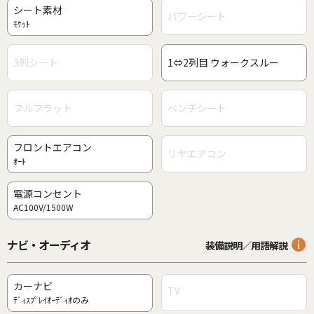
シート素材
パワーシート
ﾓｹｯﾄ
3列シート
1⇔2列目 ウォークスルー
フルフラット
ベンチシート
フロントエアコン
リヤエアコン
ｵｰﾄ
電源コンセント
AC100V/1500W
ナビ・オーディオ
装備説明／用語解説
カーナビ
TV
ﾃﾞｨｽﾌﾟﾚｲｵｰﾃﾞｨｵのみ