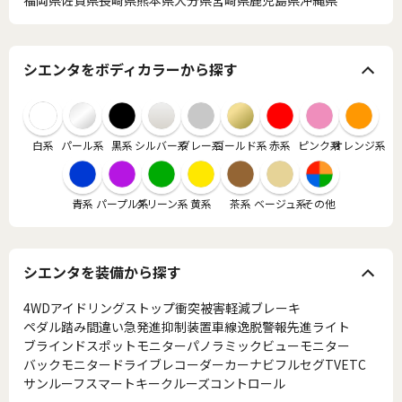
シエンタをボディカラーから探す
白系
パール系
黒系
シルバー系
グレー系
ゴールド系
赤系
ピンク系
オレンジ系
青系
パープル系
グリーン系
黄系
茶系
ベージュ系
その他
シエンタを装備から探す
4WD
アイドリングストップ
衝突被害軽減ブレーキ
ペダル踏み間違い急発進抑制装置
車線逸脱警報
先進ライト
ブラインドスポットモニター
パノラミックビューモニター
バックモニター
ドライブレコーダー
カーナビ
フルセグTV
ETC
サンルーフ
スマートキー
クルーズコントロール