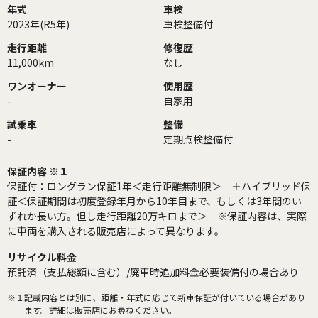
年式
車検
2023年(R5年)
車検整備付
走行距離
修復歴
11,000km
なし
ワンオーナー
使用歴
-
自家用
試乗車
整備
-
定期点検整備付
保証内容 ※１
保証付：ロングラン保証1年＜走行距離無制限＞ ＋ハイブリッド保
証＜保証期間は初度登録年月から10年目まで、もしくは3年間のい
ずれか長い方。但し走行距離20万キロまで＞ ※保証内容は、実際
に車両を購入される販売店によって異なります。
リサイクル料金
預託済（支払総額に含む）/廃車時追加料金必要装備付の場合あり
※１
記載内容とは別に、距離・年式に応じて新車保証が付いている場合があり
ます。詳細は販売店にお尋ねください。