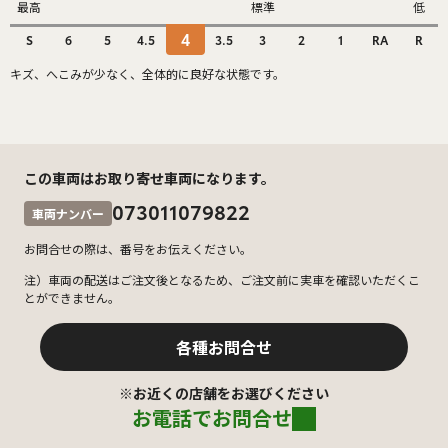
最高
標準
低
4
S
6
5
4.5
3.5
3
2
1
RA
R
キズ、へこみが少なく、全体的に良好な状態です。
この車両はお取り寄せ車両になります。
073011079822
車両ナンバー
お問合せの際は、番号をお伝えください。
注）車両の配送はご注文後となるため、ご注文前に実車を確認いただくこ
とができません。
各種お問合せ
※お近くの店舗をお選びください
お電話でお問合せ