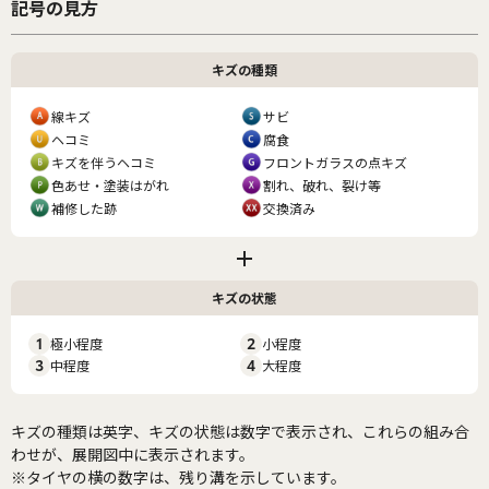
記号の見方
キズの種類
線キズ
サビ
ヘコミ
腐食
キズを伴うヘコミ
フロントガラスの点キズ
色あせ・塗装はがれ
割れ、破れ、裂け等
補修した跡
交換済み
キズの状態
1
極小程度
2
小程度
3
中程度
4
大程度
キズの種類は英字、キズの状態は数字で表示され、これらの組み合
わせが、展開図中に表示されます。
※タイヤの横の数字は、残り溝を示しています。