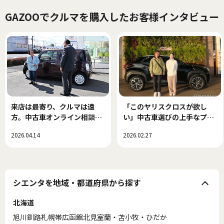
GAZOOでクルマを購入したお客様インタビュー
来店は最寄り、クルマは遠
「このヤリスクロスが欲し
方。中古車オンライン相談で
い」中古車選びの上手なプロ
できた、新しい中古車選び！
セス
2026.04.14
2026.02.27
シエンタを地域・都道府県から探す
北海道
旭川
釧路
札幌
帯広
函館
北見
室蘭・苫小牧・ひだか