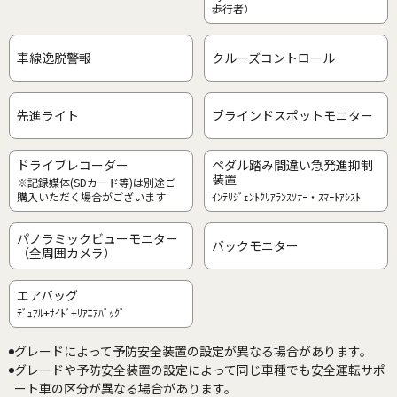
歩行者）
車線逸脱警報
クルーズコントロール
先進ライト
ブラインドスポットモニター
ドライブレコーダー
ペダル踏み間違い急発進抑制
装置
※記録媒体(SDカード等)は別途ご
購入いただく場合がございます
ｲﾝﾃﾘｼﾞｪﾝﾄｸﾘｱﾗﾝｽｿﾅｰ・ｽﾏｰﾄｱｼｽﾄ
パノラミックビューモニター
バックモニター
（全周囲カメラ）
エアバッグ
ﾃﾞｭｱﾙ+ｻｲﾄﾞ+ﾘｱｴｱﾊﾞｯｸﾞ
グレードによって予防安全装置の設定が異なる場合があります。
グレードや予防安全装置の設定によって同じ車種でも安全運転サポ
ート車の区分が異なる場合があります。