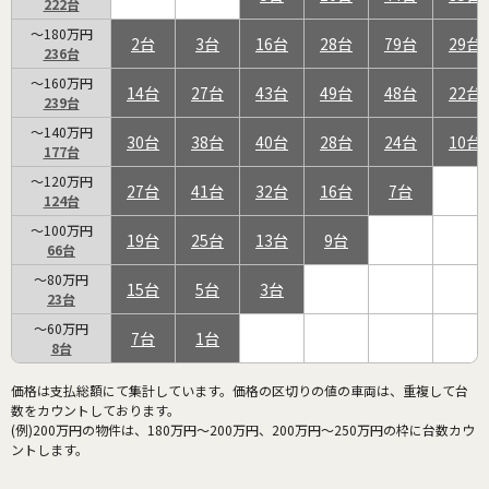
222
～180万円
2
3
16
28
79
29
236
～160万円
14
27
43
49
48
22
239
～140万円
30
38
40
28
24
10
177
～120万円
27
41
32
16
7
124
～100万円
19
25
13
9
66
～80万円
15
5
3
23
～60万円
7
1
8
価格は支払総額にて集計しています。価格の区切りの値の車両は、重複して台
数をカウントしております。
(例)200万円の物件は、180万円～200万円、200万円～250万円の枠に台数カウ
ントします。