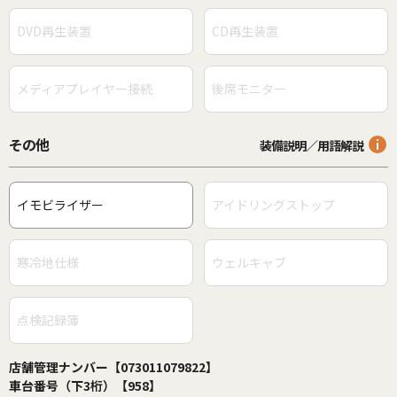
DVD再生装置
CD再生装置
メディアプレイヤー接続
後席モニター
その他
装備説明／用語解説
イモビライザー
アイドリングストップ
寒冷地仕様
ウェルキャブ
点検記録簿
店舗管理ナンバー【073011079822】
車台番号（下3桁）【958】