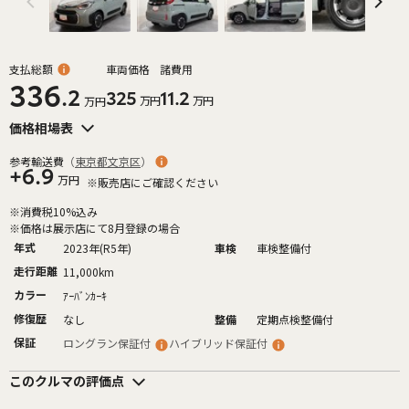
支払総額
車両価格
諸費用
336
.2
325
11.2
万円
万円
万円
価格相場表
参考輸送費
（
東京都文京区
）
+6.9
万円
※販売店にご確認ください
※消費税10%込み
※価格は展示店にて8月登録の場合
年式
2023年(R5年)
車検
車検整備付
走行距離
11,000km
カラー
ｱｰﾊﾞﾝｶｰｷ
修復歴
なし
整備
定期点検整備付
保証
ロングラン保証付
ハイブリッド保証付
このクルマの評価点