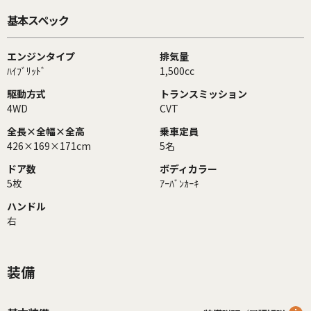
基本スペック
エンジンタイプ
排気量
ﾊｲﾌﾞﾘｯﾄﾞ
1,500cc
駆動方式
トランスミッション
4WD
CVT
全長×全幅×全高
乗車定員
426×169×171cm
5名
ドア数
ボディカラー
5枚
ｱｰﾊﾞﾝｶｰｷ
ハンドル
右
装備