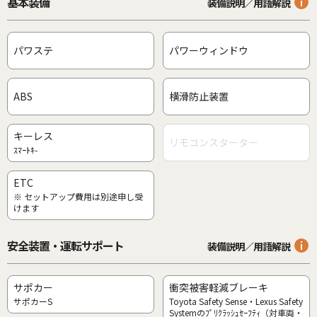
基本装備
装備説明／用語解説
パワステ
パワーウィンドウ
ABS
横滑防止装置
キーレス
リモコンスターター
ｽﾏｰﾄｷ-
ETC
※ セットアップ費用は別途申し受
けます
安全装置・運転サポート
装備説明／用語解説
サポカー
衝突被害軽減ブレーキ
サポカーS
Toyota Safety Sense・Lexus Safety
Systemのﾌﾟﾘｸﾗｯｼｭｾｰﾌﾃｨ（対車両・