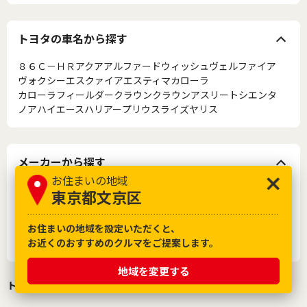
トヨタの車名から探す
８６
Ｃ－ＨＲ
アクア
アルファード
ウィッシュ
ヴェルファイア
ヴォクシー
エスクァイア
エスティマ
カローラ
カローラフィールダー
クラウン
クラウンアスリート
シエンタ
ノア
ハイエース
ハリアー
プリウス
ライズ
ヤリス
メーカーから探す
お住まいの地域
トヨタ
レクサス
日産
ホンダ
マツダ
三菱
スバル
ダイハツ
スズキ
東京都文京区
いすゞ
日野
お住まいの地域を設定いただくと、
フォルクスワーゲン
アウディ
メルセデス・ベンツ
BMW
ボルボ
お近くのおすすめのクルマをご提案します。
フィアット
スマート
地域を変更する
トヨタのクルマ買取り