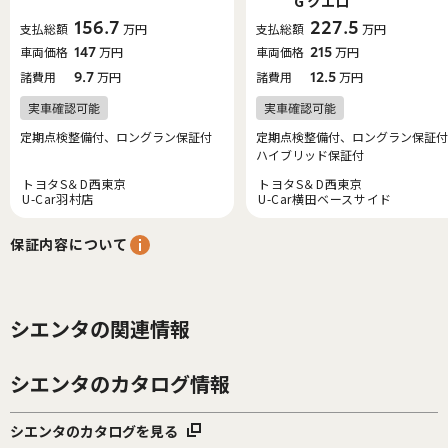
G クエロ
156.7
227.5
支払総額
万円
支払総額
万円
車両価格
147
万円
車両価格
215
万円
諸費用
9.7
万円
諸費用
12.5
万円
定期点検整備付、ロングラン保証付
定期点検整備付、ロングラン保証付
ハイブリッド保証付
トヨタS＆D西東京
トヨタS＆D西東京
U-Car羽村店
U-Car横田ベースサイド
保証内容について
シエンタの関連情報
シエンタのカタログ情報
シエンタのカタログを見る