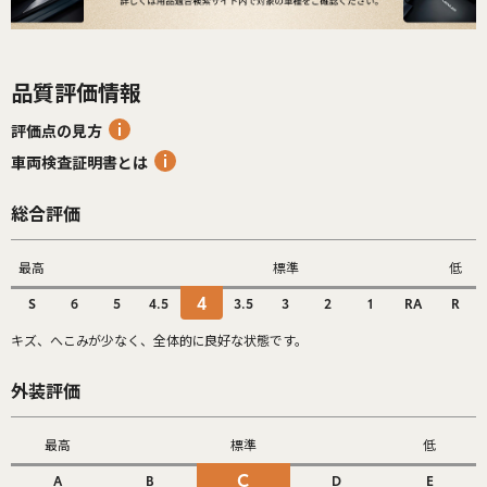
品質評価情報
評価点の見方
車両検査証明書とは
総合評価
最高
標準
低
4
S
6
5
4.5
3.5
3
2
1
RA
R
キズ、へこみが少なく、全体的に良好な状態です。
外装評価
最高
標準
低
C
A
B
D
E