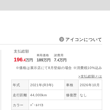
アイコンについて
支払総額
車両価格
諸費用
196
189
7
.4
万円
万円
.4
万円
※価格は展示店にて8月登録の場合 ※消費税10%込み
>支払総額とは
年式
2021年(R3年)
車検
2026年10月
走行距離
44,000km
修復歴
なし
カラー
ﾊﾟｰﾙﾏｲｶ