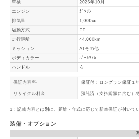
車検
2026年10月
エンジン
ｶﾞｿﾘﾝ
排気量
1,000cc
駆動方式
FF
走行距離
44,000km
ミッション
ATその他
ボディカラー
ﾊﾟｰﾙﾏｲｶ
ハンドル
右
※1
保証内容
保証付：ロングラン保証１
リサイクル料金
預託済（支払総額に含む）/
1：記載内容とは別に、距離・年式に応じて新車保証が付いて
装備・オプション