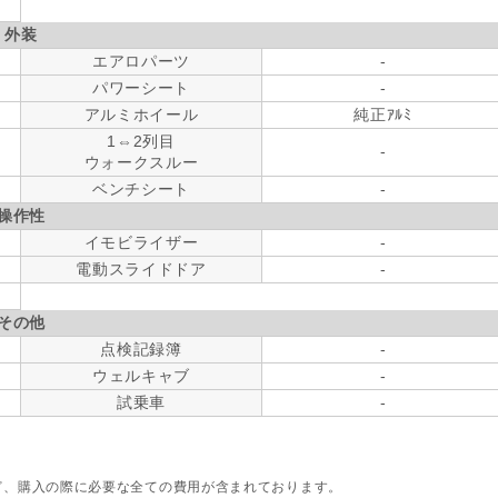
外装
エアロパーツ
-
パワーシート
-
アルミホイール
純正ｱﾙﾐ
1⇔2列目
-
ウォークスルー
ベンチシート
-
操作性
イモビライザー
-
電動スライドドア
-
その他
点検記録簿
-
ウェルキャブ
-
試乗車
-
ど、購入の際に必要な全ての費用が含まれております。