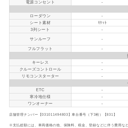
電源コンセント
-
ローダウン
-
シート素材
ﾓｹｯﾄ
3列シート
-
サンルーフ
-
フルフラット
-
キーレス
-
クルーズコントロール
-
リモコンスターター
-
ETC
-
寒冷地仕様
-
ワンオーナー
-
店舗管理ナンバー【031011494803】車台番号（下3桁）【831】
支払総額には、車両価格の他、保険料、税金、登録などに伴う費用な