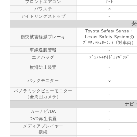
フロントエアコン
ｵｰﾄ
パワステ
○
アイドリングストップ
-
安
Toyota Safety Sense・
衝突被害軽減ブレーキ
Lexus Safety Systemの
ﾌﾟﾘｸﾗｯｼｭｾｰﾌﾃｨ（対車両）
車線逸脱警報
-
エアバッグ
ﾃﾞｭｱﾙ+ｻｲﾄﾞｴｱﾊﾞｯｸﾞ
横滑防止装置
-
バックモニター
○
パノラミックビューモニター
-
（全周囲カメラ）
ナビ
カーナビ/DA
-
DVD再生装置
-
メディアプレイヤー
-
接続