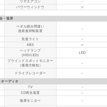
リヤエアコン
-
パワーウィンドウ
○
全・視界
ペダル踏み間違い
-
急発進抑制装置
先進ライト
-
ABS
○
ヘッドランプ
LED
(HID/LED)
ブラインドスポットモニター
-
（後側方検知）
ドライブレコーダー
-
・オーディオ
TV
-
CD再生装置
-
後席モニター
-