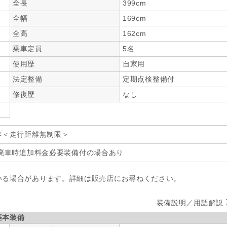
全長
399cm
全幅
169cm
全高
162cm
乗車定員
5名
使用歴
自家用
法定整備
定期点検整備付
修復歴
なし
年＜走行距離無制限＞
廃車時追加料金必要装備付の場合あり
いる場合があります。詳細は販売店にお尋ねください。
装備説明／用語解説
基本装備