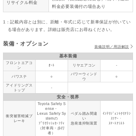
リサイクル料金
料金必要装備付の場合あり
1：記載内容とは別に、距離・年式に応じて新車保証が付いてい
る場合があります。詳細は販売店にお尋ねください。
装備・オプション
装備説明／用語解説
基本装備
フロントエアコ
ｵｰﾄ
リヤエアコン
-
ン
パワーウィンド
パワステ
○
○
ウ
アイドリングス
-
トップ
安全・視界
Toyota Safety S
ense・
Lexus Safety Sy
ペダル踏み間違
ｲﾝﾃﾘｼﾞｪﾝﾄｸﾘｱﾗﾝ
衝突被害軽減ブ
stemの
い
ｽｿﾅｰ・
レーキ
ﾌﾟﾘｸﾗｯｼｭｾｰﾌﾃｨ
急発進抑制装置
ｽﾏｰﾄｱｼｽﾄ
（対車両・歩行
者）