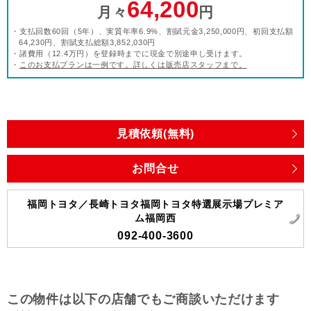
64,200
月々
円
・支払回数60回（5年）、実質年率6.9%、割賦元金3,250,000円、初回支払額
64,230円、割賦支払総額3,852,030円
・諸費用（12.4万円）を登録時までに現金で別途申し受けます。
・
このお支払プランは一例です。詳しくは販売店スタッフまで。
見積依頼(無料)
お問合せ
福岡トヨタ／長崎トヨタ福岡トヨタ特選展示場プレミア
ム福岡西
092-400-3600
この物件は以下の店舗でもご商談いただけます