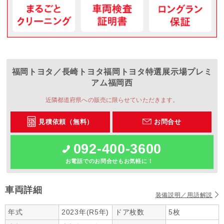
福岡トヨタ／長崎トヨタ
福岡トヨタ特選展示場プレミ
アム福岡西
近隣都道府県への販売に限らせていただきます。
見積依頼（無料）
お問合せ
092-400-3600
お電話でのお問合せもお気軽に！
車両詳細
装備説明／用語解説
年式
2023年(R5年)
ドア枚数
5枚