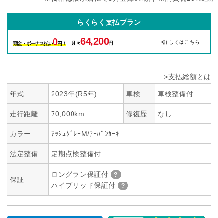
らくらく支払プラン
64,200
0
>詳しくはこちら
月々
円
頭金・ボーナス払い
円！
>支払総額とは
年式
2023年(R5年)
車検
車検整備付
走行距離
70,000km
修復歴
なし
カラー
ｱｯｼｭｸﾞﾚｰM/ｱｰﾊﾞﾝｶｰｷ
法定整備
定期点検整備付
ロングラン保証付
保証
ハイブリッド保証付