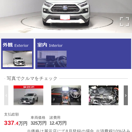
写真でクルマをチェック
支払総額
車両価格
諸費用
337
325
万円
12
.4
万円
.4
万円
※価格は展示店にて8月登録の場合 ※消費税10%込み