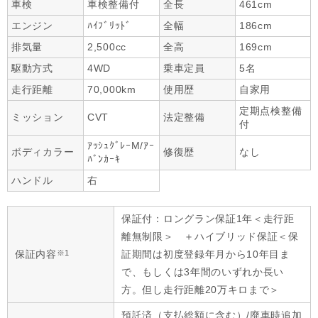
車検
車検整備付
全長
461cm
エンジン
ﾊｲﾌﾞﾘｯﾄﾞ
全幅
186cm
排気量
2,500cc
全高
169cm
駆動方式
4WD
乗車定員
5名
走行距離
70,000km
使用歴
自家用
定期点検整備
ミッション
CVT
法定整備
付
ｱｯｼｭｸﾞﾚｰM/ｱｰ
ボディカラー
修復歴
なし
ﾊﾞﾝｶｰｷ
ハンドル
右
保証付：ロングラン保証1年＜走行距
離無制限＞ ＋ハイブリッド保証＜保
※1
保証内容
証期間は初度登録年月から10年目ま
で、もしくは3年間のいずれか長い
方。但し走行距離20万キロまで＞
預託済（支払総額に含む）/廃車時追加