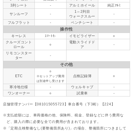
3列シート
-
アルミホイール
純正ｱﾙﾐ
1⇔2列目
サンルーフ
-
-
ウォークスルー
フルフラット
-
ベンチシート
-
操作性
キーレス
ｽﾏｰﾄｷ-
イモビライザー
○
クルーズコント
電動スライドド
○
-
ロール
ア
リモコンスター
-
ター
その他
○
ETC
点検記録簿
○
※セットアップ費用
は別途申し受けます
寒冷地仕様
-
ウェルキャブ
-
ワンオーナー
○
試乗車
-
店舗管理ナンバー【081015055723】車台番号（下3桁）【224】
支払総額には、車両価格の他、保険料、税金、登録などに伴う費用な
ど、購入の際に必要な全ての費用が含まれております。
「定期点検整備なし(要整備箇所あり)」の場合、整備箇所につきまして