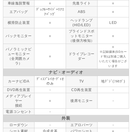
車線逸脱警報
○
先進ライト
○
ﾃﾞｭｱﾙ+ｻｲﾄﾞ+ﾘｱｴ
エアバッグ
ABS
○
ｱﾊﾞｯｸﾞ
ヘッドランプ
横滑防止装置
○
LED
(HID/LED)
ブラインドスポ
バックモニター
○
ットモニター
○
（後側方検知）
○
パノラミックビ
※記録媒体(SDカー
ューモニター
ドライブレコー
○
ド等)は別途ご購入
（全周囲カメ
ダー
いただく場合がござ
ラ）
います
ナビ・オーディオ
ﾃﾞｨｽﾌﾟﾚｲｵｰﾃﾞｨｵ
カーナビ/DA
TV
地ﾃﾞｼﾞ(ﾌﾙｾｸﾞ)
のみ
DVD再生装置
-
CD再生装置
-
メディアプレイ
ヤー
○
後席モニター
-
接続
電源コンセント
-
外装
ローダウン
-
エアロパーツ
-
シート素材
合成皮革
パワーシート
○