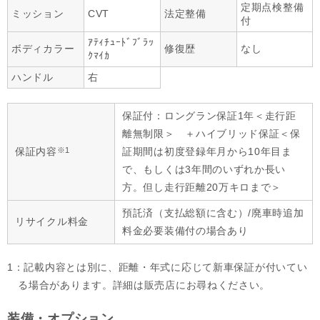
定期点検整備
ミッション
CVT
法定整備
付
ｱﾃｨﾁｭｰﾄﾞﾌﾞﾗｯ
ボディカラー
修復歴
なし
ｸﾏｲｶ
ハンドル
右
保証付：ロングラン保証1年＜走行距
離無制限＞ ＋ハイブリッド保証＜保
※1
保証内容
証期間は初度登録年月から10年目ま
で、もしくは3年間のいずれか長い
方。但し走行距離20万キロまで＞
預託済（支払総額に含む）/廃車時追加
リサイクル料金
料金必要装備付の場合あり
1：記載内容とは別に、距離・年式に応じて新車保証が付いてい
る場合があります。詳細は販売店にお尋ねください。
装備・オプション