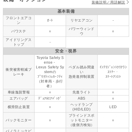
装備説明／用語解説
基本装備
フロントエアコ
ｵｰﾄ
リヤエアコン
-
ン
パワーウィンド
パワステ
○
○
ウ
アイドリングス
-
トップ
安全・視界
Toyota Safety S
ense・
Lexus Safety Sy
ペダル踏み間違
ｲﾝﾃﾘｼﾞｪﾝﾄｸﾘｱﾗﾝ
衝突被害軽減ブ
stemの
い
ｽｿﾅｰ・
レーキ
ﾌﾟﾘｸﾗｯｼｭｾｰﾌﾃｨ
急発進抑制装置
ｽﾏｰﾄｱｼｽﾄ
（対車両・歩行
者）
車線逸脱警報
○
先進ライト
○
エアバッグ
ﾃﾞｭｱﾙｴｱﾊﾞｯｸﾞ
ABS
○
ヘッドランプ
横滑防止装置
○
LED
(HID/LED)
ブラインドスポ
バックモニター
○
ットモニター
○
（後側方検知）
パノラミックビ