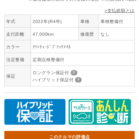
>支払総額とは
年式
2022年(R4年)
車検
車検整備付
走行距離
47,000km
修復歴
なし
カラー
ｱﾃｨﾁｭｰﾄﾞﾌﾞﾗｯｸﾏｲｶ
法定整備
定期点検整備付
ロングラン保証付
保証
ハイブリッド保証付
このクルマの評価点