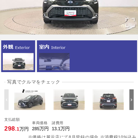
写真でクルマをチェック
支払総額
車両価格
諸費用
298
285
万円
13
.1
万円
.1
万円
※価格は展示店にて8月登録の場合 ※消費税10%込み