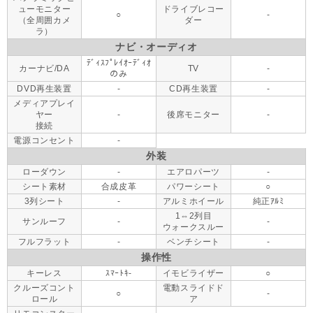
ューモニター
ドライブレコー
○
-
（全周囲カメ
ダー
ラ）
ナビ・オーディオ
ﾃﾞｨｽﾌﾟﾚｲｵｰﾃﾞｨｵ
カーナビ/DA
TV
-
のみ
DVD再生装置
-
CD再生装置
-
メディアプレイ
ヤー
-
後席モニター
-
接続
電源コンセント
-
外装
ローダウン
-
エアロパーツ
-
シート素材
合成皮革
パワーシート
○
3列シート
-
アルミホイール
純正ｱﾙﾐ
1⇔2列目
サンルーフ
-
-
ウォークスルー
フルフラット
-
ベンチシート
-
操作性
キーレス
ｽﾏｰﾄｷ-
イモビライザー
○
クルーズコント
電動スライドド
○
-
ロール
ア