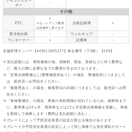
リモコンスター
-
ター
その他
○
ETC
点検記録簿
○
※セットアップ費用
は別途申し受けます
寒冷地仕様
-
ウェルキャブ
-
ワンオーナー
○
試乗車
-
店舗管理ナンバー【445011905277】車台番号（下3桁）【249】
支払総額には、車両価格の他、保険料、税金、登録などに伴う費用な
ど、購入の際に必要な全ての費用が含まれております。
「定期点検整備なし(要整備箇所あり)」の場合、整備箇所につきまして
は、販売店へお問合せください。
「修復歴あり」の場合、修復部位の詳細につきましては、販売店へお問
合せください。
「車検整備付」の場合、車検の有効期限が切れているため、納車時まで
に、乗用車は24ヵ月、
商用車などは12ヵ月定期点検整備を実施し、車検
を取得して納車します（費用は支払総額に含む）。
グレードによって予防安全装置の設定が異なる場合があります。
グレードや予防安全装置の設定によって同じ車種でも安全運転サポート