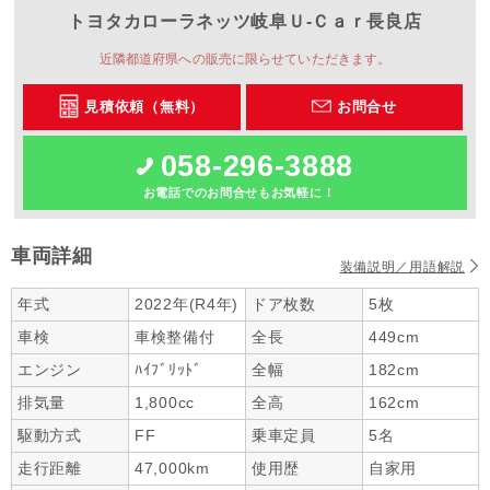
トヨタカローラネッツ岐阜
Ｕ‐Ｃａｒ長良店
近隣都道府県への販売に限らせていただきます。
見積依頼（無料）
お問合せ
058-296-3888
お電話でのお問合せもお気軽に！
車両詳細
装備説明／用語解説
年式
2022年(R4年)
ドア枚数
5枚
車検
車検整備付
全長
449cm
エンジン
ﾊｲﾌﾞﾘｯﾄﾞ
全幅
182cm
排気量
1,800cc
全高
162cm
駆動方式
FF
乗車定員
5名
走行距離
47,000km
使用歴
自家用