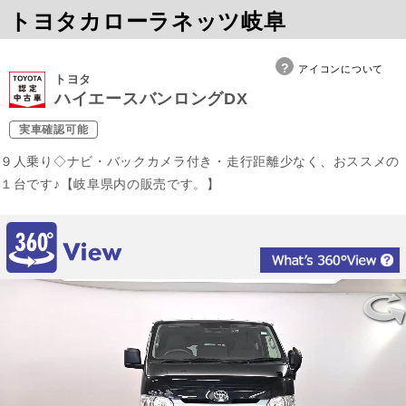
トヨタカローラネッツ岐阜
アイコンについて
トヨタ
ハイエースバンロングDX
実車確認可能
９人乗り◇ナビ・バックカメラ付き・走行距離少なく、おススメの
１台です♪【岐阜県内の販売です。】