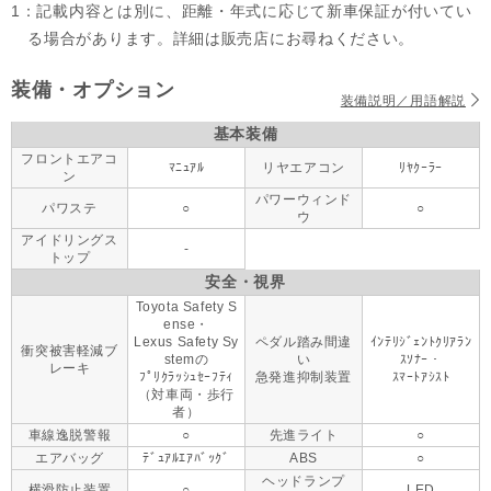
1：記載内容とは別に、距離・年式に応じて新車保証が付いてい
る場合があります。詳細は販売店にお尋ねください。
装備・オプション
装備説明／用語解説
基本装備
フロントエアコ
ﾏﾆｭｱﾙ
リヤエアコン
ﾘﾔｸｰﾗｰ
ン
パワーウィンド
パワステ
○
○
ウ
アイドリングス
-
トップ
安全・視界
Toyota Safety S
ense・
Lexus Safety Sy
ペダル踏み間違
ｲﾝﾃﾘｼﾞｪﾝﾄｸﾘｱﾗﾝ
衝突被害軽減ブ
stemの
い
ｽｿﾅｰ・
レーキ
ﾌﾟﾘｸﾗｯｼｭｾｰﾌﾃｨ
急発進抑制装置
ｽﾏｰﾄｱｼｽﾄ
（対車両・歩行
者）
車線逸脱警報
○
先進ライト
○
エアバッグ
ﾃﾞｭｱﾙｴｱﾊﾞｯｸﾞ
ABS
○
ヘッドランプ
横滑防止装置
○
LED