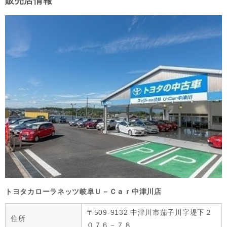
販売店情報
トヨタカローラネッツ岐阜Ｕ－Ｃａｒ中津川店
〒509-9132 中津川市茄子川字堤下２
住所
０７６－７８