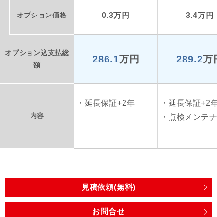
オプション価格
0.3万円
3.4万円
オプション込支払総
286.1
万円
289.2
万
額
延長保証+2年
延長保証+2
内容
点検メンテ
見積依頼(無料)
お問合せ