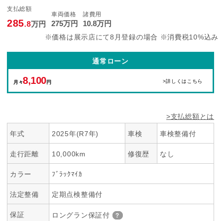
支払総額
車両価格
諸費用
285
275
万円
10
.8
万円
.8
万円
※価格は展示店にて8月登録の場合 ※消費税10%込み
通常ローン
8,100
>詳しくはこちら
月々
円
>支払総額とは
年式
2025年(R7年)
車検
車検整備付
走行距離
10,000km
修復歴
なし
カラー
ﾌﾞﾗｯｸﾏｲｶ
法定整備
定期点検整備付
保証
ロングラン保証付