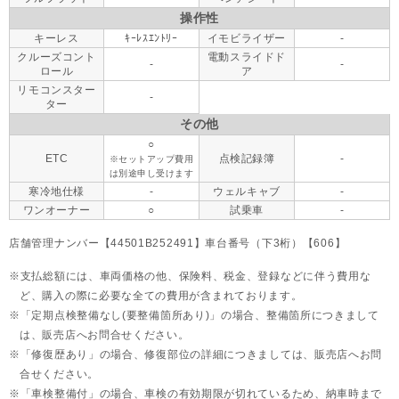
操作性
キーレス
ｷｰﾚｽｴﾝﾄﾘｰ
イモビライザー
-
クルーズコント
電動スライドド
-
-
ロール
ア
リモコンスター
-
ター
その他
○
ETC
点検記録簿
-
※セットアップ費用
は別途申し受けます
寒冷地仕様
-
ウェルキャブ
-
ワンオーナー
○
試乗車
-
店舗管理ナンバー【44501B252491】車台番号（下3桁）【606】
支払総額には、車両価格の他、保険料、税金、登録などに伴う費用な
ど、購入の際に必要な全ての費用が含まれております。
「定期点検整備なし(要整備箇所あり)」の場合、整備箇所につきまして
は、販売店へお問合せください。
「修復歴あり」の場合、修復部位の詳細につきましては、販売店へお問
合せください。
「車検整備付」の場合、車検の有効期限が切れているため、納車時まで