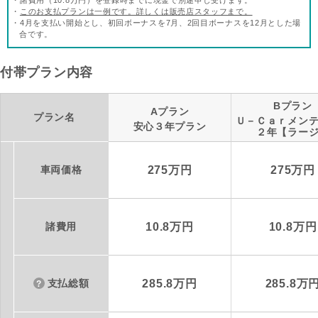
・諸費用（10.8万円）を登録時までに現金で別途申し受けます。
・
このお支払プランは一例です。詳しくは販売店スタッフまで。
・4月を支払い開始とし、初回ボーナスを7月、2回目ボーナスを12月とした場
合です。
付帯プラン内容
Bプラン
Aプラン
プラン名
Ｕ－Ｃａｒメン
安心３年プラン
２年【ラー
車両価格
275万円
275万円
諸費用
10.8万円
10.8万円
支払総額
285.8万円
285.8万