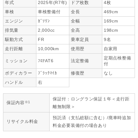
年式
2025年(R7年)
ドア枚数
4枚
車検
車検整備付
全長
469cm
エンジン
ｶﾞｿﾘﾝ
全幅
169cm
排気量
2,000cc
全高
198cm
駆動方式
FR
乗車定員
9名
走行距離
10,000km
使用歴
自家用
定期点検整備
ミッション
ﾌﾛｱAT6
法定整備
付
ボディカラー
ﾌﾞﾗｯｸﾏｲｶ
修復歴
なし
ハンドル
右
保証付：ロングラン保証１年＜走行距
※1
保証内容
離無制限＞
預託済（支払総額に含む）/廃車時追加
リサイクル料金
料金必要装備付の場合あり