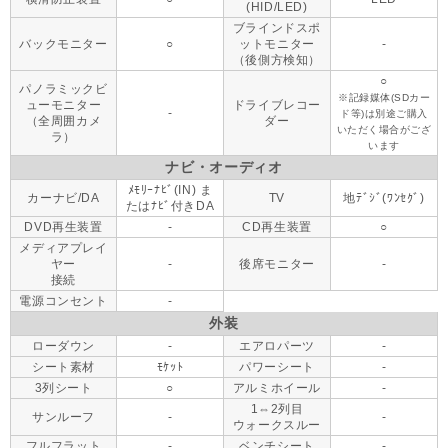
(HID/LED)
ブラインドスポ
バックモニター
○
ットモニター
-
（後側方検知）
○
パノラミックビ
※記録媒体(SDカー
ューモニター
ドライブレコー
-
ド等)は別途ご購入
（全周囲カメ
ダー
いただく場合がござ
ラ）
います
ナビ・オーディオ
ﾒﾓﾘｰﾅﾋﾞ(IN) ま
カーナビ/DA
TV
地ﾃﾞｼﾞ(ﾜﾝｾｸﾞ)
たはﾅﾋﾞ付きDA
DVD再生装置
-
CD再生装置
○
メディアプレイ
ヤー
-
後席モニター
-
接続
電源コンセント
-
外装
ローダウン
-
エアロパーツ
-
シート素材
ﾓｹｯﾄ
パワーシート
-
3列シート
○
アルミホイール
-
1⇔2列目
サンルーフ
-
-
ウォークスルー
フルフラット
-
ベンチシート
-