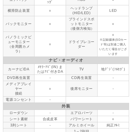
ｯｸﾞ
ヘッドランプ
横滑防止装置
○
LED
(HID/LED)
ブラインドスポ
バックモニター
○
ットモニター
○
（後側方検知）
○
パノラミックビ
※記録媒体(SDカー
ューモニター
ドライブレコー
○
ド等)は別途ご購入
（全周囲カメ
ダー
いただく場合がござ
ラ）
います
ナビ・オーディオ
ﾒﾓﾘｰﾅﾋﾞ(IN) ま
カーナビ/DA
TV
地ﾃﾞｼﾞ(ﾌﾙｾｸﾞ)
たはﾅﾋﾞ付きDA
DVD再生装置
-
CD再生装置
-
メディアプレイ
ヤー
○
後席モニター
-
接続
電源コンセント
-
外装
ローダウン
-
エアロパーツ
-
シート素材
合成皮革
パワーシート
○
3列シート
-
アルミホイール
純正ｱﾙﾐ
1⇔2列目