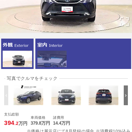
写真でクルマをチェック
支払総額
車両価格
諸費用
394
379
.8
万円
14
.4
万円
.2
万円
※価格は展示店にて8月登録の場合 ※消費税10%込み