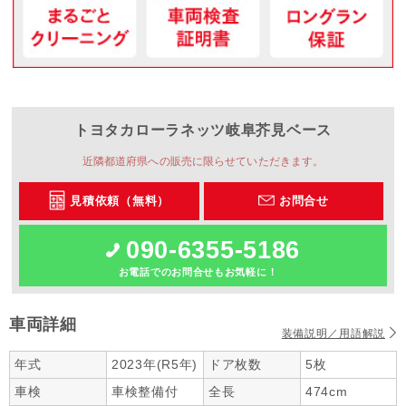
トヨタカローラネッツ岐阜
芥見ベース
近隣都道府県への販売に限らせていただきます。
見積依頼（無料）
お問合せ
090-6355-5186
お電話でのお問合せもお気軽に！
車両詳細
装備説明／用語解説
年式
2023年(R5年)
ドア枚数
5枚
車検
車検整備付
全長
474cm