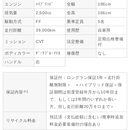
エンジン
ﾊｲﾌﾞﾘｯﾄﾞ
全幅
186cm
排気量
2,500cc
全高
166cm
駆動方式
FF
乗車定員
5名
走行距離
39,000km
使用歴
自家用
定期点検整備
ミッション
CVT
法定整備
付
ボディカラー
ﾀﾞｰｸﾌﾞﾙｰﾏｲｶ
修復歴
なし
ハンドル
右
保証付：ロングラン保証1年＜走行距
離無制限＞ ＋ハイブリッド保証＜保
※1
保証内容
証期間は初度登録年月から10年目ま
で、もしくは3年間のいずれか長い
方。但し走行距離20万キロまで＞
預託済（支払総額に含む）/廃車時追加
リサイクル料金
料金必要装備付の場合あり