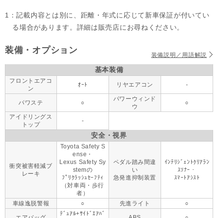
1：記載内容とは別に、距離・年式に応じて新車保証が付いてい
る場合があります。詳細は販売店にお尋ねください。
装備・オプション
装備説明／用語解説
基本装備
フロントエアコ
ｵｰﾄ
リヤエアコン
-
ン
パワーウィンド
パワステ
○
○
ウ
アイドリングス
-
トップ
安全・視界
Toyota Safety S
ense・
Lexus Safety Sy
ペダル踏み間違
ｲﾝﾃﾘｼﾞｪﾝﾄｸﾘｱﾗﾝ
衝突被害軽減ブ
stemの
い
ｽｿﾅｰ・
レーキ
ﾌﾟﾘｸﾗｯｼｭｾｰﾌﾃｨ
急発進抑制装置
ｽﾏｰﾄｱｼｽﾄ
（対車両・歩行
者）
車線逸脱警報
○
先進ライト
○
ﾃﾞｭｱﾙ+ｻｲﾄﾞｴｱﾊﾞ
エアバッグ
ABS
○