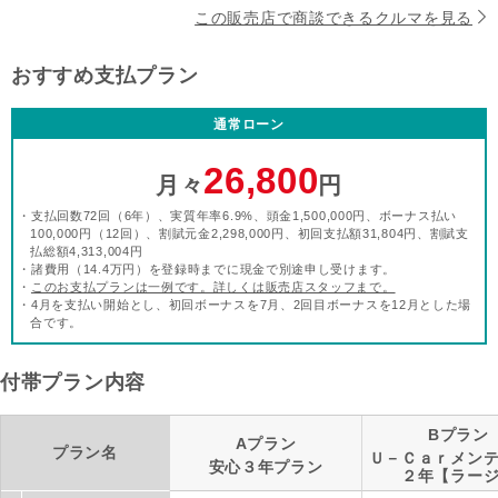
この販売店で商談できるクルマを見る
おすすめ支払プラン
通常ローン
26,800
月々
円
・支払回数72回（6年）、実質年率6.9%、頭金1,500,000円、ボーナス払い
100,000円（12回）、割賦元金2,298,000円、初回支払額31,804円、割賦支
払総額4,313,004円
・諸費用（14.4万円）を登録時までに現金で別途申し受けます。
・
このお支払プランは一例です。詳しくは販売店スタッフまで。
・4月を支払い開始とし、初回ボーナスを7月、2回目ボーナスを12月とした場
合です。
付帯プラン内容
Bプラン
Aプラン
プラン名
Ｕ－Ｃａｒメン
安心３年プラン
２年【ラー