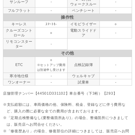
サンルーフ
-
-
ウォークスルー
フルフラット
-
ベンチシート
-
操作性
キーレス
ｽﾏｰﾄｷ-
イモビライザー
○
クルーズコント
電動スライドド
○
-
ロール
ア
リモコンスター
-
ター
その他
○
ETC
点検記録簿
-
※セットアップ費用
は別途申し受けます
寒冷地仕様
-
ウェルキャブ
-
ワンオーナー
-
試乗車
-
店舗管理ナンバー【44501D331102】車台番号（下3桁）【293】
支払総額には、車両価格の他、保険料、税金、登録などに伴う費用な
ど、購入の際に必要な全ての費用が含まれております。
「定期点検整備なし(要整備箇所あり)」の場合、整備箇所につきまして
は、販売店へお問合せください。
「修復歴あり」の場合、修復部位の詳細につきましては、販売店へお問