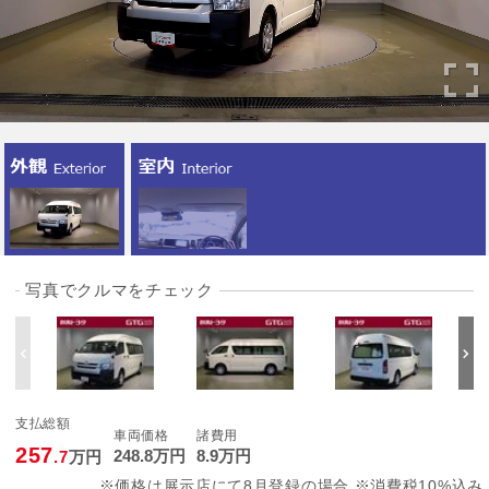
写真でクルマをチェック
支払総額
車両価格
諸費用
257
248
.8
万円
8
.9
万円
.7
万円
※価格は展示店にて8月登録の場合 ※消費税10%込み