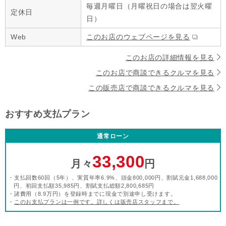
毎週月曜日（月曜祝日の場合は翌火曜
定休日
日）
Web
このお店のウェブページを見る
このお店の詳細情報を見る
このお店で商談できるクルマを見る
この販売店で商談できるクルマを見る
おすすめ支払プラン
通常ローン
33,300
月々
円
・支払回数60回（5年）、実質年率6.9%、頭金800,000円、割賦元金1,688,000
円、初回支払額35,985円、割賦支払総額2,800,685円
・諸費用（8.9万円）を登録時までに現金で別途申し受けます。
・
このお支払プランは一例です。詳しくは販売店スタッフまで。