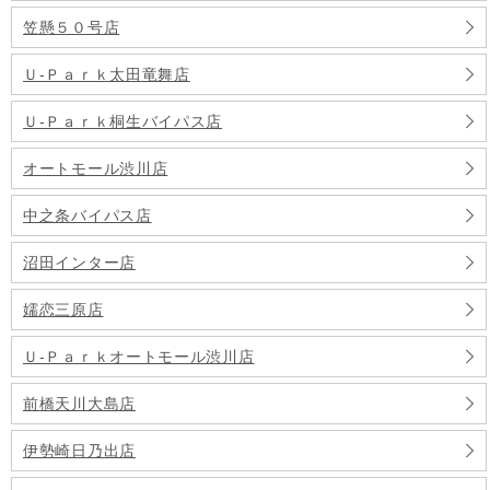
笠懸５０号店
Ｕ-Ｐａｒｋ太田竜舞店
Ｕ-Ｐａｒｋ桐生バイパス店
オートモール渋川店
中之条バイパス店
沼田インター店
嬬恋三原店
Ｕ-Ｐａｒｋオートモール渋川店
前橋天川大島店
伊勢崎日乃出店