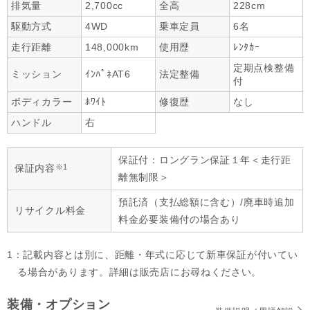
排気量
2,700cc
全高
228cm
駆動方式
4WD
乗車定員
6名
走行距離
148,000km
使用歴
ﾚﾝﾀｶｰ
定期点検整備
ミッション
ｲﾝﾊﾟﾈAT6
法定整備
付
ボディカラー
ﾎﾜｲﾄ
修復歴
なし
ハンドル
右
保証付：ロングラン保証１年＜走行距
※1
保証内容
離無制限＞
預託済（支払総額に含む）/廃車時追加
リサイクル料金
料金必要装備付の場合あり
1：記載内容とは別に、距離・年式に応じて新車保証が付いてい
る場合があります。詳細は販売店にお尋ねください。
装備・オプション