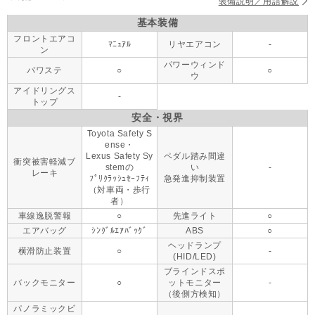
装備説明／用語解説
基本装備
フロントエアコ
ﾏﾆｭｱﾙ
リヤエアコン
-
ン
パワーウィンド
パワステ
○
○
ウ
アイドリングス
-
トップ
安全・視界
Toyota Safety S
ense・
Lexus Safety Sy
ペダル踏み間違
衝突被害軽減ブ
stemの
い
-
レーキ
ﾌﾟﾘｸﾗｯｼｭｾｰﾌﾃｨ
急発進抑制装置
（対車両・歩行
者）
車線逸脱警報
○
先進ライト
○
エアバッグ
ｼﾝｸﾞﾙｴｱﾊﾞｯｸﾞ
ABS
○
ヘッドランプ
横滑防止装置
○
-
(HID/LED)
ブラインドスポ
バックモニター
○
ットモニター
-
（後側方検知）
パノラミックビ