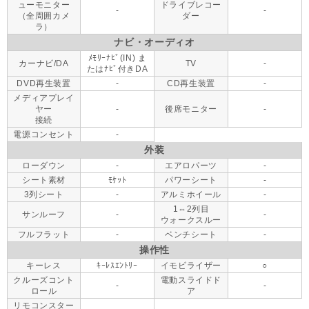
ューモニター
ドライブレコー
-
-
（全周囲カメ
ダー
ラ）
ナビ・オーディオ
ﾒﾓﾘｰﾅﾋﾞ(IN) ま
カーナビ/DA
TV
-
たはﾅﾋﾞ付きDA
DVD再生装置
-
CD再生装置
-
メディアプレイ
ヤー
-
後席モニター
-
接続
電源コンセント
-
外装
ローダウン
-
エアロパーツ
-
シート素材
ﾓｹｯﾄ
パワーシート
-
3列シート
-
アルミホイール
-
1⇔2列目
サンルーフ
-
-
ウォークスルー
フルフラット
-
ベンチシート
-
操作性
キーレス
ｷｰﾚｽｴﾝﾄﾘｰ
イモビライザー
○
クルーズコント
電動スライドド
-
-
ロール
ア
リモコンスター