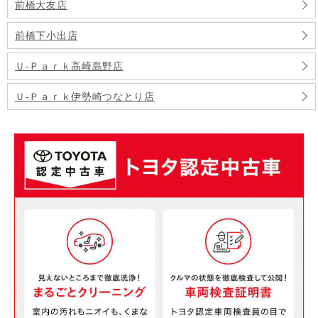
前橋大友店
前橋下小出店
Ｕ-Ｐａｒｋ高崎島野店
Ｕ-Ｐａｒｋ伊勢崎つなとり店