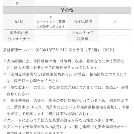
-
ター
その他
○
ETC
点検記録簿
○
※セットアップ費用
は別途申し受けます
寒冷地仕様
-
ウェルキャブ
-
ワンオーナー
-
試乗車
-
店舗管理ナンバー【033010776121】車台番号（下3桁）【922】
支払総額には、車両価格の他、保険料、税金、登録などに伴う費用な
ど、購入の際に必要な全ての費用が含まれております。
「定期点検整備なし(要整備箇所あり)」の場合、整備箇所につきまして
は、販売店へお問合せください。
「修復歴あり」の場合、修復部位の詳細につきましては、販売店へお問
合せください。
「車検整備付」の場合、車検の有効期限が切れているため、納車時まで
に、乗用車は24ヵ月、
商用車などは12ヵ月定期点検整備を実施し、車検
を取得して納車します（費用は支払総額に含む）。
グレードによって予防安全装置の設定が異なる場合があります。
グレードや予防安全装置の設定によって同じ車種でも安全運転サポート
車の区分が異なる場合があります。