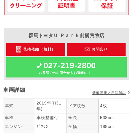
群馬トヨタ
Ｕ-Ｐａｒｋ前橋荒牧店
見積依頼（無料）
お問合せ
027-219-2800
お電話でのお問合せもお気軽に！
車両詳細
装備説明／用語解説
2019年(H31
年式
ドア枚数
4枚
年)
車検
車検整備付
全長
538cm
エンジン
ｶﾞｿﾘﾝ
全幅
188cm