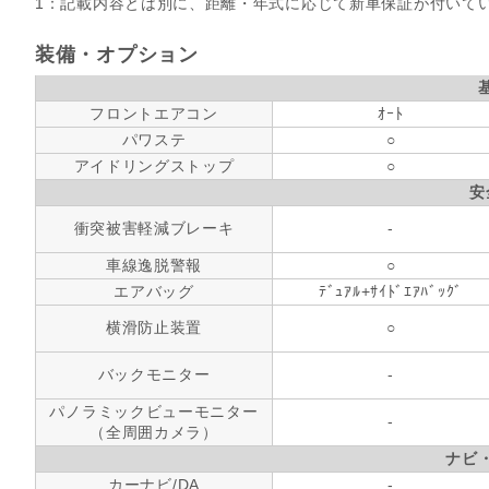
1：記載内容とは別に、距離・年式に応じて新車保証が付いて
装備・オプション
フロントエアコン
ｵｰﾄ
パワステ
○
アイドリングストップ
○
安
衝突被害軽減ブレーキ
-
車線逸脱警報
○
エアバッグ
ﾃﾞｭｱﾙ+ｻｲﾄﾞｴｱﾊﾞｯｸﾞ
横滑防止装置
○
バックモニター
-
パノラミックビューモニター
-
（全周囲カメラ）
ナビ
カーナビ/DA
-