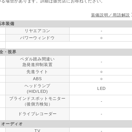
いる場合があります。詳細は販売店にお尋ねください。
装備説明／用語解説
基本装備
リヤエアコン
-
パワーウィンドウ
○
全・視界
ペダル踏み間違い
-
急発進抑制装置
先進ライト
○
ABS
○
ヘッドランプ
LED
(HID/LED)
ブラインドスポットモニター
-
（後側方検知）
ドライブレコーダー
-
・オーディオ
TV
-