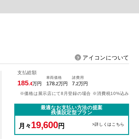
アイコンについて
支払総額
車両価格
諸費用
185
178
7
.4
万円
.2
万円
.2
万円
※価格は展示店にて8月登録の場合 ※消費税10%込み
最適なお支払い方法の提案
残価設定型プラン
19,600
>詳しくはこちら
月々
円