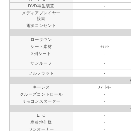
DVD再生装置
-
メディアプレイヤー
-
接続
電源コンセント
-
ローダウン
-
シート素材
ﾓｹｯﾄ
3列シート
-
サンルーフ
-
フルフラット
-
キーレス
ｽﾏｰﾄｷ-
クルーズコントロール
-
リモコンスターター
-
ETC
-
寒冷地仕様
-
ワンオーナー
-