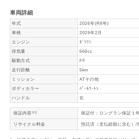
車両詳細
年式
2026年(R8年)
車検
2029年2月
エンジン
ｶﾞｿﾘﾝ
排気量
660cc
駆動方式
FF
走行距離
5km
ミッション
ATその他
ボディカラー
ﾊﾟｰﾙﾂｰﾄﾝ
ハンドル
右
※1
保証内容
保証付：ロングラン保証１
リサイクル料金
預託済（支払総額に含む）/