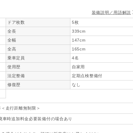
装備説明／用語解説
ドア枚数
5枚
全長
339cm
全幅
147cm
全高
165cm
乗車定員
4名
使用歴
自家用
法定整備
定期点検整備付
修復歴
なし
年＜走行距離無制限＞
廃車時追加料金必要装備付の場合あり