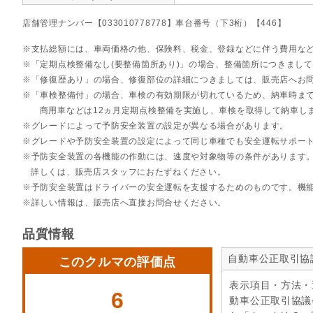
店舗管理ナンバー【033010778778】車台番号（下3桁）【446】
支払総額には、車両価格の他、保険料、税金、登録などに伴う費用な
「定期点検整備なし(要整備箇所あり)」の場合、整備箇所につきまし
「修復歴あり」の場合、修復部位の詳細につきましては、販売店へお
「車検整備付」の場合、車検の有効期限が切れているため、納車時まで
商用車などは12ヵ月定期点検整備を実施し、車検を取得して納車し
グレードによって予防安全装置の設定が異なる場合があります。
グレードや予防安全装置の設定によって同じ車種でも安全運転サポー
予防安全装置の各機能の作動には、速度や対象物等の条件があります
詳しくは、販売店スタッフにおたずねください。
予防安全装置はドライバーの安全運転を支援するためのものです。機
詳しい情報は、販売店へ直接お問合せください。
品質情報
自動車公正取引協
このクルマの評価点
表示項目・方法・
6
動車公正取引協議