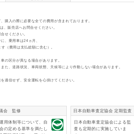
ど、購入の際に必要な全ての費用が含まれております。
ては、販売店へお問合せください。
問合せください。
に、乗用車は24ヵ月、
ます（費用は支払総額に含む）。
ト車の区分が異なる場合があります。
。また、道路状況、車両状態、天候等により作動しない場合があります。
能を過信せず、安全運転を心掛けてください。
議会 監修
日本自動車査定協会 定期監査
運用体制等について、自
日本自動車査定協会による監
会の定める基準を満たし
査も定期的に実施していま