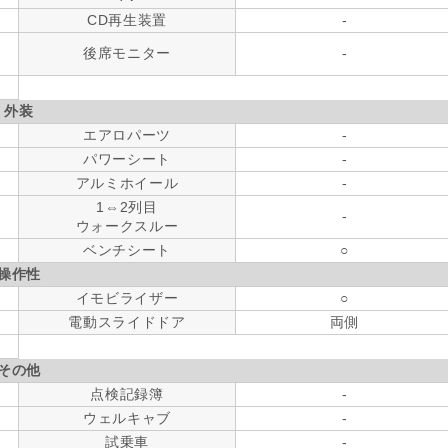
CD再生装置
-
後席モニター
-
外装
エアロパーツ
-
パワーシート
-
アルミホイール
-
1⇔2列目
-
ウォークスルー
ベンチシート
○
操作性
イモビライザー
○
電動スライドドア
両側
その他
点検記録簿
-
ウェルキャブ
-
試乗車
-