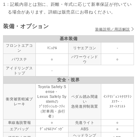
1：記載内容とは別に、距離・年式に応じて新車保証が付いてい
る場合があります。詳細は販売店にお尋ねください。
装備・オプション
装備説明／用語解説
基本装備
フロントエアコ
ﾏﾆｭｱﾙ
リヤエアコン
-
ン
パワーウィンド
パワステ
○
○
ウ
アイドリングス
-
トップ
安全・視界
Toyota Safety S
ense・
Lexus Safety Sy
ペダル踏み間違
ｲﾝﾃﾘｼﾞｪﾝﾄｸﾘｱﾗﾝ
衝突被害軽減ブ
stemの
い
ｽｿﾅｰ・
レーキ
ﾌﾟﾘｸﾗｯｼｭｾｰﾌﾃｨ
急発進抑制装置
ｽﾏｰﾄｱｼｽﾄ
（対車両・歩行
者）
車線逸脱警報
○
先進ライト
○
エアバッグ
ﾃﾞｭｱﾙｴｱﾊﾞｯｸﾞ
ABS
○
ヘッドランプ