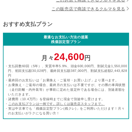
このお店で商談できるクルマを見る
この販売店で商談できるクルマを見る
おすすめ支払プラン
最適なお支払い方法の提案
残価設定型プラン
24,600
月々
円
・支払回数60回（5年）、実質年率5.9%、頭金600,000円、割賦元金1,550,000
円、初回支払額30,028円、最終回支払額387,000円、割賦支払総額2,443,828
円
・最終回のお支払いは「お乗換え・ご返却・お買い上げ」より選べます。
・お乗換え・ご返却の場合、最終月の支払いは不要ですが、その際の車両状態
（走行距離・内外装等）が事前に定めた規定外である場合には、別途差額を
いただきます。
・諸費用（10.4万円）を登録時までに現金で別途申し受けます。
・
このお支払プランは一例です。詳しくは販売店スタッフまで。
・実は中古車でも「残価設定型プラン(残クレ)」をご利用いただけます！月々
のお支払いがラクになる買い方！