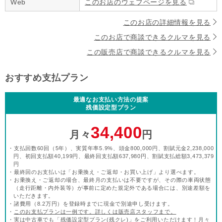
Web
このお店のウェブページを見る
このお店の詳細情報を見る
このお店で商談できるクルマを見る
この販売店で商談できるクルマを見る
おすすめ支払プラン
最適なお支払い方法の提案
残価設定型プラン
34,400
月々
円
・支払回数60回（5年）、実質年率5.9%、頭金800,000円、割賦元金2,238,000
円、初回支払額40,199円、最終回支払額637,980円、割賦支払総額3,473,379
円
・最終回のお支払いは「お乗換え・ご返却・お買い上げ」より選べます。
・お乗換え・ご返却の場合、最終月の支払いは不要ですが、その際の車両状態
（走行距離・内外装等）が事前に定めた規定外である場合には、別途差額を
いただきます。
・諸費用（8.2万円）を登録時までに現金で別途申し受けます。
・
このお支払プランは一例です。詳しくは販売店スタッフまで。
・実は中古車でも「残価設定型プラン(残クレ)」をご利用いただけます！月々