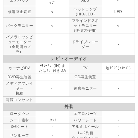
エアバッグ
ABS
○
ｯｸﾞ
ヘッドランプ
横滑防止装置
○
LED
(HID/LED)
ブラインドスポ
バックモニター
○
ットモニター
○
（後側方検知）
パノラミックビ
ューモニター
ドライブレコー
○
-
（全周囲カメ
ダー
ラ）
ナビ・オーディオ
ﾒﾓﾘｰﾅﾋﾞ(IN) ま
カーナビ/DA
TV
地ﾃﾞｼﾞ(ﾌﾙｾｸﾞ)
たはﾅﾋﾞ付きDA
DVD再生装置
-
CD再生装置
-
メディアプレイ
ヤー
○
後席モニター
-
接続
電源コンセント
-
外装
ローダウン
-
エアロパーツ
-
シート素材
ﾓｹｯﾄ
パワーシート
-
3列シート
-
アルミホイール
-
1⇔2列目
サンルーフ
-
-