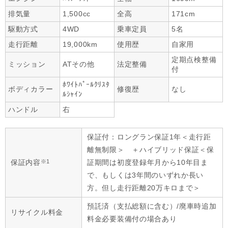
排気量
1,500cc
全高
171cm
駆動方式
4WD
乗車定員
5名
走行距離
19,000km
使用歴
自家用
定期点検整備
ミッション
ATその他
法定整備
付
ﾎﾜｲﾄﾊﾟｰﾙｸﾘｽﾀ
ボディカラー
修復歴
なし
ﾙｼｬｲﾝ
ハンドル
右
保証付：ロングラン保証1年＜走行距
離無制限＞ ＋ハイブリッド保証＜保
※1
保証内容
証期間は初度登録年月から10年目ま
で、もしくは3年間のいずれか長い
方。但し走行距離20万キロまで＞
預託済（支払総額に含む）/廃車時追加
リサイクル料金
料金必要装備付の場合あり