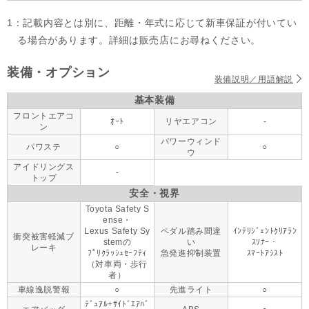
1：記載内容とは別に、距離・年式に応じて新車保証が付いてい
る場合があります。詳細は販売店にお尋ねください。
装備・オプション
装備説明／用語解説
基本装備
フロントエアコ
ｵｰﾄ
リヤエアコン
-
ン
パワーウィンド
パワステ
○
○
ウ
アイドリングス
-
トップ
安全・視界
Toyota Safety S
ense・
Lexus Safety Sy
ペダル踏み間違
ｲﾝﾃﾘｼﾞｪﾝﾄｸﾘｱﾗﾝ
衝突被害軽減ブ
stemの
い
ｽｿﾅｰ・
レーキ
ﾌﾟﾘｸﾗｯｼｭｾｰﾌﾃｨ
急発進抑制装置
ｽﾏｰﾄｱｼｽﾄ
（対車両・歩行
者）
車線逸脱警報
○
先進ライト
○
ﾃﾞｭｱﾙ+ｻｲﾄﾞｴｱﾊﾞ