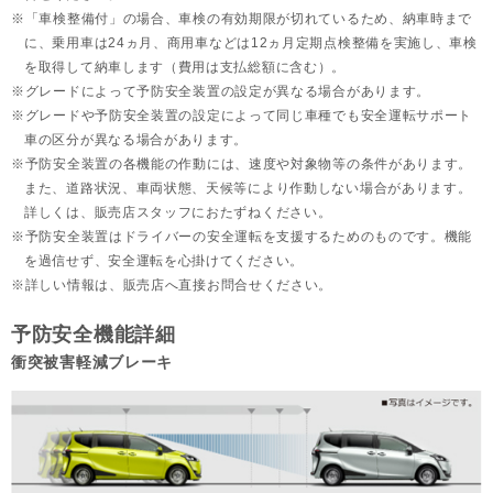
「車検整備付」の場合、車検の有効期限が切れているため、納車時まで
に、乗用車は24ヵ月、
商用車などは12ヵ月定期点検整備を実施し、車検
を取得して納車します（費用は支払総額に含む）。
グレードによって予防安全装置の設定が異なる場合があります。
グレードや予防安全装置の設定によって同じ車種でも安全運転サポート
車の区分が異なる場合があります。
予防安全装置の各機能の作動には、速度や対象物等の条件があります。
また、道路状況、車両状態、天候等により作動しない場合があります。
詳しくは、販売店スタッフにおたずねください。
予防安全装置はドライバーの安全運転を支援するためのものです。機能
を過信せず、安全運転を心掛けてください。
詳しい情報は、販売店へ直接お問合せください。
予防安全機能詳細
衝突被害軽減ブレーキ