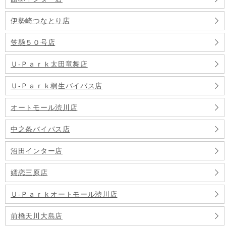
伊勢崎つなとり店
笠懸５０号店
Ｕ-Ｐａｒｋ太田竜舞店
Ｕ-Ｐａｒｋ桐生バイパス店
オートモール渋川店
中之条バイパス店
沼田インター店
嬬恋三原店
Ｕ-Ｐａｒｋオートモール渋川店
前橋天川大島店