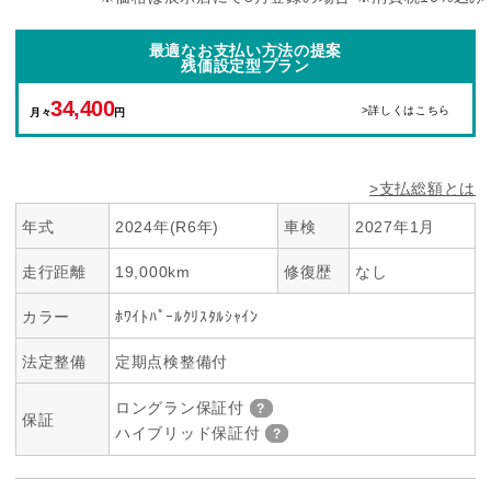
最適なお支払い方法の提案
残価設定型プラン
34,400
>詳しくはこちら
月々
円
>支払総額とは
年式
2024年(R6年)
車検
2027年1月
走行距離
19,000km
修復歴
なし
カラー
ﾎﾜｲﾄﾊﾟｰﾙｸﾘｽﾀﾙｼｬｲﾝ
法定整備
定期点検整備付
ロングラン保証付
保証
ハイブリッド保証付