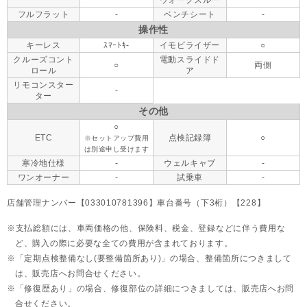
ウォークスルー
フルフラット
-
ベンチシート
-
操作性
キーレス
ｽﾏｰﾄｷ-
イモビライザー
○
クルーズコント
電動スライドド
○
両側
ロール
ア
リモコンスター
-
ター
その他
○
ETC
点検記録簿
○
※セットアップ費用
は別途申し受けます
寒冷地仕様
-
ウェルキャブ
-
ワンオーナー
-
試乗車
-
店舗管理ナンバー【033010781396】車台番号（下3桁）【228】
支払総額には、車両価格の他、保険料、税金、登録などに伴う費用な
ど、購入の際に必要な全ての費用が含まれております。
「定期点検整備なし(要整備箇所あり)」の場合、整備箇所につきまして
は、販売店へお問合せください。
「修復歴あり」の場合、修復部位の詳細につきましては、販売店へお問
合せください。