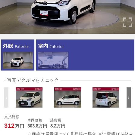
写真でクルマをチェック
支払総額
車両価格
諸費用
312
303
.8
万円
8
.2
万円
万円
※価格は展示店にて8月登録の場合 ※消費税10%込み