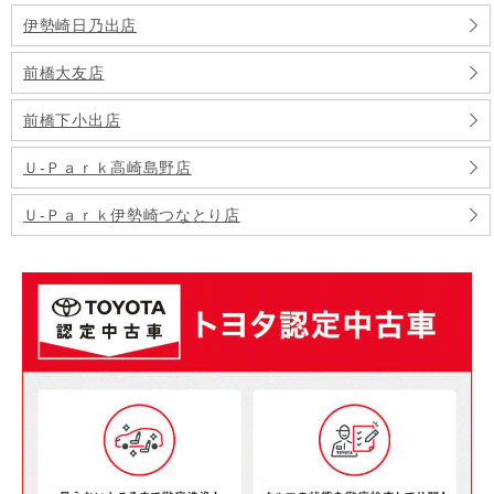
伊勢崎日乃出店
前橋大友店
前橋下小出店
Ｕ-Ｐａｒｋ高崎島野店
Ｕ-Ｐａｒｋ伊勢崎つなとり店