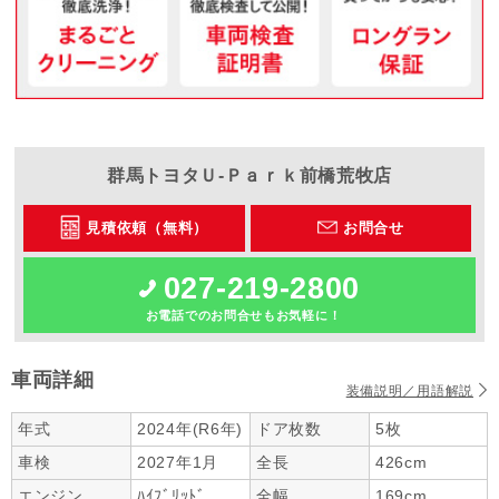
群馬トヨタ
Ｕ-Ｐａｒｋ前橋荒牧店
見積依頼（無料）
お問合せ
027-219-2800
お電話でのお問合せもお気軽に！
車両詳細
装備説明／用語解説
年式
2024年(R6年)
ドア枚数
5枚
車検
2027年1月
全長
426cm
エンジン
ﾊｲﾌﾞﾘｯﾄﾞ
全幅
169cm