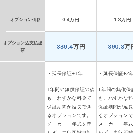
オプション価格
0.4万円
1.3万円
オプション込支払総
389.4
万円
390.3
万
額
延長保証+1年
延長保証+2
1年間の無償保証の後
1年間の無償保
も、わずかな料金で
も、わずかな
保証期間が延長でき
保証期間が延
るオプションです。
るオプション
メーカー・年式を問
メーカー・年
わず、走行距離無制
わず、走行距