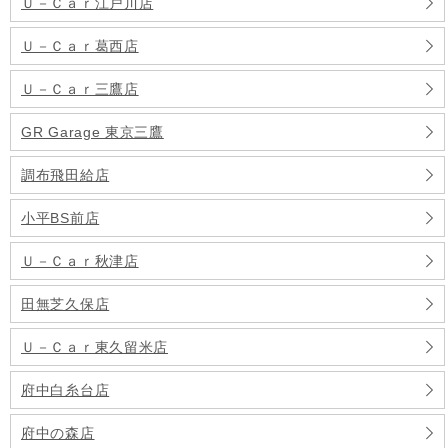
Ｕ－Ｃａｒ江戸川店
Ｕ－Ｃａｒ葛西店
Ｕ－Ｃａｒ三鷹店
GR Garage 東京三鷹
調布飛田給店
小平BS前店
Ｕ－Ｃａｒ秋津店
田無芝久保店
Ｕ－Ｃａｒ東久留米店
府中白糸台店
府中の森店