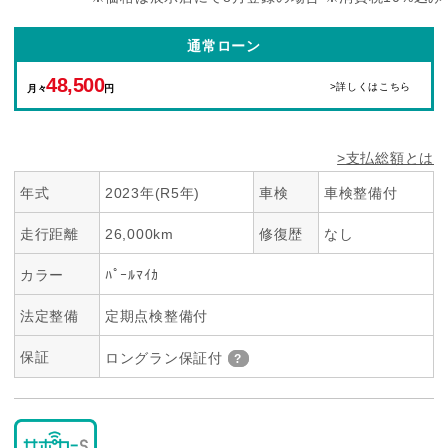
通常ローン
48,500
>詳しくはこちら
月々
円
>支払総額とは
年式
2023年(R5年)
車検
車検整備付
走行距離
26,000km
修復歴
なし
カラー
ﾊﾟｰﾙﾏｲｶ
法定整備
定期点検整備付
保証
ロングラン保証付