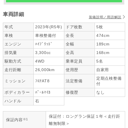
車両詳細
装備説明／用語解説
年式
2023年(R5年)
ドア枚数
5枚
車検
車検整備付
全長
474cm
エンジン
ﾊｲﾌﾞﾘｯﾄﾞ
全幅
189cm
排気量
3,300cc
全高
168cm
駆動方式
4WD
乗車定員
5名
走行距離
26,000km
使用歴
自家用
定期点検整備
ミッション
ﾌﾛｱAT8
法定整備
付
ボディカラー
ﾊﾟｰﾙﾏｲｶ
修復歴
なし
ハンドル
右
保証付：ロングラン保証１年＜走行距
※1
保証内容
離無制限＞