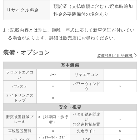
預託済（支払総額に含む）/廃車時追加
リサイクル料金
料金必要装備付の場合あり
1：記載内容とは別に、距離・年式に応じて新車保証が付いてい
る場合があります。詳細は販売店にお尋ねください。
装備・オプション
装備説明／用語解説
基本装備
フロントエアコ
ｵｰﾄ
リヤエアコン
-
ン
パワーウィンド
パワステ
○
○
ウ
アイドリングス
○
トップ
安全・視界
ペダル踏み間違
衝突被害軽減ブ
○（対車両・歩行
い
○
レーキ
者）
急発進抑制装置
車線逸脱警報
○
先進ライト
○
ﾃﾞｭｱﾙ+ｻｲﾄﾞｴｱﾊﾞ