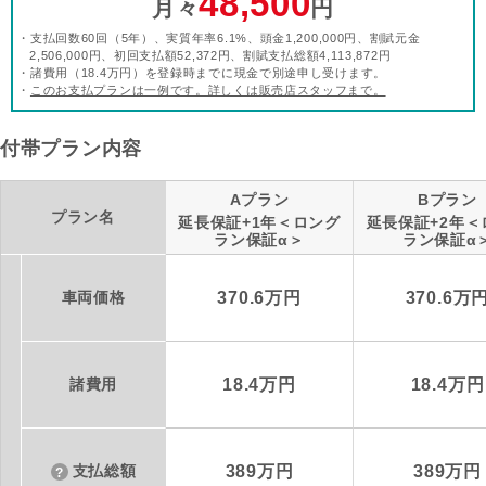
48,500
月々
円
・支払回数60回（5年）、実質年率6.1%、頭金1,200,000円、割賦元金
2,506,000円、初回支払額52,372円、割賦支払総額4,113,872円
・諸費用（18.4万円）を登録時までに現金で別途申し受けます。
・
このお支払プランは一例です。詳しくは販売店スタッフまで。
付帯プラン内容
Aプラン
Bプラン
プラン名
延長保証+1年＜ロング
延長保証+2年＜
ラン保証α＞
ラン保証α
車両価格
370.6万円
370.6万
諸費用
18.4万円
18.4万円
支払総額
389万円
389万円