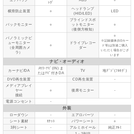
エアバッグ
ABS
○
ｯｸﾞ
ヘッドランプ
横滑防止装置
○
LED
(HID/LED)
ブラインドスポ
バックモニター
○
ットモニター
○
（後側方検知）
○
パノラミックビ
※記録媒体(SDカー
ューモニター
ドライブレコー
○
ド等)は別途ご購入
（全周囲カメ
ダー
いただく場合がござ
ラ）
います
ナビ・オーディオ
ﾒﾓﾘｰﾅﾋﾞ(IN) ま
カーナビ/DA
TV
地ﾃﾞｼﾞ(ﾌﾙｾｸﾞ)
たはﾅﾋﾞ付きDA
DVD再生装置
-
CD再生装置
-
メディアプレイ
ヤー
○
後席モニター
-
接続
電源コンセント
-
外装
ローダウン
-
エアロパーツ
-
シート素材
ﾓｹｯﾄ
パワーシート
○
3列シート
-
アルミホイール
純正ｱﾙﾐ
1⇔2列目