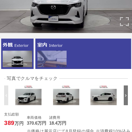
写真でクルマをチェック
支払総額
車両価格
諸費用
389
370
.6
万円
18
.4
万円
万円
※価格は展示店にて8月登録の場合 ※消費税10%込み