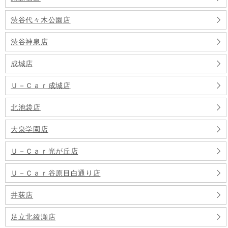
渋谷代々木公園店
渋谷神泉店
成城店
Ｕ－Ｃａｒ成城店
北池袋店
大泉学園店
Ｕ－Ｃａｒ光が丘店
Ｕ－Ｃａｒ谷原目白通り店
井荻店
足立北綾瀬店