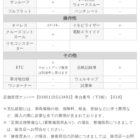
サンルーフ
○
-
ウォークスルー
フルフラット
-
ベンチシート
-
操作性
キーレス
ｽﾏｰﾄｷ-
イモビライザー
○
クルーズコント
電動スライドド
○
-
ロール
ア
リモコンスター
-
ター
その他
○
ETC
点検記録簿
○
※セットアップ費用
は別途申し受けます
寒冷地仕様
-
ウェルキャブ
-
ワンオーナー
-
試乗車
-
店舗管理ナンバー【0360115G13492】車台番号（下3桁）【019】
支払総額には、車両価格の他、保険料、税金、登録などに伴う費用な
ど、購入の際に必要な全ての費用が含まれております。
「定期点検整備なし(要整備箇所あり)」の場合、整備箇所につきまして
は、販売店へお問合せください。
「修復歴あり」の場合、修復部位の詳細につきましては、販売店へお問