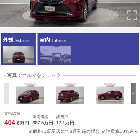
写真でクルマをチェック
支払総額
車両価格
諸費用
404
387
.5
万円
17
.1
万円
.6
万円
※価格は展示店にて8月登録の場合 ※消費税10%込み