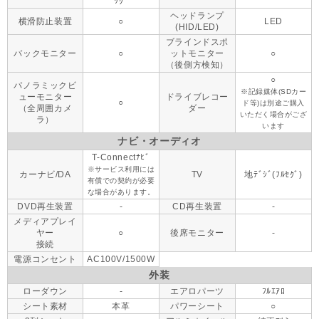
ｯｸﾞ
ヘッドランプ
横滑防止装置
○
LED
(HID/LED)
ブラインドスポ
バックモニター
○
ットモニター
○
（後側方検知）
○
パノラミックビ
※記録媒体(SDカー
ューモニター
ドライブレコー
○
ド等)は別途ご購入
（全周囲カメ
ダー
いただく場合がござ
ラ）
います
ナビ・オーディオ
T-Connectﾅﾋﾞ
※サービス利用には
カーナビ/DA
TV
地ﾃﾞｼﾞ(ﾌﾙｾｸﾞ)
有償での契約が必要
な場合があります。
DVD再生装置
-
CD再生装置
-
メディアプレイ
ヤー
○
後席モニター
-
接続
電源コンセント
AC100V/1500W
外装
ローダウン
-
エアロパーツ
ﾌﾙｴｱﾛ
シート素材
本革
パワーシート
○