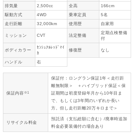
排気量
2,500cc
全高
166cm
駆動方式
4WD
乗車定員
5名
走行距離
32,000km
使用歴
自家用
定期点検整備
ミッション
CVT
法定整備
付
ｾﾝｼｭｱﾙﾚｯﾄﾞﾏｲ
ボディカラー
修復歴
なし
ｶ
ハンドル
右
保証付：ロングラン保証1年＜走行距
離無制限＞ ＋ハイブリッド保証＜保
※1
保証内容
証期間は初度登録年月から10年目ま
で、もしくは3年間のいずれか長い
方。但し走行距離20万キロまで＞
預託済（支払総額に含む）/廃車時追加
リサイクル料金
料金必要装備付の場合あり