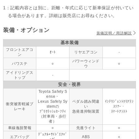
1：記載内容とは別に、距離・年式に応じて新車保証が付いてい
る場合があります。詳細は販売店にお尋ねください。
装備・オプション
装備説明／用語解説
基本装備
フロントエアコ
ｵｰﾄ
リヤエアコン
-
ン
パワーウィンド
パワステ
○
○
ウ
アイドリングス
-
トップ
安全・視界
Toyota Safety S
ense・
Lexus Safety Sy
ペダル踏み間違
ｲﾝﾃﾘｼﾞｪﾝﾄｸﾘｱﾗﾝ
衝突被害軽減ブ
stemの
い
ｽｿﾅｰ・
レーキ
ﾌﾟﾘｸﾗｯｼｭｾｰﾌﾃｨ
急発進抑制装置
ｽﾏｰﾄｱｼｽﾄ
（対車両・歩行
者）
車線逸脱警報
○
先進ライト
○
ﾃﾞｭｱﾙ+ｻｲﾄﾞｴｱﾊﾞ
エアバッグ
ABS
○