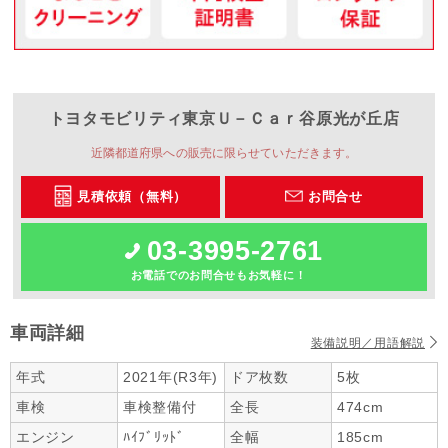
トヨタモビリティ東京
Ｕ－Ｃａｒ谷原光が丘店
近隣都道府県への販売に限らせていただきます。
見積依頼（無料）
お問合せ
03-3995-2761
お電話でのお問合せもお気軽に！
車両詳細
装備説明／用語解説
年式
2021年(R3年)
ドア枚数
5枚
車検
車検整備付
全長
474cm
エンジン
ﾊｲﾌﾞﾘｯﾄﾞ
全幅
185cm