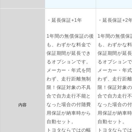
延長保証+1年
延長保証+2
1年間の無償保証の後
1年間の無償保
も、わずかな料金で
も、わずかな
保証期間が延長でき
保証期間が延
るオプションです。
るオプション
メーカー・年式を問
メーカー・年
わず、走行距離無制
わず、走行距
限！保証対象の不具
限！保証対象
合で自力走行不能と
合で自力走行
なった場合の付随費
なった場合の
内容
用保証が納車時から
用保証が納車
自動セット。
自動セット。
トヨタならではの幅
トヨタならで