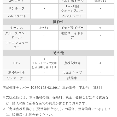
3列シート
-
アルミホイール
純正ｱﾙﾐ
1⇔2列目
サンルーフ
-
-
ウォークスルー
フルフラット
-
ベンチシート
-
操作性
キーレス
ｽﾏｰﾄｷ-
イモビライザー
○
クルーズコント
電動スライドド
○
-
ロール
ア
リモコンスター
-
ター
その他
○
ETC
点検記録簿
○
※セットアップ費用
は別途申し受けます
寒冷地仕様
-
ウェルキャブ
-
ワンオーナー
-
試乗車
-
店舗管理ナンバー【0360123N31991】車台番号（下3桁）【584】
支払総額には、車両価格の他、保険料、税金、登録などに伴う費用な
ど、購入の際に必要な全ての費用が含まれております。
「定期点検整備なし(要整備箇所あり)」の場合、整備箇所につきまして
は、販売店へお問合せください。