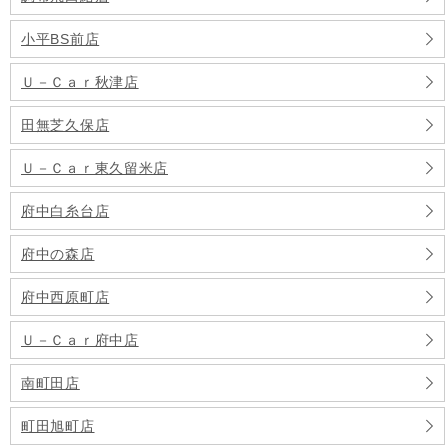
小平BS前店
Ｕ－Ｃａｒ秋津店
田無芝久保店
Ｕ－Ｃａｒ東久留米店
府中白糸台店
府中の森店
府中西原町店
Ｕ－Ｃａｒ府中店
南町田店
町田旭町店