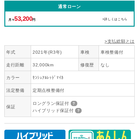
通常ローン
53,200
>詳しくはこちら
月々
円
>支払総額とは
年式
2021年(R3年)
車検
車検整備付
走行距離
32,000km
修復歴
なし
カラー
ｾﾝｼｭｱﾙﾚｯﾄﾞﾏｲｶ
法定整備
定期点検整備付
ロングラン保証付
保証
ハイブリッド保証付