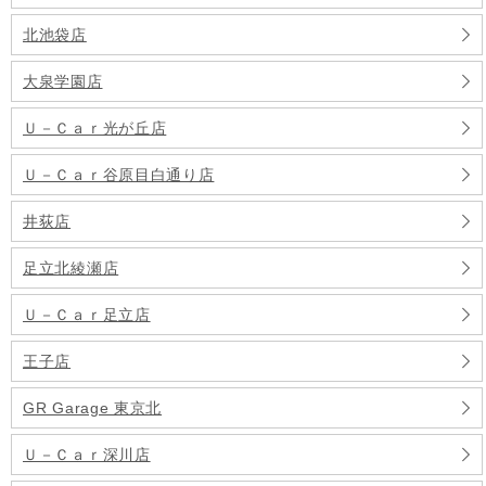
北池袋店
大泉学園店
Ｕ－Ｃａｒ光が丘店
Ｕ－Ｃａｒ谷原目白通り店
井荻店
足立北綾瀬店
Ｕ－Ｃａｒ足立店
王子店
GR Garage 東京北
Ｕ－Ｃａｒ深川店