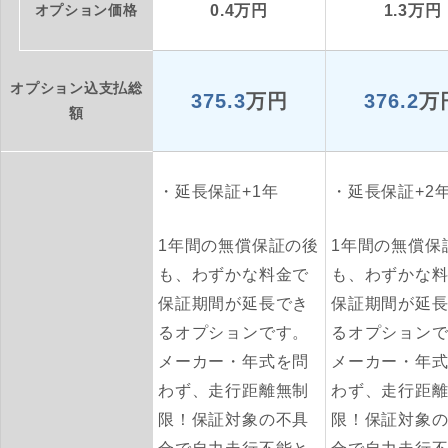
オプション価格
0.4万円
1.3万円
オプション込支払総
375.3
万円
376.2
万
額
延長保証+1年
延長保証+2
1年間の無償保証の後
1年間の無償保
も、わずかな料金で
も、わずかな
保証期間が延長でき
保証期間が延
るオプションです。
るオプション
メーカー・年式を問
メーカー・年
わず、走行距離無制
わず、走行距
限！保証対象の不具
限！保証対象