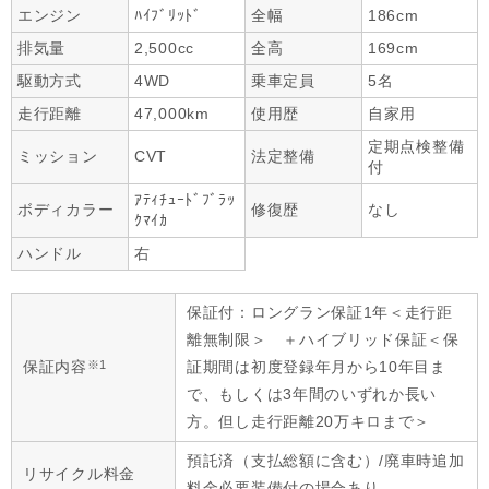
エンジン
ﾊｲﾌﾞﾘｯﾄﾞ
全幅
186cm
排気量
2,500cc
全高
169cm
駆動方式
4WD
乗車定員
5名
走行距離
47,000km
使用歴
自家用
定期点検整備
ミッション
CVT
法定整備
付
ｱﾃｨﾁｭｰﾄﾞﾌﾞﾗｯ
ボディカラー
修復歴
なし
ｸﾏｲｶ
ハンドル
右
保証付：ロングラン保証1年＜走行距
離無制限＞ ＋ハイブリッド保証＜保
※1
保証内容
証期間は初度登録年月から10年目ま
で、もしくは3年間のいずれか長い
方。但し走行距離20万キロまで＞
預託済（支払総額に含む）/廃車時追加
リサイクル料金
料金必要装備付の場合あり