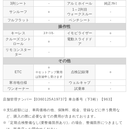
3列シート
-
アルミホイール
純正ｱﾙﾐ
1⇔2列目
サンルーフ
○
-
ウォークスルー
フルフラット
-
ベンチシート
-
操作性
キーレス
ｽﾏｰﾄｷ-
イモビライザー
○
クルーズコント
電動スライドド
○
-
ロール
ア
リモコンスター
-
ター
その他
○
ETC
点検記録簿
○
※セットアップ費用
は別途申し受けます
寒冷地仕様
-
ウェルキャブ
-
ワンオーナー
○
試乗車
-
店舗管理ナンバー【0360125A19737】車台番号（下3桁）【963】
支払総額には、車両価格の他、保険料、税金、登録などに伴う費用な
ど、購入の際に必要な全ての費用が含まれております。
「定期点検整備なし(要整備箇所あり)」の場合、整備箇所につきまして