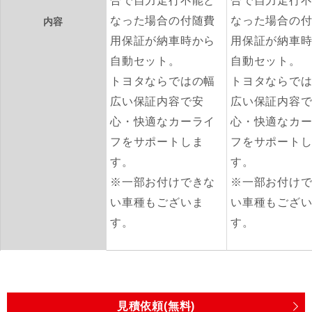
合で自力走行不能と
合で自力走行
なった場合の付随費
なった場合の
内容
用保証が納車時から
用保証が納車
自動セット。
自動セット。
トヨタならではの幅
トヨタならで
広い保証内容で安
広い保証内容
心・快適なカーライ
心・快適なカ
フをサポートしま
フをサポート
す。
す。
※一部お付けできな
※一部お付け
い車種もございま
い車種もござ
す。
す。
見積依頼(無料)