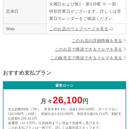
火曜日および第1・第3月曜 ※ 一部、
定休日
特別営業日がございます。詳しくは営
業日カレンダーをご確認ください
Web
このお店のウェブページを見る
このお店の詳細情報を見る
このお店で商談できるクルマを見る
この販売店で商談できるクルマを見る
おすすめ支払プラン
通常ローン
26,100
月々
円
・支払回数84回（7年）、実質年率6.1%、頭金1,000,000円、ボーナス払い
100,000円（14回）、割賦元金2,624,000円、初回支払額29,711円、割賦支
払総額4,230,611円
・諸費用（12.5万円）を登録時までに現金で別途申し受けます。
・
このお支払プランは一例です。詳しくは販売店スタッフまで。