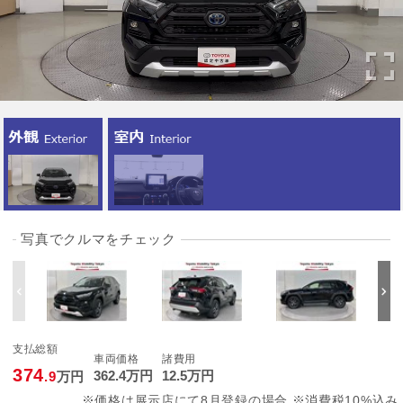
写真でクルマをチェック
支払総額
車両価格
諸費用
374
362
.4
万円
12
.5
万円
.9
万円
※価格は展示店にて8月登録の場合 ※消費税10%込み