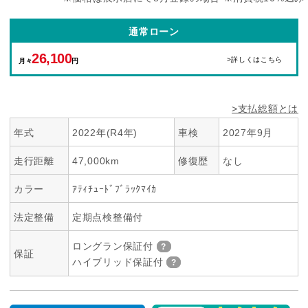
通常ローン
26,100
>詳しくはこちら
月々
円
>支払総額とは
年式
2022年(R4年)
車検
2027年9月
走行距離
47,000km
修復歴
なし
カラー
ｱﾃｨﾁｭｰﾄﾞﾌﾞﾗｯｸﾏｲｶ
法定整備
定期点検整備付
ロングラン保証付
保証
ハイブリッド保証付