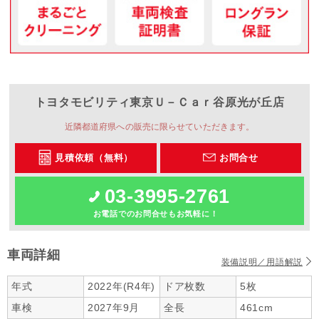
トヨタモビリティ東京
Ｕ－Ｃａｒ谷原光が丘店
近隣都道府県への販売に限らせていただきます。
見積依頼（無料）
お問合せ
03-3995-2761
お電話でのお問合せもお気軽に！
車両詳細
装備説明／用語解説
年式
2022年(R4年)
ドア枚数
5枚
車検
2027年9月
全長
461cm