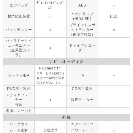
ﾃﾞｭｱﾙ+ｻｲﾄﾞｴｱﾊﾞ
エアバッグ
ABS
○
ｯｸﾞ
ヘッドランプ
横滑防止装置
○
LED
(HID/LED)
ブラインドスポ
バックモニター
○
ットモニター
○
（後側方検知）
パノラミックビ
ューモニター
ドライブレコー
○
-
（全周囲カメ
ダー
ラ）
ナビ・オーディオ
T-Connectﾅﾋﾞ
※サービス利用には
カーナビ/DA
TV
-
有償での契約が必要
な場合があります。
DVD再生装置
-
CD再生装置
-
メディアプレイ
ヤー
○
後席モニター
-
接続
電源コンセント
-
外装
ローダウン
-
エアロパーツ
-
シート素材
合成皮革
パワーシート
○