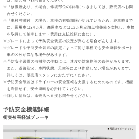
は、販売店へお問合せください。
「修復歴あり」の場合、修復部位の詳細につきましては、販売店へお問
合せください。
「車検整備付」の場合、車検の有効期限が切れているため、納車時まで
に、乗用車は24ヵ月、
商用車などは12ヵ月定期点検整備を実施し、車検
を取得して納車します（費用は支払総額に含む）。
グレードによって予防安全装置の設定が異なる場合があります。
グレードや予防安全装置の設定によって同じ車種でも安全運転サポート
車の区分が異なる場合があります。
予防安全装置の各機能の作動には、速度や対象物等の条件があります。
また、道路状況、車両状態、天候等により作動しない場合があります。
詳しくは、販売店スタッフにおたずねください。
予防安全装置はドライバーの安全運転を支援するためのものです。機能
を過信せず、安全運転を心掛けてください。
詳しい情報は、販売店へ直接お問合せください。
予防安全機能詳細
衝突被害軽減ブレーキ