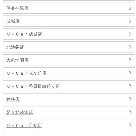
渋谷神泉店
成城店
Ｕ－Ｃａｒ成城店
北池袋店
大泉学園店
Ｕ－Ｃａｒ光が丘店
Ｕ－Ｃａｒ谷原目白通り店
井荻店
足立北綾瀬店
Ｕ－Ｃａｒ足立店