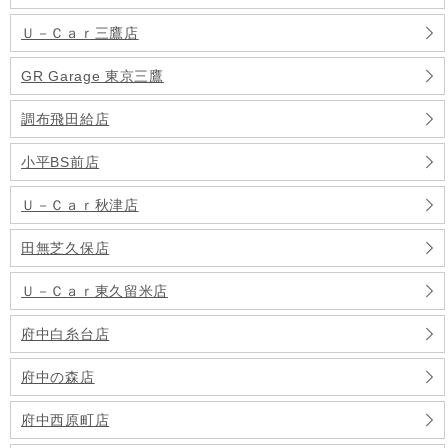
Ｕ－Ｃａｒ三鷹店
GR Garage 東京三鷹
調布飛田給店
小平BS前店
Ｕ－Ｃａｒ秋津店
田無芝久保店
Ｕ－Ｃａｒ東久留米店
府中白糸台店
府中の森店
府中西原町店