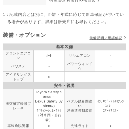
1：記載内容とは別に、距離・年式に応じて新車保証が付いてい
る場合があります。詳細は販売店にお尋ねください。
装備・オプション
装備説明／用語解説
基本装備
フロントエアコ
ｵｰﾄ
リヤエアコン
-
ン
パワーウィンド
パワステ
○
○
ウ
アイドリングス
○
トップ
安全・視界
Toyota Safety S
ense・
Lexus Safety Sy
ペダル踏み間違
ｲﾝﾃﾘｼﾞｪﾝﾄｸﾘｱﾗﾝ
衝突被害軽減ブ
stemの
い
ｽｿﾅｰ・
レーキ
ﾌﾟﾘｸﾗｯｼｭｾｰﾌﾃｨ
急発進抑制装置
ｽﾏｰﾄｱｼｽﾄ
（対車両・歩行
者）
車線逸脱警報
○
先進ライト
○