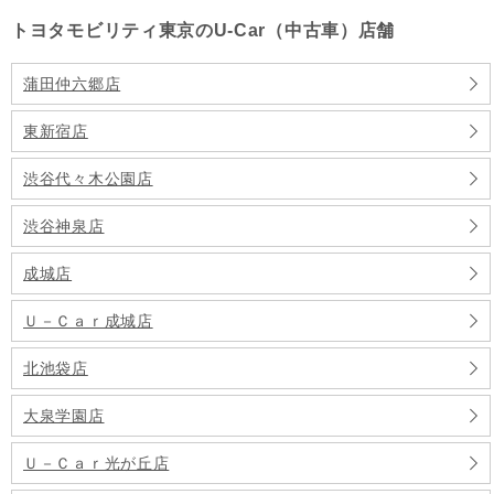
トヨタモビリティ東京のU-Car（中古車）店舗
蒲田仲六郷店
東新宿店
渋谷代々木公園店
渋谷神泉店
成城店
Ｕ－Ｃａｒ成城店
北池袋店
大泉学園店
Ｕ－Ｃａｒ光が丘店