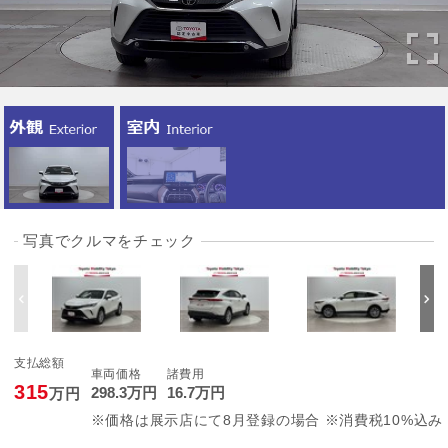
写真でクルマをチェック
支払総額
車両価格
諸費用
315
298
.3
万円
16
.7
万円
万円
※価格は展示店にて8月登録の場合 ※消費税10%込み