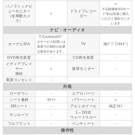
○
パノラミックビ
※記録媒体(SDカー
ューモニター
ドライブレコー
○
ド等)は別途ご購入
（全周囲カメ
ダー
いただく場合がござ
ラ）
います
ナビ・オーディオ
T-Connectﾅﾋﾞ
※サービス利用には
カーナビ/DA
TV
地ﾃﾞｼﾞ(ﾌﾙｾｸﾞ)
有償での契約が必要
な場合があります。
DVD再生装置
-
CD再生装置
-
メディアプレイ
ヤー
○
後席モニター
-
接続
電源コンセント
-
外装
ローダウン
-
エアロパーツ
-
シート素材
ﾓｹｯﾄ
パワーシート
○
3列シート
-
アルミホイール
純正ｱﾙﾐ
1⇔2列目
サンルーフ
-
-
ウォークスルー
フルフラット
-
ベンチシート
-
操作性