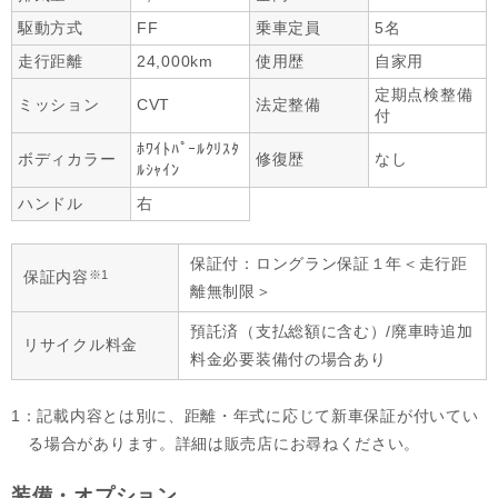
駆動方式
FF
乗車定員
5名
走行距離
24,000km
使用歴
自家用
定期点検整備
ミッション
CVT
法定整備
付
ﾎﾜｲﾄﾊﾟｰﾙｸﾘｽﾀ
ボディカラー
修復歴
なし
ﾙｼｬｲﾝ
ハンドル
右
保証付：ロングラン保証１年＜走行距
※1
保証内容
離無制限＞
預託済（支払総額に含む）/廃車時追加
リサイクル料金
料金必要装備付の場合あり
1：記載内容とは別に、距離・年式に応じて新車保証が付いてい
る場合があります。詳細は販売店にお尋ねください。
装備・オプション