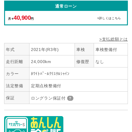
通常ローン
40,900
>詳しくはこちら
月々
円
>支払総額とは
年式
2021年(R3年)
車検
車検整備付
走行距離
24,000km
修復歴
なし
カラー
ﾎﾜｲﾄﾊﾟｰﾙｸﾘｽﾀﾙｼｬｲﾝ
法定整備
定期点検整備付
保証
ロングラン保証付