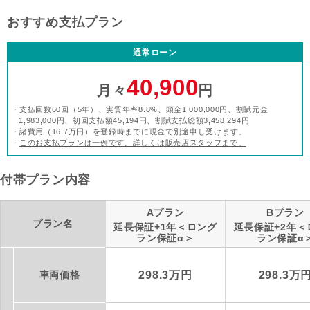
おすすめ支払プラン
通常ローン
40,900
月々
円
・支払回数60回（5年）、実質年率8.8%、頭金1,000,000円、割賦元金
1,983,000円、初回支払額45,194円、割賦支払総額3,458,294円
・諸費用（16.7万円）を登録時までに現金で別途申し受けます。
・
このお支払プランは一例です。詳しくは販売店スタッフまで。
付帯プラン内容
Aプラン
Bプラン
プラン名
延長保証+1年＜ロング
延長保証+2年＜
ラン保証α＞
ラン保証α
車両価格
298.3万円
298.3万