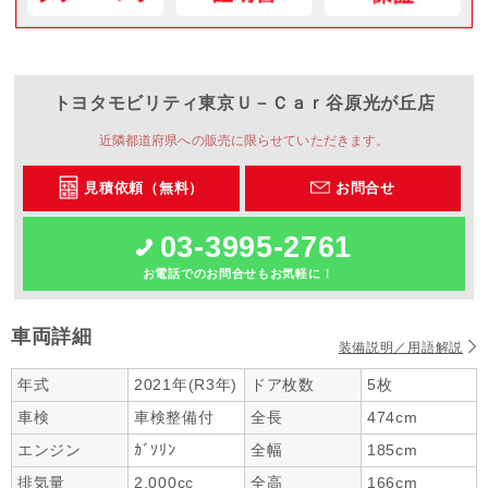
トヨタモビリティ東京
Ｕ－Ｃａｒ谷原光が丘店
近隣都道府県への販売に限らせていただきます。
見積依頼（無料）
お問合せ
03-3995-2761
お電話でのお問合せもお気軽に！
車両詳細
装備説明／用語解説
年式
2021年(R3年)
ドア枚数
5枚
車検
車検整備付
全長
474cm
エンジン
ｶﾞｿﾘﾝ
全幅
185cm
排気量
2,000cc
全高
166cm