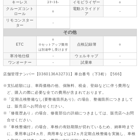
キーレス
ｽﾏｰﾄｷ-
イモビライザー
○
クルーズコント
電動スライドド
○
-
ロール
ア
リモコンスター
-
ター
その他
○
ETC
点検記録簿
○
※セットアップ費用
は別途申し受けます
寒冷地仕様
-
ウェルキャブ
-
ワンオーナー
-
試乗車
-
店舗管理ナンバー【0360136A32731】車台番号（下3桁）【566】
支払総額には、車両価格の他、保険料、税金、登録などに伴う費用な
ど、購入の際に必要な全ての費用が含まれております。
「定期点検整備なし(要整備箇所あり)」の場合、整備箇所につきまして
は、販売店へお問合せください。
「修復歴あり」の場合、修復部位の詳細につきましては、販売店へお問
合せください。
「車検整備付」の場合、車検の有効期限が切れているため、納車時まで
に、乗用車は24ヵ月、
商用車などは12ヵ月定期点検整備を実施し、車検