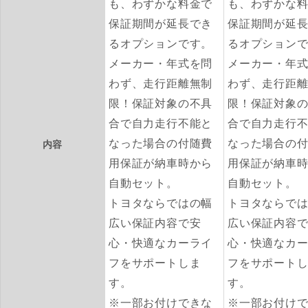
も、わずかな料金で
も、わずかな
保証期間が延長でき
保証期間が延
るオプションです。
るオプション
メーカー・年式を問
メーカー・年
わず、走行距離無制
わず、走行距
限！保証対象の不具
限！保証対象
合で自力走行不能と
合で自力走行
なった場合の付随費
なった場合の
内容
用保証が納車時から
用保証が納車
自動セット。
自動セット。
トヨタならではの幅
トヨタならで
広い保証内容で安
広い保証内容
心・快適なカーライ
心・快適なカ
フをサポートしま
フをサポート
す。
す。
※一部お付けできな
※一部お付け