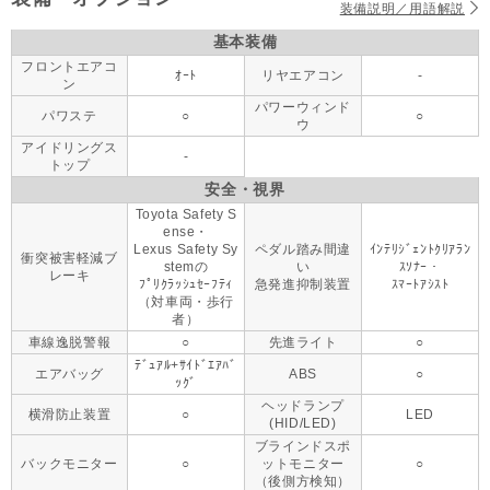
装備説明／用語解説
基本装備
フロントエアコ
ｵｰﾄ
リヤエアコン
-
ン
パワーウィンド
パワステ
○
○
ウ
アイドリングス
-
トップ
安全・視界
Toyota Safety S
ense・
Lexus Safety Sy
ペダル踏み間違
ｲﾝﾃﾘｼﾞｪﾝﾄｸﾘｱﾗﾝ
衝突被害軽減ブ
stemの
い
ｽｿﾅｰ・
レーキ
ﾌﾟﾘｸﾗｯｼｭｾｰﾌﾃｨ
急発進抑制装置
ｽﾏｰﾄｱｼｽﾄ
（対車両・歩行
者）
車線逸脱警報
○
先進ライト
○
ﾃﾞｭｱﾙ+ｻｲﾄﾞｴｱﾊﾞ
エアバッグ
ABS
○
ｯｸﾞ
ヘッドランプ
横滑防止装置
○
LED
(HID/LED)
ブラインドスポ
バックモニター
○
ットモニター
○
（後側方検知）