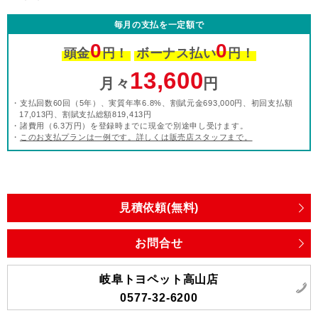
毎月の支払を一定額で
0
0
頭金
円！
ボーナス払い
円！
13,600
月々
円
・支払回数60回（5年）、実質年率6.8%、割賦元金693,000円、初回支払額
17,013円、割賦支払総額819,413円
・諸費用（6.3万円）を登録時までに現金で別途申し受けます。
・
このお支払プランは一例です。詳しくは販売店スタッフまで。
見積依頼(無料)
お問合せ
岐阜トヨペット高山店
0577-32-6200