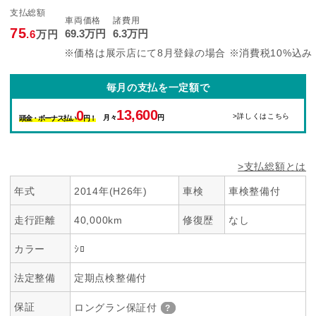
支払総額
車両価格
諸費用
75
69
.3
万円
6
.3
万円
.6
万円
※価格は展示店にて8月登録の場合 ※消費税10%込み
毎月の支払を一定額で
13,600
0
>詳しくはこちら
月々
円
頭金・ボーナス払い
円！
>支払総額とは
年式
2014年(H26年)
車検
車検整備付
走行距離
40,000km
修復歴
なし
カラー
ｼﾛ
法定整備
定期点検整備付
保証
ロングラン保証付