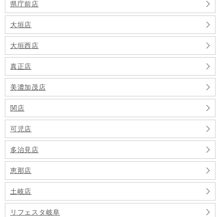
県庁前店
大垣店
大垣西店
真正店
美濃加茂店
関店
可児店
多治見店
恵那店
土岐店
リフェスタ岐阜