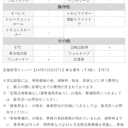
フルフラット
-
ベンチシート
-
操作性
キーレス
-
イモビライザー
-
クルーズコント
電動スライドド
-
-
ロール
ア
リモコンスター
-
ター
その他
ETC
-
点検記録簿
○
寒冷地仕様
-
ウェルキャブ
-
ワンオーナー
○
試乗車
-
店舗管理ナンバー【145013162271】車台番号（下3桁）【767】
支払総額には、車両価格の他、保険料、税金、登録などに伴う費用な
ど、購入の際に必要な全ての費用が含まれております。
「定期点検整備なし(要整備箇所あり)」の場合、整備箇所につきまして
は、販売店へお問合せください。
「修復歴あり」の場合、修復部位の詳細につきましては、販売店へお問
合せください。
「車検整備付」の場合、車検の有効期限が切れているため、納車時まで
に、乗用車は24ヵ月、
商用車などは12ヵ月定期点検整備を実施し、車検