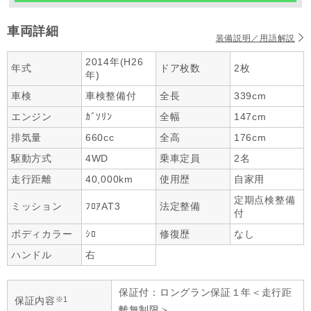
車両詳細
装備説明／用語解説
2014年(H26
年式
ドア枚数
2枚
年)
車検
車検整備付
全長
339cm
エンジン
ｶﾞｿﾘﾝ
全幅
147cm
排気量
660cc
全高
176cm
駆動方式
4WD
乗車定員
2名
走行距離
40,000km
使用歴
自家用
定期点検整備
ミッション
ﾌﾛｱAT3
法定整備
付
ボディカラー
ｼﾛ
修復歴
なし
ハンドル
右
保証付：ロングラン保証１年＜走行距
※1
保証内容
離無制限＞