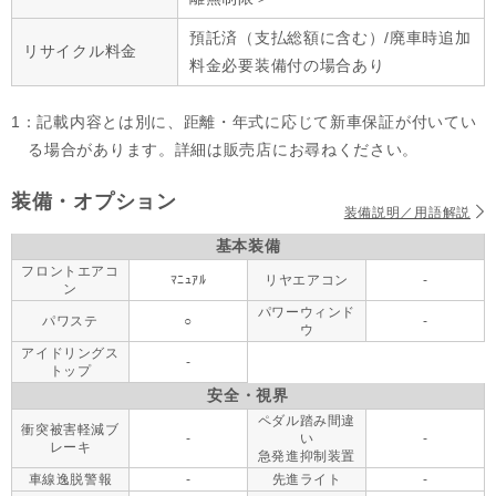
預託済（支払総額に含む）/廃車時追加
リサイクル料金
料金必要装備付の場合あり
1：記載内容とは別に、距離・年式に応じて新車保証が付いてい
る場合があります。詳細は販売店にお尋ねください。
装備・オプション
装備説明／用語解説
基本装備
フロントエアコ
ﾏﾆｭｱﾙ
リヤエアコン
-
ン
パワーウィンド
パワステ
○
-
ウ
アイドリングス
-
トップ
安全・視界
ペダル踏み間違
衝突被害軽減ブ
-
い
-
レーキ
急発進抑制装置
車線逸脱警報
-
先進ライト
-