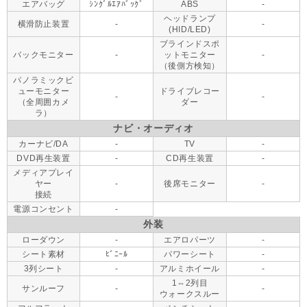
エアバッグ
ｼﾝｸﾞﾙｴｱﾊﾞｯｸﾞ
ABS
-
ヘッドランプ
横滑防止装置
-
-
(HID/LED)
ブラインドスポ
バックモニター
-
ットモニター
-
（後側方検知）
パノラミックビ
ューモニター
ドライブレコー
-
-
（全周囲カメ
ダー
ラ）
ナビ・オーディオ
カーナビ/DA
-
TV
-
DVD再生装置
-
CD再生装置
-
メディアプレイ
ヤー
-
後席モニター
-
接続
電源コンセント
-
外装
ローダウン
-
エアロパーツ
-
シート素材
ﾋﾞﾆｰﾙ
パワーシート
-
3列シート
-
アルミホイール
-
1⇔2列目
サンルーフ
-
-
ウォークスルー