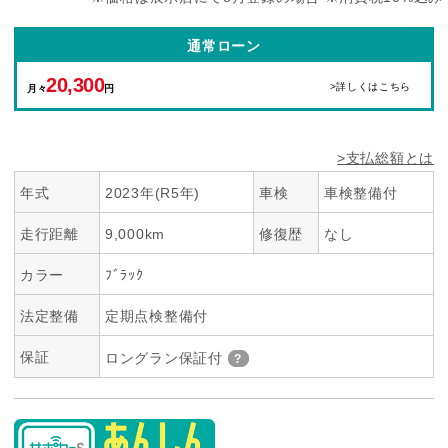
通常ローン
20,300
>詳しくはこちら
月々
円
>支払総額とは
年式
2023年(R5年)
車検
車検整備付
走行距離
9,000km
修復歴
なし
カラー
ﾌﾞﾗｯｸ
法定整備
定期点検整備付
保証
ロングラン保証付