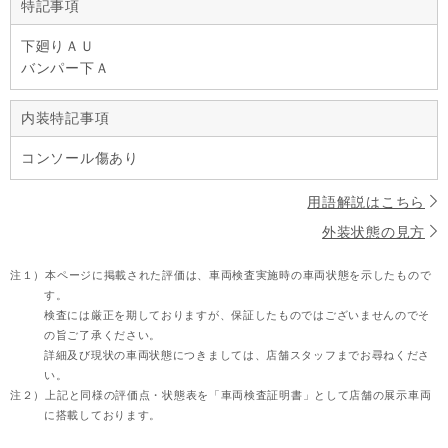
特記事項
下廻りＡＵ
バンパー下Ａ
内装特記事項
コンソール傷あり
用語解説はこちら
外装状態の見方
注１）
本ページに掲載された評価は、車両検査実施時の車両状態を示したもので
す。
検査には厳正を期しておりますが、保証したものではございませんのでそ
の旨ご了承ください。
詳細及び現状の車両状態につきましては、店舗スタッフまでお尋ねくださ
い。
注２）
上記と同様の評価点・状態表を「車両検査証明書」として店舗の展示車両
に搭載しております。