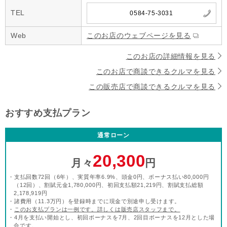
TEL
0584-75-3031
Web
このお店のウェブページを見る
このお店の詳細情報を見る
このお店で商談できるクルマを見る
この販売店で商談できるクルマを見る
おすすめ支払プラン
通常ローン
20,300
月々
円
・支払回数72回（6年）、実質年率6.9%、頭金0円、ボーナス払い80,000円
（12回）、割賦元金1,780,000円、初回支払額21,219円、割賦支払総額
2,178,919円
・諸費用（11.3万円）を登録時までに現金で別途申し受けます。
・
このお支払プランは一例です。詳しくは販売店スタッフまで。
・4月を支払い開始とし、初回ボーナスを7月、2回目ボーナスを12月とした場
合です。