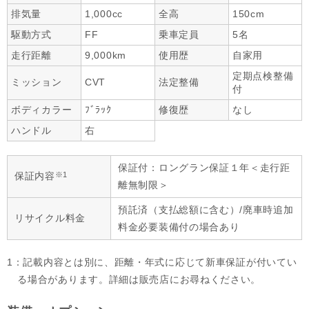
排気量
1,000cc
全高
150cm
駆動方式
FF
乗車定員
5名
走行距離
9,000km
使用歴
自家用
定期点検整備
ミッション
CVT
法定整備
付
ボディカラー
ﾌﾞﾗｯｸ
修復歴
なし
ハンドル
右
保証付：ロングラン保証１年＜走行距
※1
保証内容
離無制限＞
預託済（支払総額に含む）/廃車時追加
リサイクル料金
料金必要装備付の場合あり
1：記載内容とは別に、距離・年式に応じて新車保証が付いてい
る場合があります。詳細は販売店にお尋ねください。