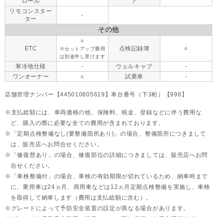
ロール
ア
リモコンスター
-
ター
その他
○
ETC
点検記録簿
○
※セットアップ費用
は別途申し受けます
寒冷地仕様
-
ウェルキャブ
-
ワンオーナー
○
試乗車
-
店舗管理ナンバー【445010805619】車台番号（下3桁）【998】
支払総額には、車両価格の他、保険料、税金、登録などに伴う費用な
ど、購入の際に必要な全ての費用が含まれております。
「定期点検整備なし(要整備箇所あり)」の場合、整備箇所につきまして
は、販売店へお問合せください。
「修復歴あり」の場合、修復部位の詳細につきましては、販売店へお問
合せください。
「車検整備付」の場合、車検の有効期限が切れているため、納車時まで
に、乗用車は24ヵ月、
商用車などは12ヵ月定期点検整備を実施し、車検
を取得して納車します（費用は支払総額に含む）。
グレードによって予防安全装置の設定が異なる場合があります。