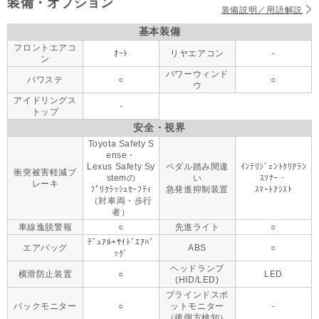
装備・オプション
装備説明／用語解説
基本装備
フロントエアコ
ｵｰﾄ
リヤエアコン
-
ン
パワーウィンド
パワステ
○
○
ウ
アイドリングス
-
トップ
安全・視界
Toyota Safety S
ense・
Lexus Safety Sy
ペダル踏み間違
ｲﾝﾃﾘｼﾞｪﾝﾄｸﾘｱﾗﾝ
衝突被害軽減ブ
stemの
い
ｽｿﾅｰ・
レーキ
ﾌﾟﾘｸﾗｯｼｭｾｰﾌﾃｨ
急発進抑制装置
ｽﾏｰﾄｱｼｽﾄ
（対車両・歩行
者）
車線逸脱警報
○
先進ライト
○
ﾃﾞｭｱﾙ+ｻｲﾄﾞｴｱﾊﾞ
エアバッグ
ABS
○
ｯｸﾞ
ヘッドランプ
横滑防止装置
○
LED
(HID/LED)
ブラインドスポ
バックモニター
○
ットモニター
-
（後側方検知）