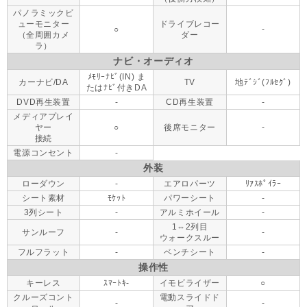
パノラミックビ
ューモニター
ドライブレコー
○
-
（全周囲カメ
ダー
ラ）
ナビ・オーディオ
ﾒﾓﾘｰﾅﾋﾞ(IN) ま
カーナビ/DA
TV
地ﾃﾞｼﾞ(ﾌﾙｾｸﾞ)
たはﾅﾋﾞ付きDA
DVD再生装置
-
CD再生装置
-
メディアプレイ
ヤー
○
後席モニター
-
接続
電源コンセント
-
外装
ローダウン
-
エアロパーツ
ﾘｱｽﾎﾟｲﾗｰ
シート素材
ﾓｹｯﾄ
パワーシート
-
3列シート
-
アルミホイール
-
1⇔2列目
サンルーフ
-
-
ウォークスルー
フルフラット
-
ベンチシート
-
操作性
キーレス
ｽﾏｰﾄｷ-
イモビライザー
○
クルーズコント
電動スライドド
-
-