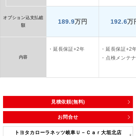
オプション込支払総
189.9
万円
192.6
万
額
延長保証+2年
延長保証+2
内容
点検メンテ
見積依頼(無料)
お問合せ
トヨタカローラネッツ岐阜Ｕ－Ｃａｒ大垣北店