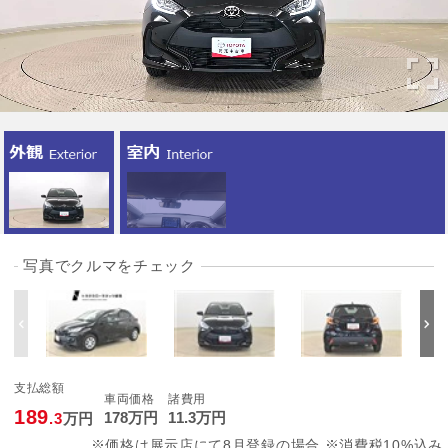
写真でクルマをチェック
支払総額
車両価格
諸費用
189
178
万円
11
.3
万円
.3
万円
※価格は展示店にて8月登録の場合 ※消費税10%込み