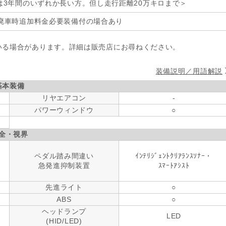
は3年間のいずれか長い方。但し走行距離20万キロまで＞
廃車時追加料金必要装備付の場合あり
いる場合があります。詳細は販売店にお尋ねください。
装備説明／用語解説
基本装備
リヤエアコン
-
パワーウィンドウ
○
全・視界
ペダル踏み間違い
ｲﾝﾃﾘｼﾞｪﾝﾄｸﾘｱﾗﾝｽｿﾅｰ・
急発進抑制装置
ｽﾏｰﾄｱｼｽﾄ
先進ライト
○
ABS
○
ヘッドランプ
LED
(HID/LED)