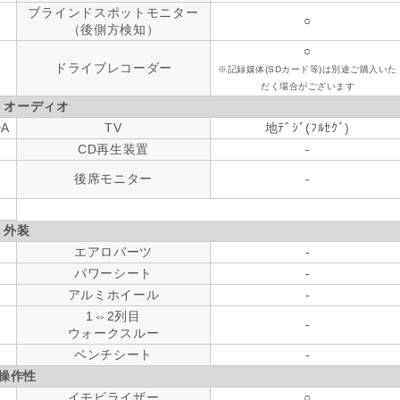
ブラインドスポットモニター
○
（後側方検知）
○
ドライブレコーダー
※記録媒体(SDカード等)は別途ご購入いた
だく場合がございます
・オーディオ
DA
TV
地ﾃﾞｼﾞ(ﾌﾙｾｸﾞ)
CD再生装置
-
後席モニター
-
外装
エアロパーツ
-
パワーシート
-
アルミホイール
-
1⇔2列目
-
ウォークスルー
ベンチシート
-
操作性
イモビライザー
○