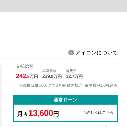
アイコンについて
支払総額
車両価格
諸費用
242
229
12
.5
万円
.8
万円
.7
万円
※価格は展示店にて8月登録の場合 ※消費税10%込み
通常ローン
13,600
>詳しくはこちら
月々
円