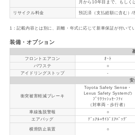
月から10年目まで、もしく
リサイクル料金
預託済（支払総額に含む）/
1：記載内容とは別に、距離・年式に応じて新車保証が付いて
装備・オプション
フロントエアコン
ｵｰﾄ
パワステ
○
アイドリングストップ
-
安
Toyota Safety Sense・
Lexus Safety Systemの
衝突被害軽減ブレーキ
ﾌﾟﾘｸﾗｯｼｭｾｰﾌﾃｨ
（対車両・歩行者）
車線逸脱警報
○
エアバッグ
ﾃﾞｭｱﾙ+ｻｲﾄﾞｴｱﾊﾞｯｸﾞ
横滑防止装置
○