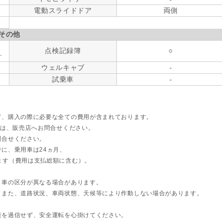
電動スライドドア
両側
その他
点検記録簿
○
す
ウェルキャブ
-
試乗車
-
ど、購入の際に必要な全ての費用が含まれております。
ては、販売店へお問合せください。
問合せください。
に、乗用車は24ヵ月、
ます（費用は支払総額に含む）。
ト車の区分が異なる場合があります。
。また、道路状況、車両状態、天候等により作動しない場合があります。
能を過信せず、安全運転を心掛けてください。