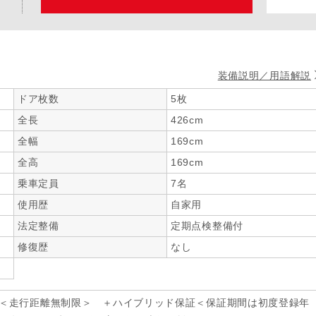
装備説明／用語解説
ドア枚数
5枚
全長
426cm
全幅
169cm
全高
169cm
乗車定員
7名
使用歴
自家用
法定整備
定期点検整備付
修復歴
なし
年＜走行距離無制限＞ ＋ハイブリッド保証＜保証期間は初度登録年