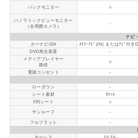
バックモニター
○
パノラミックビューモニター
-
（全周囲カメラ）
ナビ
カーナビ/DA
ﾒﾓﾘｰﾅﾋﾞ(IN) またはﾅﾋﾞ付き
DVD再生装置
-
メディアプレイヤー
○
接続
電源コンセント
-
ローダウン
-
シート素材
ﾓｹｯﾄ
3列シート
○
サンルーフ
-
フルフラット
-
キーレス
ｽﾏｰﾄｷ-