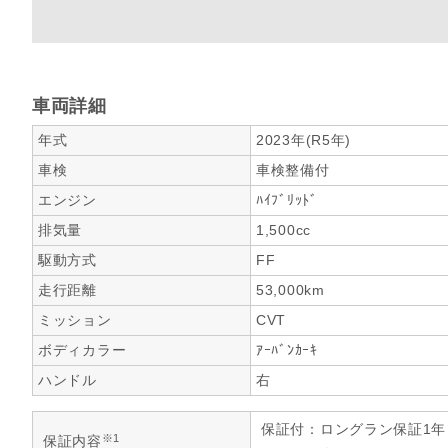
車両詳細
年式
2023年(R5年)
車検
車検整備付
エンジン
ﾊｲﾌﾞﾘｯﾄﾞ
排気量
1,500cc
駆動方式
FF
走行距離
53,000km
ミッション
CVT
ボディカラー
ｱｰﾊﾞﾝｶｰｷ
ハンドル
右
保証付：ロングラン保証1
※1
保証内容