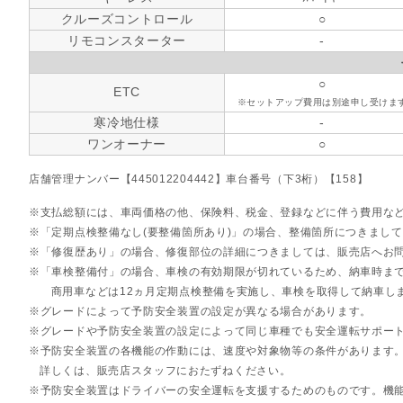
クルーズコントロール
○
リモコンスターター
-
○
ETC
※セットアップ費用は別途申し受けま
寒冷地仕様
-
ワンオーナー
○
店舗管理ナンバー【445012204442】車台番号（下3桁）【158】
支払総額には、車両価格の他、保険料、税金、登録などに伴う費用な
「定期点検整備なし(要整備箇所あり)」の場合、整備箇所につきまし
「修復歴あり」の場合、修復部位の詳細につきましては、販売店へお
「車検整備付」の場合、車検の有効期限が切れているため、納車時まで
商用車などは12ヵ月定期点検整備を実施し、車検を取得して納車し
グレードによって予防安全装置の設定が異なる場合があります。
グレードや予防安全装置の設定によって同じ車種でも安全運転サポー
予防安全装置の各機能の作動には、速度や対象物等の条件があります
詳しくは、販売店スタッフにおたずねください。
予防安全装置はドライバーの安全運転を支援するためのものです。機