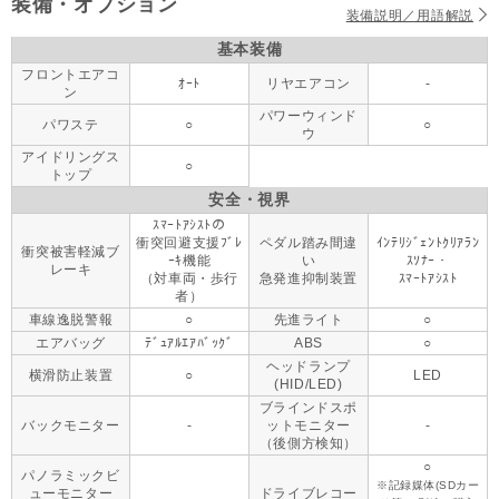
装備・オプション
装備説明／用語解説
基本装備
フロントエアコ
ｵｰﾄ
リヤエアコン
-
ン
パワーウィンド
パワステ
○
○
ウ
アイドリングス
○
トップ
安全・視界
ｽﾏｰﾄｱｼｽﾄの
衝突回避支援ﾌﾞﾚ
ペダル踏み間違
ｲﾝﾃﾘｼﾞｪﾝﾄｸﾘｱﾗﾝ
衝突被害軽減ブ
ｰｷ機能
い
ｽｿﾅｰ・
レーキ
（対車両・歩行
急発進抑制装置
ｽﾏｰﾄｱｼｽﾄ
者）
車線逸脱警報
○
先進ライト
○
エアバッグ
ﾃﾞｭｱﾙｴｱﾊﾞｯｸﾞ
ABS
○
ヘッドランプ
横滑防止装置
○
LED
(HID/LED)
ブラインドスポ
バックモニター
-
ットモニター
-
（後側方検知）
○
パノラミックビ
※記録媒体(SDカー
ューモニター
ドライブレコー