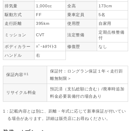
排気量
1,000cc
全高
173cm
駆動方式
FF
乗車定員
5名
走行距離
395km
使用歴
自家用
定期点検整備
ミッション
CVT
法定整備
付
ボディカラー
ﾊﾟｰﾙﾎﾜｲﾄ3
修復歴
なし
ハンドル
右
保証付：ロングラン保証１年＜走行距
※1
保証内容
離無制限＞
預託済（支払総額に含む）/廃車時追加
リサイクル料金
料金必要装備付の場合あり
1：記載内容とは別に、距離・年式に応じて新車保証が付いてい
る場合があります。詳細は販売店にお尋ねください。