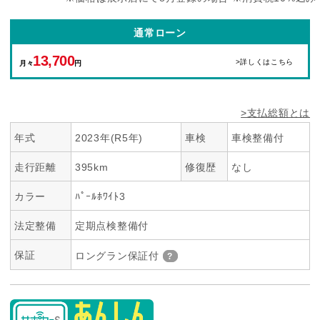
通常ローン
13,700
>詳しくはこちら
月々
円
>支払総額とは
年式
2023年(R5年)
車検
車検整備付
走行距離
395km
修復歴
なし
カラー
ﾊﾟｰﾙﾎﾜｲﾄ3
法定整備
定期点検整備付
保証
ロングラン保証付