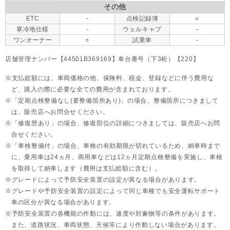
その他
ETC
-
点検記録簿
○
寒冷地仕様
-
ウェルキャブ
-
ワンオーナー
○
試乗車
-
店舗管理ナンバー【44501B369169】車台番号（下3桁）【220】
支払総額には、車両価格の他、保険料、税金、登録などに伴う費用な
ど、購入の際に必要な全ての費用が含まれております。
「定期点検整備なし(要整備箇所あり)」の場合、整備箇所につきまして
は、販売店へお問合せください。
「修復歴あり」の場合、修復部位の詳細につきましては、販売店へお問
合せください。
「車検整備付」の場合、車検の有効期限が切れているため、納車時まで
に、乗用車は24ヵ月、
商用車などは12ヵ月定期点検整備を実施し、車検
を取得して納車します（費用は支払総額に含む）。
グレードによって予防安全装置の設定が異なる場合があります。
グレードや予防安全装置の設定によって同じ車種でも安全運転サポート
車の区分が異なる場合があります。
予防安全装置の各機能の作動には、速度や対象物等の条件があります。
また、道路状況、車両状態、天候等により作動しない場合があります。