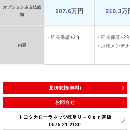
オプション込支払総
207.6
万円
210.3
万
額
延長保証+2年
延長保証+2
内容
点検メンテ
見積依頼(無料)
お問合せ
トヨタカローラネッツ岐阜Ｕ－Ｃａｒ関店
0575-21-2180