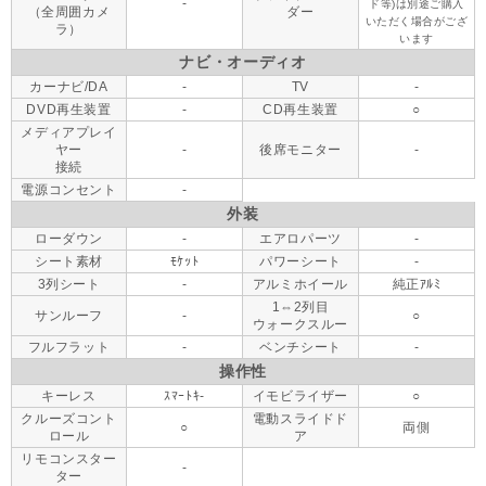
-
ド等)は別途ご購入
（全周囲カメ
ダー
いただく場合がござ
ラ）
います
ナビ・オーディオ
カーナビ/DA
-
TV
-
DVD再生装置
-
CD再生装置
○
メディアプレイ
ヤー
-
後席モニター
-
接続
電源コンセント
-
外装
ローダウン
-
エアロパーツ
-
シート素材
ﾓｹｯﾄ
パワーシート
-
3列シート
-
アルミホイール
純正ｱﾙﾐ
1⇔2列目
サンルーフ
-
○
ウォークスルー
フルフラット
-
ベンチシート
-
操作性
キーレス
ｽﾏｰﾄｷ-
イモビライザー
○
クルーズコント
電動スライドド
○
両側
ロール
ア
リモコンスター
-
ター