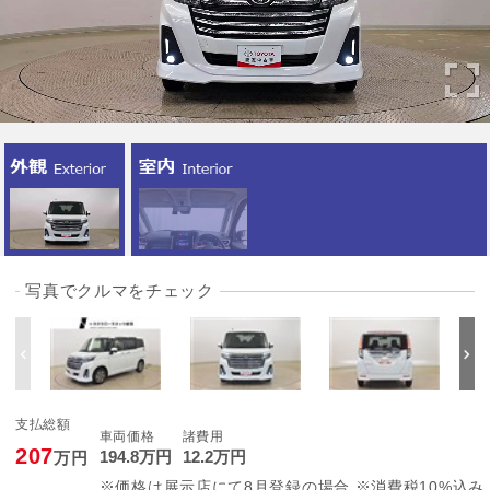
写真でクルマをチェック
支払総額
車両価格
諸費用
207
194
.8
万円
12
.2
万円
万円
※価格は展示店にて8月登録の場合 ※消費税10%込み