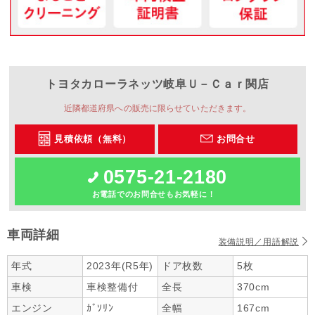
トヨタカローラネッツ岐阜
Ｕ－Ｃａｒ関店
近隣都道府県への販売に限らせていただきます。
見積依頼（無料）
お問合せ
0575-21-2180
お電話でのお問合せもお気軽に！
車両詳細
装備説明／用語解説
年式
2023年(R5年)
ドア枚数
5枚
車検
車検整備付
全長
370cm
エンジン
ｶﾞｿﾘﾝ
全幅
167cm