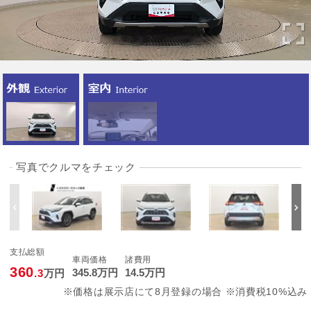
写真でクルマをチェック
支払総額
車両価格
諸費用
360
345
.8
万円
14
.5
万円
.3
万円
※価格は展示店にて8月登録の場合 ※消費税10%込み