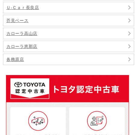
Ｕ‐Ｃａｒ長良店
芥見ベース
カローラ高山店
カローラ恵那店
各務原店