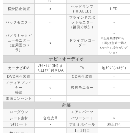
ｯｸﾞ
ヘッドランプ
横滑防止装置
○
LED
(HID/LED)
ブラインドスポ
バックモニター
○
ットモニター
○
（後側方検知）
○
パノラミックビ
※記録媒体(SDカー
ューモニター
ドライブレコー
○
ド等)は別途ご購入
（全周囲カメ
ダー
いただく場合がござ
ラ）
います
ナビ・オーディオ
ﾒﾓﾘｰﾅﾋﾞ(IN) ま
カーナビ/DA
TV
地ﾃﾞｼﾞ(ﾌﾙｾｸﾞ)
たはﾅﾋﾞ付きDA
DVD再生装置
-
CD再生装置
-
メディアプレイ
ヤー
○
後席モニター
-
接続
電源コンセント
-
外装
ローダウン
-
エアロパーツ
-
シート素材
合成皮革
パワーシート
○
3列シート
-
アルミホイール
純正ｱﾙﾐ
1⇔2列目