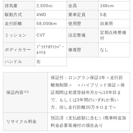
排気量
2,500cc
全高
168cm
駆動方式
4WD
乗車定員
5名
走行距離
58,000km
使用歴
自家用
定期点検整備
ミッション
CVT
法定整備
付
ﾌﾟﾗﾁﾅﾎﾜｲﾄﾊﾟｰ
ボディカラー
修復歴
なし
ﾙﾏｲｶ
ハンドル
右
保証付：ロングラン保証1年＜走行距
離無制限＞ ＋ハイブリッド保証＜保
※1
保証内容
証期間は初度登録年月から10年目ま
で、もしくは3年間のいずれか長い
方。但し走行距離20万キロまで＞
預託済（支払総額に含む）/廃車時追加
リサイクル料金
料金必要装備付の場合あり