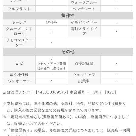
サンルーフ
-
-
ウォークスルー
フルフラット
-
ベンチシート
-
操作性
キーレス
ｽﾏｰﾄｷ-
イモビライザー
○
クルーズコント
電動スライドド
○
-
ロール
ア
リモコンスター
-
ター
その他
○
ETC
点検記録簿
-
※セットアップ費用
は別途申し受けます
寒冷地仕様
-
ウェルキャブ
-
ワンオーナー
○
試乗車
-
店舗管理ナンバー【44501B369576】車台番号（下3桁）【021】
支払総額には、車両価格の他、保険料、税金、登録などに伴う費用な
ど、購入の際に必要な全ての費用が含まれております。
「定期点検整備なし(要整備箇所あり)」の場合、整備箇所につきまして
は、販売店へお問合せください。
「修復歴あり」の場合、修復部位の詳細につきましては、販売店へお問