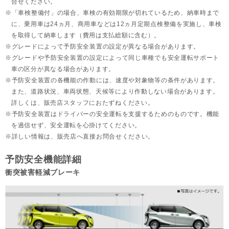
合せください。
「車検整備付」の場合、車検の有効期限が切れているため、納車時まで
に、乗用車は24ヵ月、
商用車などは12ヵ月定期点検整備を実施し、車検
を取得して納車します（費用は支払総額に含む）。
グレードによって予防安全装置の設定が異なる場合があります。
グレードや予防安全装置の設定によって同じ車種でも安全運転サポート
車の区分が異なる場合があります。
予防安全装置の各機能の作動には、速度や対象物等の条件があります。
また、道路状況、車両状態、天候等により作動しない場合があります。
詳しくは、販売店スタッフにおたずねください。
予防安全装置はドライバーの安全運転を支援するためのものです。機能
を過信せず、安全運転を心掛けてください。
詳しい情報は、販売店へ直接お問合せください。
予防安全機能詳細
衝突被害軽減ブレーキ