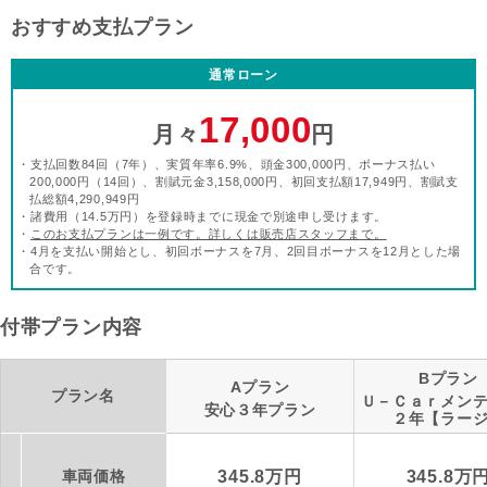
おすすめ支払プラン
通常ローン
17,000
月々
円
・支払回数84回（7年）、実質年率6.9%、頭金300,000円、ボーナス払い
200,000円（14回）、割賦元金3,158,000円、初回支払額17,949円、割賦支
払総額4,290,949円
・諸費用（14.5万円）を登録時までに現金で別途申し受けます。
・
このお支払プランは一例です。詳しくは販売店スタッフまで。
・4月を支払い開始とし、初回ボーナスを7月、2回目ボーナスを12月とした場
合です。
付帯プラン内容
Bプラン
Aプラン
プラン名
Ｕ－Ｃａｒメン
安心３年プラン
２年【ラー
車両価格
345.8万円
345.8万