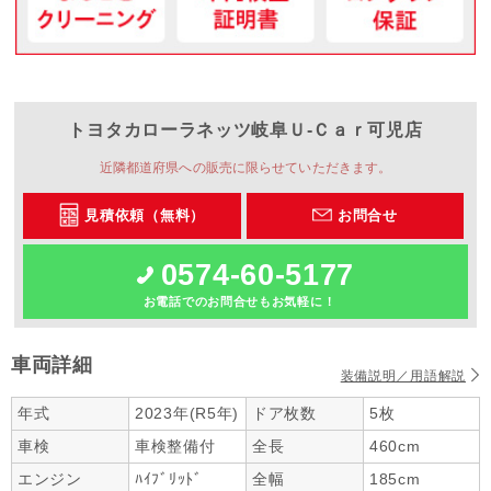
トヨタカローラネッツ岐阜
Ｕ‐Ｃａｒ可児店
近隣都道府県への販売に限らせていただきます。
見積依頼（無料）
お問合せ
0574-60-5177
お電話でのお問合せもお気軽に！
車両詳細
装備説明／用語解説
年式
2023年(R5年)
ドア枚数
5枚
車検
車検整備付
全長
460cm
エンジン
ﾊｲﾌﾞﾘｯﾄﾞ
全幅
185cm