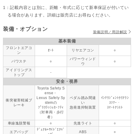
1：記載内容とは別に、距離・年式に応じて新車保証が付いてい
る場合があります。詳細は販売店にお尋ねください。
装備・オプション
装備説明／用語解説
基本装備
フロントエアコ
ｵｰﾄ
リヤエアコン
○
ン
パワーウィンド
パワステ
○
○
ウ
アイドリングス
-
トップ
安全・視界
Toyota Safety S
ense・
Lexus Safety Sy
ペダル踏み間違
ｲﾝﾃﾘｼﾞｪﾝﾄｸﾘｱﾗﾝ
衝突被害軽減ブ
stemの
い
ｽｿﾅｰ・
レーキ
ﾌﾟﾘｸﾗｯｼｭｾｰﾌﾃｨ
急発進抑制装置
ｽﾏｰﾄｱｼｽﾄ
（対車両・歩行
者）
車線逸脱警報
○
先進ライト
○
ﾃﾞｭｱﾙ+ｻｲﾄﾞｴｱﾊﾞ
エアバッグ
ABS
○