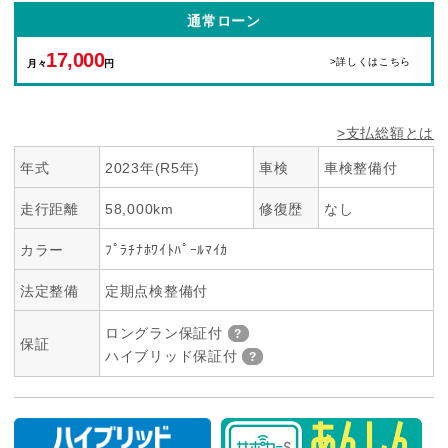
通常ローン
17,000
>詳しくはこちら
月々
円
>支払総額とは
年式
2023年(R5年)
車検
車検整備付
走行距離
58,000km
修復歴
なし
カラー
ﾌﾟﾗﾁﾅﾎﾜｲﾄﾊﾟｰﾙﾏｲｶ
法定整備
定期点検整備付
ロングラン保証付
保証
ハイブリッド保証付