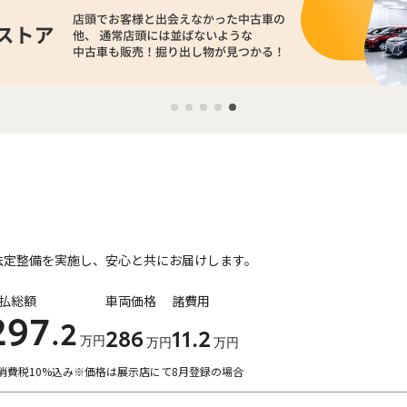
法定整備を実施し、安心と共にお届けします。
払総額
車両価格
諸費用
297
.2
286
11
.2
万円
万円
万円
消費税10%込み
※価格は展示店にて8月登録の場合