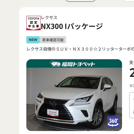
レクサス
NX300 Iパッケージ
レクサス自慢のＳＵＶ・ＮＸ３００☆２リッターターボ
支
※