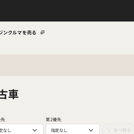
ジン
クルマを売る
中古車
優先
第2優先
定なし
指定なし