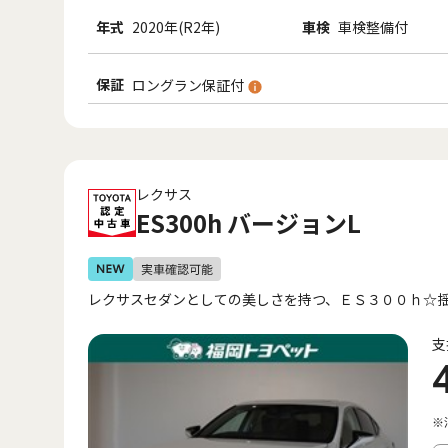
年式
2020年(R2年)
車検
車検整備付
保証
ロングラン保証付
レクサス
ES300h バージョンL
レクサスセダンとしての美しさを持つ、ＥＳ３００ｈ☆
支
※