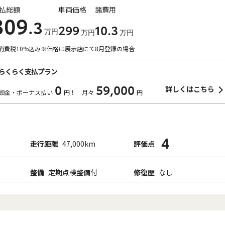
払総額
車両価格
諸費用
309
.3
299
10
.3
万円
万円
万円
消費税10%込み
※価格は展示店にて8月登録の場合
らくらく支払プラン
0
59,000
詳しくはこちら
頭金・ボーナス払い
円！
月々
円
4
走行距離
47,000km
評価点
整備
定期点検整備付
修復歴
なし