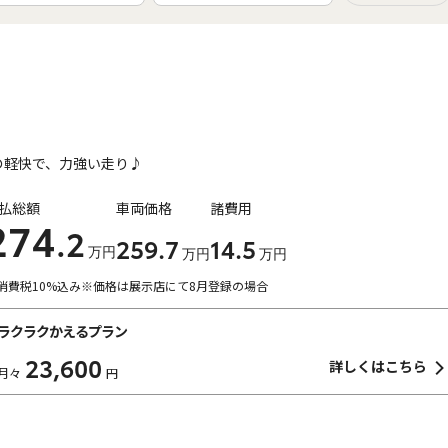
の軽快で、力強い走り♪
払総額
車両価格
諸費用
274
.2
259
.7
14
.5
万円
万円
万円
消費税10%込み
※価格は展示店にて8月登録の場合
ラクラクかえるプラン
23,600
詳しくはこちら
月々
円