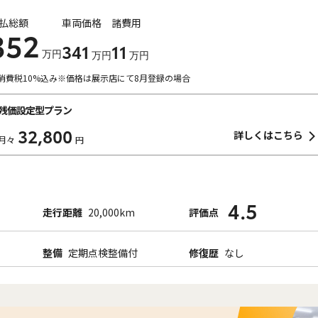
払総額
車両価格
諸費用
352
341
11
万円
万円
万円
消費税10%込み
※価格は展示店にて8月登録の場合
残価設定型プラン
32,800
詳しくはこちら
月々
円
4.5
走行距離
20,000km
評価点
整備
定期点検整備付
修復歴
なし