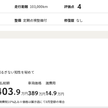
4
走行距離
103,000km
評価点
整備
定期点検整備付
修復歴
なし
揺るぎない知性を秘めて
払総額
車両価格
諸費用
403
.9
389
14
.9
万円
万円
万円
消費税10%込み
※価格は展示店にて8月登録の場合