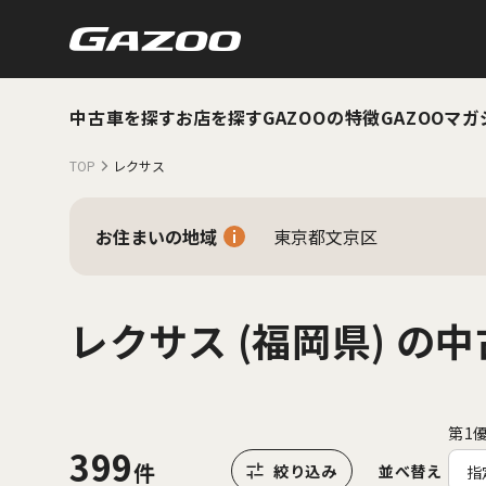
中古車を探す
お店を探す
GAZOOの特徴
GAZOOマガ
TOP
レクサス
お住まいの地域
東京都文京区
レクサス (福岡県) の
第1
399
並べ替え
指