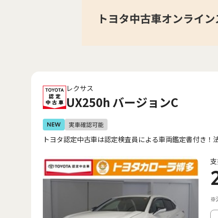
レクサス
UX250h バージョンC
トヨタ認定中古車は認定検査員による車両鑑定書付き！
支
※