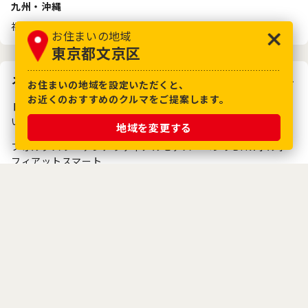
九州・沖縄
福岡県
佐賀県
長崎県
熊本県
大分県
宮崎県
鹿児島県
沖縄県
お住まいの地域
東京都文京区
メーカーから探す
お住まいの地域を設定いただくと、
お近くのおすすめのクルマをご提案します。
トヨタ
レクサス
日産
ホンダ
マツダ
三菱
スバル
ダイハツ
スズキ
いすゞ
日野
地域を変更する
フォルクスワーゲン
アウディ
メルセデス・ベンツ
BMW
ボルボ
フィアット
スマート
トヨタのクルマ買取り