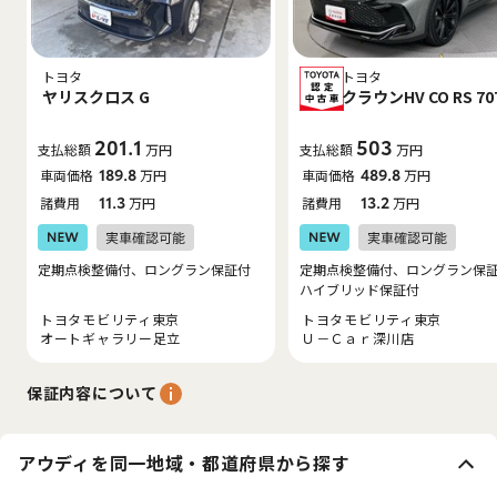
トヨタ
トヨタ
ヤリスクロス G
クラウンHV CO RS 70
201.1
503
支払総額
万円
支払総額
万円
車両価格
189.8
万円
車両価格
489.8
万円
諸費用
11.3
万円
諸費用
13.2
万円
定期点検整備付、ロングラン保証付
定期点検整備付、ロングラン保
ハイブリッド保証付
トヨタモビリティ東京
トヨタモビリティ東京
オートギャラリー足立
Ｕ－Ｃａｒ深川店
保証内容について
アウディを同一地域・都道府県から探す