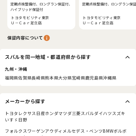
定期点検整備付、ロングラン保証付、
定期点検整備付、ロングラン保
ハイブリッド保証付
トヨタモビリティ東京
トヨタモビリティ東京
Ｕ－Ｃａｒ足立店
Ｕ－Ｃａｒ足立店
保証内容について
スバルを同一地域・都道府県から探す
九州・沖縄
福岡県
佐賀県
長崎県
熊本県
大分県
宮崎県
鹿児島県
沖縄県
メーカーから探す
トヨタ
レクサス
日産
ホンダ
マツダ
三菱
スバル
ダイハツ
スズキ
いすゞ
日野
フォルクスワーゲン
アウディ
メルセデス・ベンツ
BMW
ボルボ