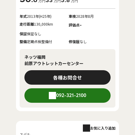
33
5
.8
万円
万円
万円
年式
2013年(H25年)
車検
2028年8月
走行距離
130,000km
-
評価点
保証
保証なし
整備
定期点検整備付
修復歴
なし
ネッツ福岡
前原アウトレットカーセンター
各種お問合せ
092-321-2100
お気に入り追加
スバル