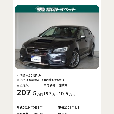
※消費税10%込み
※価格は展示店にて8月登録の場合
支払総額
車両価格
諸費用
207
.5
197
10
.5
万円
万円
万円
年式
2019年(H31年)
車検
2028年3月
走行距離
20,000km