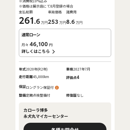
※消費税10%込み
※価格は展示店にて8月登録の場合
支払総額
車両価格
諸費用
261
.6
253
8
.6
万円
万円
万円
通常ローン
46,100
月々
円
詳しくはこちら
年式
2020年(R2年)
車検
2027年7月
走行距離
45,000km
4
評価点
保証
ロングラン保証付
整備
定期点検整備付
修復歴
なし
カローラ博多
永犬丸マイカーセンター
各種お問合せ