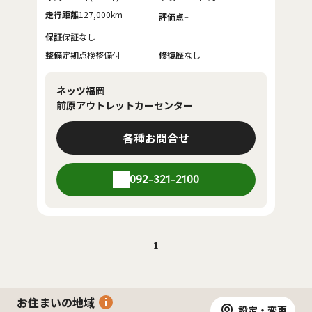
走行距離
127,000km
-
評価点
保証
保証なし
整備
定期点検整備付
修復歴
なし
ネッツ福岡
前原アウトレットカーセンター
各種お問合せ
092-321-2100
1
お住まいの地域
設定・変更