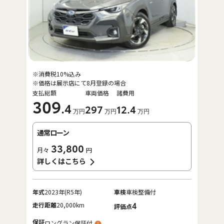
※消費税10%込み
※価格は展示店にて8月登録の場合
支払総額
車両価格
諸費用
309
.4
297
12
.4
万円
万円
万円
通常ローン
33,800
月々
円
詳しくはこちら
年式
2023年(R5年)
車検
車検整備付
走行距離
20,000km
4
評価点
保証
ロングラン保証付