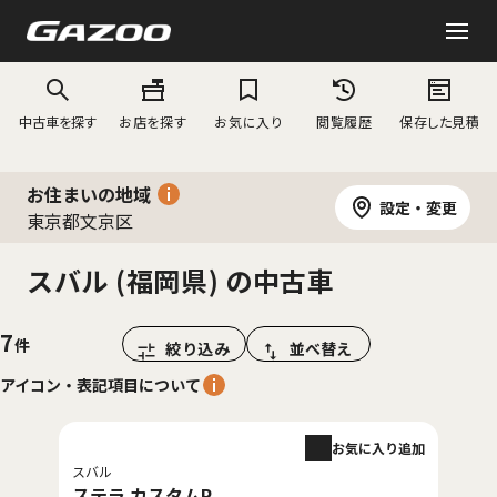
中古車を探す
お店を探す
お気に入り
閲覧履歴
保存した見積
お住まいの地域
設定・変更
東京都文京区
スバル (福岡県) の中古車
7
絞り込み
並べ替え
アイコン・表記項目について
お気に入り追加
スバル
ステラ カスタムR