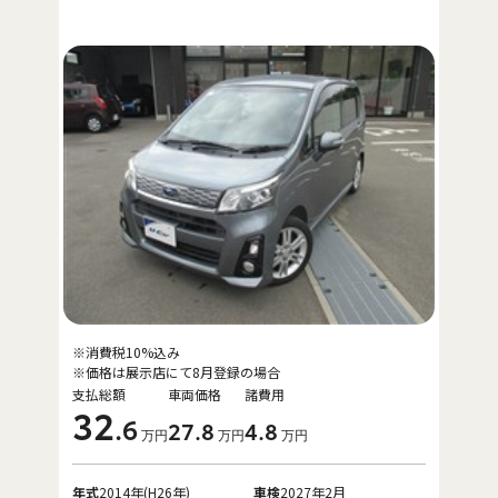
※消費税10%込み
※価格は展示店にて8月登録の場合
支払総額
車両価格
諸費用
32
.6
27
.8
4
.8
万円
万円
万円
年式
2014年(H26年)
車検
2027年2月