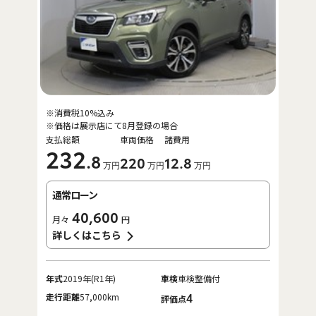
※消費税10%込み
※価格は展示店にて8月登録の場合
支払総額
車両価格
諸費用
232
.8
220
12
.8
万円
万円
万円
通常ローン
40,600
月々
円
詳しくはこちら
年式
2019年(R1年)
車検
車検整備付
走行距離
57,000km
4
評価点