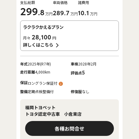
支払総額
車両価格
諸費用
299
.8
289
.7
10
.1
万円
万円
万円
ラクラクかえるプラン
28,100
月々
円
詳しくはこちら
年式
2025年(R7年)
車検
2028年2月
走行距離
4,000km
5
評価点
保証
ロングラン保証付
整備
定期点検整備付
修復歴
なし
福岡トヨペット
トヨタ認定中古車 小倉東店
各種お問合せ