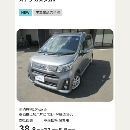
※消費税10%込み
※価格は展示店にて8月登録の場合
支払総額
車両価格
諸費用
38
.8