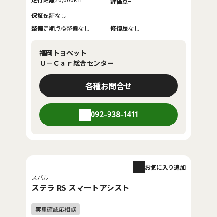
-
評価点
保証
保証なし
整備
定期点検整備なし
修復歴
なし
福岡トヨペット
Ｕ－Ｃａｒ総合センター
各種お問合せ
092-938-1411
お気に入り追加
スバル
ステラ RS スマートアシスト