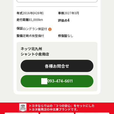
年式
2016年(H28年)
車検
2027年3月
走行距離
81,000km
4
評価点
保証
ロングラン保証付
整備
定期点検整備付
修復歴
なし
ネッツ北九州
シャント小倉南店
各種お問合せ
093-474-6611