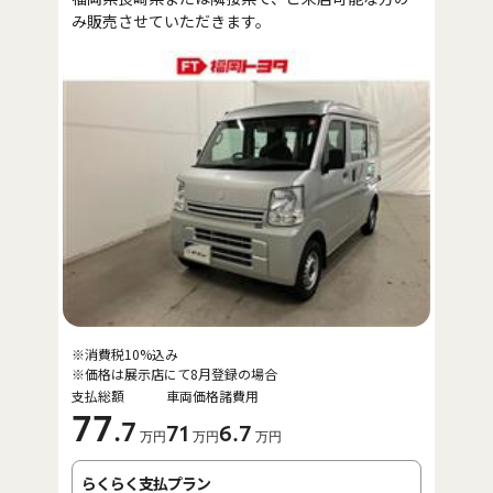
み販売させていただきます。
※消費税10%込み
※価格は展示店にて8月登録の場合
支払総額
車両価格
諸費用
77
.7
71
6
.7
万円
万円
万円
らくらく支払プラン