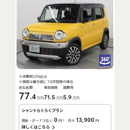
※消費税10%込み
※価格は展示店にて8月登録の場合
支払総額
車両価格
諸費用
77
.4
71
.5
5
.9
万円
万円
万円
シャントらくらくプラン
0
13,900
頭金・ボーナス払い
円！
月々
円
詳しくはこちら