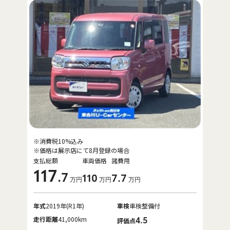
※消費税10%込み
※価格は展示店にて8月登録の場合
支払総額
車両価格
諸費用
117
.7
110
7
.7
万円
万円
万円
年式
2019年(R1年)
車検
車検整備付
走行距離
41,000km
4.5
評価点