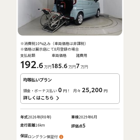
※消費税10%込み（車両価格は非課税）
※価格は展示店にて8月登録の場合
支払総額
車両価格
諸費用
192
.6
185
.6
7
万円
万円
万円
均等払いプラン
0
25,200
頭金・ボーナス払い
円！
月々
円
詳しくはこちら
年式
2026年(R8年)
車検
2029年6月
走行距離
16km
5
評価点
保証
ロングラン保証付