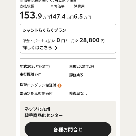
支払総額
車両価格
諸費用
153
.9
147
.4
6
.5
万円
万円
万円
シャントらくらくプラン
0
28,800
頭金・ボーナス払い
円！
月々
円
詳しくはこちら
年式
2026年(R8年)
車検
2028年2月
走行距離
7km
S
評価点
保証
ロングラン保証付
整備
定期点検整備付
修復歴
なし
ネッツ北九州
鞍手商品化センター
各種お問合せ