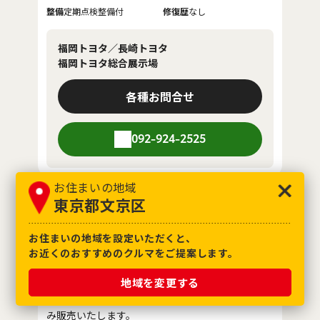
整備
定期点検整備付
修復歴
なし
福岡トヨタ／長崎トヨタ
福岡トヨタ総合展示場
各種お問合せ
092-924-2525
お住まいの地域
東京都文京区
お気に入り追加
スズキ
お住まいの地域を設定いただくと、
スペーシアカスタム HEV XS
お近くのおすすめのクルマをご提案します。
地域を変更する
福岡県／長崎県または隣接県でご来店可能な方の
み販売いたします。