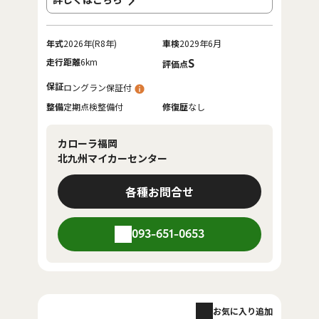
年式
2026年(R8年)
車検
2029年6月
走行距離
6km
S
評価点
保証
ロングラン保証付
整備
定期点検整備付
修復歴
なし
カローラ福岡
北九州マイカーセンター
各種お問合せ
093-651-0653
お気に入り追加