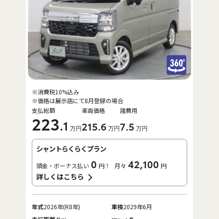
※消費税10%込み
※価格は展示店にて8月登録の場合
支払総額
車両価格
諸費用
223
.1
215
.6
7
.5
万円
万円
万円
シャントらくらくプラン
0
42,100
頭金・ボーナス払い
円！
月々
円
詳しくはこちら
年式
2026年(R8年)
車検
2029年6月