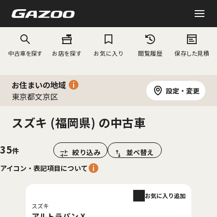
中古車を探す
お店を探す
お気に入り
閲覧履歴
保存した見積
お住まいの地域
設定・変更
東京都文京区
スズキ (福岡県) の中古車
35
絞り込み
並べ替え
アイコン・表記項目について
お気に入り追加
スズキ
アルトラパン X