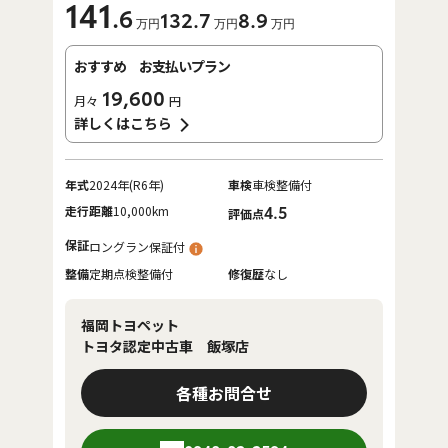
141
.6
132
.7
8
.9
万円
万円
万円
おすすめ お支払いプラン
19,600
月々
円
詳しくはこちら
年式
2024年(R6年)
車検
車検整備付
走行距離
10,000km
4.5
評価点
保証
ロングラン保証付
整備
定期点検整備付
修復歴
なし
福岡トヨペット
トヨタ認定中古車 飯塚店
各種お問合せ