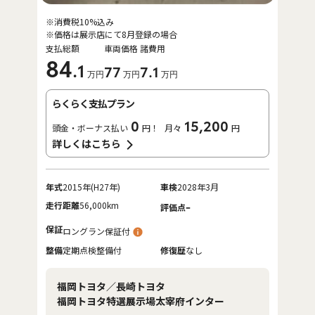
※消費税10%込み
※価格は展示店にて8月登録の場合
支払総額
車両価格
諸費用
84
.1
77
7
.1
万円
万円
万円
らくらく支払プラン
0
15,200
頭金・ボーナス払い
円！
月々
円
詳しくはこちら
年式
2015年(H27年)
車検
2028年3月
走行距離
56,000km
-
評価点
保証
ロングラン保証付
整備
定期点検整備付
修復歴
なし
福岡トヨタ／長崎トヨタ
福岡トヨタ特選展示場太宰府インター