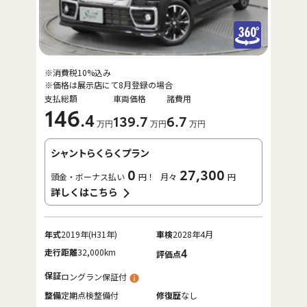
※消費税10%込み
※価格は展示店にて8月登録の場合
支払総額
車両価格
諸費用
146
.4
139
.7
6
.7
万円
万円
万円
シャントらくらくプラン
0
27,300
頭金・ボーナス払い
円！
月々
円
詳しくはこちら
年式
2019年(H31年)
車検
2028年4月
走行距離
32,000km
4
評価点
保証
ロングラン保証付
整備
定期点検整備付
修復歴
なし