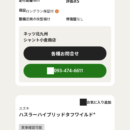
走行距離
4km
S
評価点
保証
ロングラン保証付
整備
定期点検整備付
修復歴
なし
ネッツ北九州
シャント小倉南店
各種お問合せ
093-474-6611
お気に入り追加
スズキ
ハスラーハイブリッドタフワイルド*