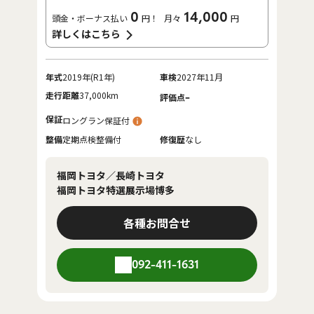
0
14,000
頭金・ボーナス払い
円！
月々
円
詳しくはこちら
年式
2019年(R1年)
車検
2027年11月
走行距離
37,000km
-
評価点
保証
ロングラン保証付
整備
定期点検整備付
修復歴
なし
福岡トヨタ／長崎トヨタ
福岡トヨタ特選展示場博多
各種お問合せ
092-411-1631