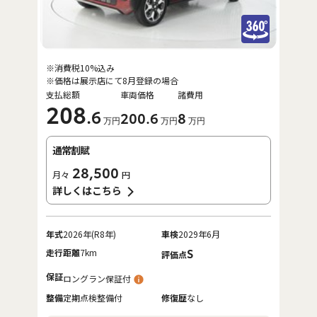
※消費税10%込み
※価格は展示店にて8月登録の場合
支払総額
車両価格
諸費用
208
.6
200
.6
8
万円
万円
万円
通常割賦
28,500
月々
円
詳しくはこちら
年式
2026年(R8年)
車検
2029年6月
走行距離
7km
S
評価点
保証
ロングラン保証付
整備
定期点検整備付
修復歴
なし