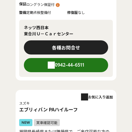
保証
ロングラン保証付
整備
定期点検整備付
修復歴
なし
ネッツ西日本
東合川Ｕ－Ｃａｒセンター
各種お問合せ
0942-44-6511
お気に入り追加
スズキ
エブリィバン PAハイルーフ
福岡県長崎県または隣接県で、ご来店可能な方の