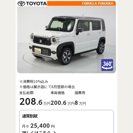
※消費税10%込み
※価格は展示店にて8月登録の場合
支払総額
車両価格
諸費用
208
.6
200
.6
8
万円
万円
万円
通常割賦
25,400
月々
円
詳しくはこちら