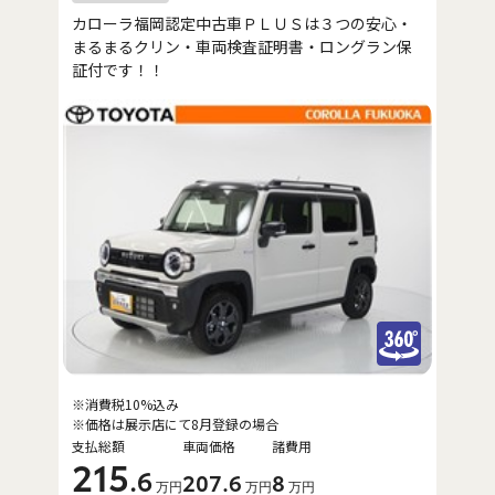
カローラ福岡認定中古車ＰＬＵＳは３つの安心・
まるまるクリン・車両検査証明書・ロングラン保
証付です！！
※消費税10%込み
※価格は展示店にて8月登録の場合
支払総額
車両価格
諸費用
215
.6
207
.6
8
万円
万円
万円