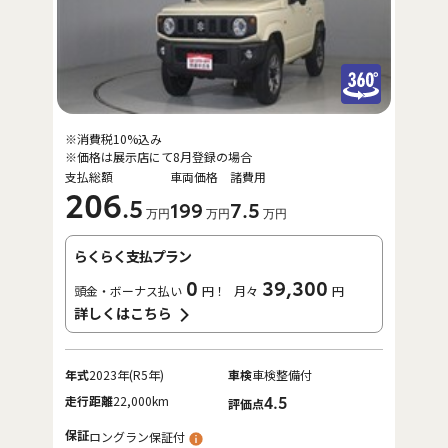
※消費税10%込み
※価格は展示店にて8月登録の場合
支払総額
車両価格
諸費用
206
.5
199
7
.5
万円
万円
万円
らくらく支払プラン
0
39,300
頭金・ボーナス払い
円！
月々
円
詳しくはこちら
年式
2023年(R5年)
車検
車検整備付
走行距離
22,000km
4.5
評価点
保証
ロングラン保証付