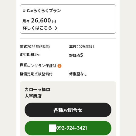
U-Carらくらくプラン
26,600
月々
円
詳しくはこちら
年式
2026年(R8年)
車検
2029年6月
走行距離
5km
S
評価点
保証
ロングラン保証付
整備
定期点検整備付
修復歴
なし
カローラ福岡
太宰府店
各種お問合せ
092-924-3421